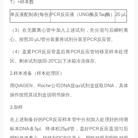
T）+样本数
单反液配制表(每份)
PCR反应液（UNG酶及Taq酶）
20 μL
（3）在无菌离心管中加入上述试剂，充分混匀后瞬时离
心。按照20 μL/管分装量将试剂分装至PCR反应管。
（4）盖紧PCR反应管盖后将PCR反应管转移至样本处理
区。剩余试剂放回-20℃以下冰箱冷冻保存。
2.样本准备（样本处理区）
用QIAGEN、Roche公司DNA提qu试剂盒提取DNA，具体
操作按照其试剂盒说明书操作。
3.加样
在上述制备好的PCR反应样本管中分别加入处理好的待测
标本DNA各5μl、终体积25μl/管，盖好PCR反应盖混匀后
瞬时低速离心，转移到PCR仪器上。阴性对照和阳性对照