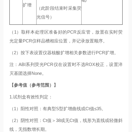
40
扩增
（此阶段结束时采集荧
光信号）
（1）取样本处理区准备好的PCR反应管，放置在实时荧
光定量PCR仪样品槽相应位置，并记录放置顺序。
（2）按下表设置仪器核酸扩增相关参数进行PCR扩增。
注：ABI系列荧光PCR仪在设置时不选ROX校正，设置淬
灭基团选择None。
【参考值（参考范围）】
1.试剂盒有效性判定：
（1）阳性对照：有典型S型扩增曲线或Ct值≤35。
（2）阴性对照：Ct值＞38或无Ct值，线形为直线或轻微斜
线，无指数增长期。