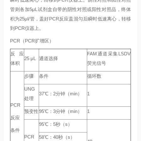
管则各加5μL试剂盒自带的阴性对照或阳性对照品，终体
积为25μl/管，盖好PCR反应盖混匀后瞬时低速离心，转移
到PCR仪器上。
PCR（PCR扩增区）
反应
FAM通道采集LSDV
25 μL
通道选择
体积
荧光信号
步骤
条件
循环数
UNG
37℃：2分钟（min）
1
处理
PCR
预变性
95℃：3分钟（min）
1
反应
95℃：5秒（s）
条件
PCR
58℃：40秒（s）