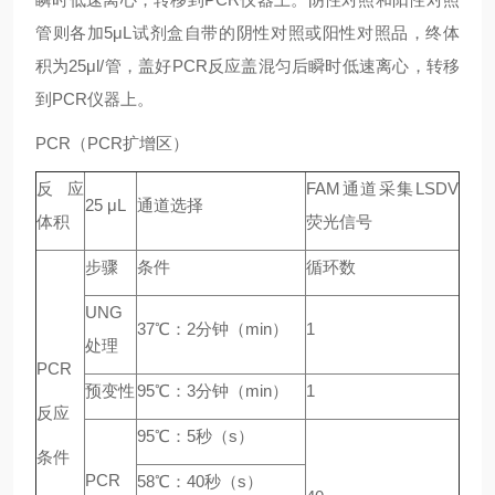
管则各加5μL试剂盒自带的阴性对照或阳性对照品，终体
积为25μl/管，盖好PCR反应盖混匀后瞬时低速离心，转移
到PCR仪器上。
PCR（PCR扩增区）
反应
FAM通道采集LSDV
25 μL
通道选择
体积
荧光信号
步骤
条件
循环数
UNG
37℃：2分钟（min）
1
处理
PCR
预变性
95℃：3分钟（min）
1
反应
95℃：5秒（s）
条件
PCR
58℃：40秒（s）