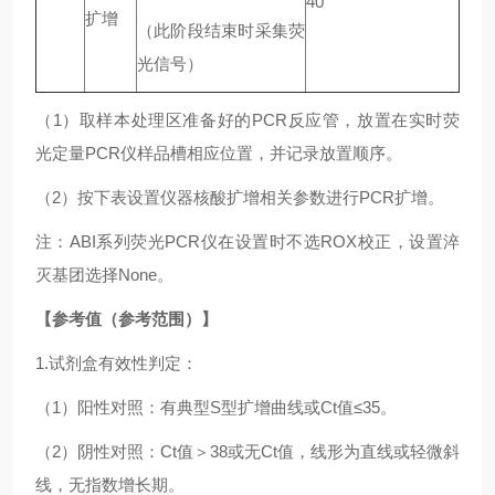
40
扩增
（此阶段结束时采集荧
光信号）
（1）取样本处理区准备好的PCR反应管，放置在实时荧
光定量PCR仪样品槽相应位置，并记录放置顺序。
（2）按下表设置仪器核酸扩增相关参数进行PCR扩增。
注：ABI系列荧光PCR仪在设置时不选ROX校正，设置淬
灭基团选择None。
【参考值（参考范围）】
1.试剂盒有效性判定：
（1）阳性对照：有典型S型扩增曲线或Ct值≤35。
（2）阴性对照：Ct值＞38或无Ct值，线形为直线或轻微斜
线，无指数增长期。