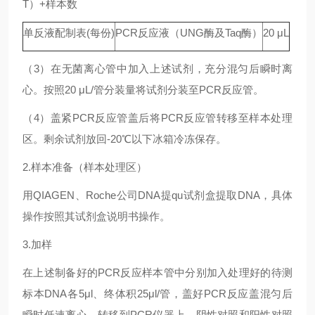
T）+样本数
单反液配制表(每份)
PCR反应液（UNG酶及Taq酶）
20 μL
（3）在无菌离心管中加入上述试剂，充分混匀后瞬时离
心。按照20 μL/管分装量将试剂分装至PCR反应管。
（4）盖紧PCR反应管盖后将PCR反应管转移至样本处理
区。剩余试剂放回-20℃以下冰箱冷冻保存。
2.样本准备（样本处理区）
用QIAGEN、Roche公司DNA提qu试剂盒提取DNA，具体
操作按照其试剂盒说明书操作。
3.加样
在上述制备好的PCR反应样本管中分别加入处理好的待测
标本DNA各5μl、终体积25μl/管，盖好PCR反应盖混匀后
瞬时低速离心，转移到PCR仪器上。阴性对照和阳性对照