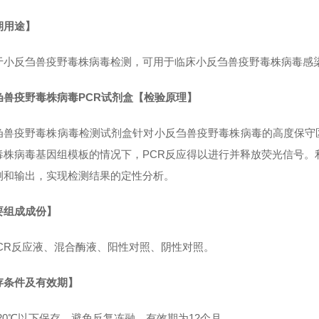
期用途
】
于
小反刍兽疫野毒株病毒
检测，可用于临床小反刍兽疫野毒株病毒
感
刍兽疫野毒株病毒PCR试剂盒【
检验原理】
刍兽疫野毒株病毒检测试剂盒针对小反刍兽疫野毒株病毒
的高度保守
毒株病毒
基因组模板的情况下，
PCR反应得以进行并释放荧光信号。
测和输出，实现检测结果的定性分析。
要组成成份】
-PCR反应液、混合酶液、阳性对照、阴性对照。
存条件及有效期】
-20℃以下保存，避免反复冻融，有效期为12个月。