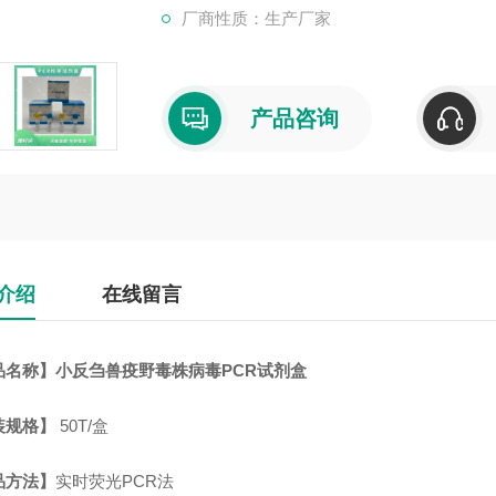
厂商性质：生产厂家
产品咨询
介绍
在线留言
品名称】
小反刍兽疫野毒株病毒PCR试剂盒
装规格】
50T/盒
品方法
】
实时荧光
PCR法