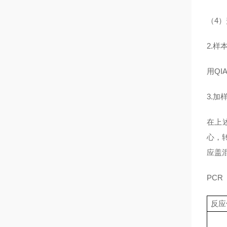
（4
）
2.
用QI
3.加
在上
心，
应盖
PCR
反应