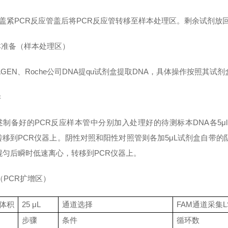
盖紧
PCR反应管盖后将PCR反应管转移至样本处理区。剩余试剂放回
样本准备（样本处理区）
AGEN、Roche公司DNA提qu试剂盒提取DNA，具体操作按照其试
样
述制备好的PCR反应样本管中分别加入处理好的待测标本DNA各5μl
转移到PCR仪器上。阴性对照和阳性对照管则各加5μL试剂盒自带的阴
混匀后瞬时低速离心，转移到PCR仪器上。
（PCR扩增区）
体积
25 μL
通道选择
FAM通道采集L
步骤
条件
循环数