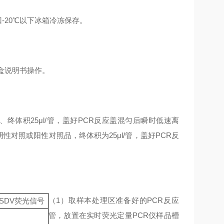
-20℃以下冰箱冷冻保存。
剂盒说明书操作。
、终体积25μl/管，盖好PCR反应盖混匀后瞬时低速离
性对照或阳性对照品，终体积为25μl/管，盖好PCR反
（1）取样本处理区准备好的PCR反应
SDV荧光信号
管，放置在实时荧光定量PCR仪样品槽