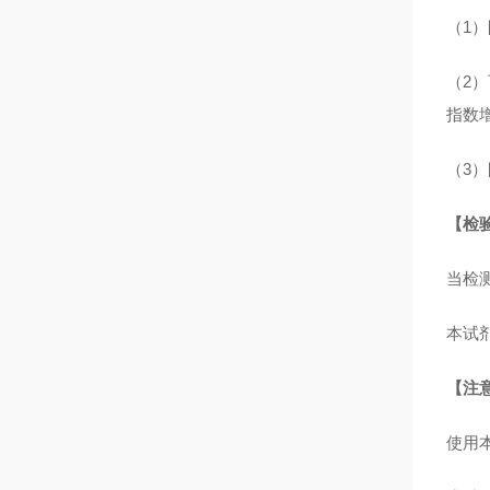
（1
（2
指数
（3）
【检
当检
本试
【注
使用