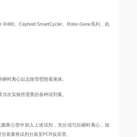
er R480、Cepheid SmartCycler、Rotor-Gene系列、杭
匀并瞬时离心以去除管壁附着液体。
算当次实验所需要的各种试剂量。
无菌离心管中加入上述试剂，充分混匀后瞬时离心。按
L/管分装量将试剂分装至PCR反应管。