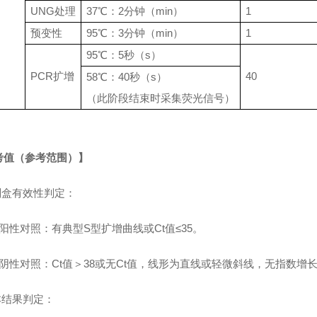
UNG处理
37℃：2分钟（min）
1
预变性
95℃：3
分钟（
min）
1
95℃：5秒（s）
PCR扩增
40
58℃：40
秒（
s）
（此阶段结束时采集荧光信号）
考值（参考范围）】
剂盒有效性判定：
阳性对照：有典型S型扩增曲线或Ct值≤35。
）阴性对照：Ct值＞38或无Ct值，线形为直线或轻微斜线，无指数增
本结果判定：