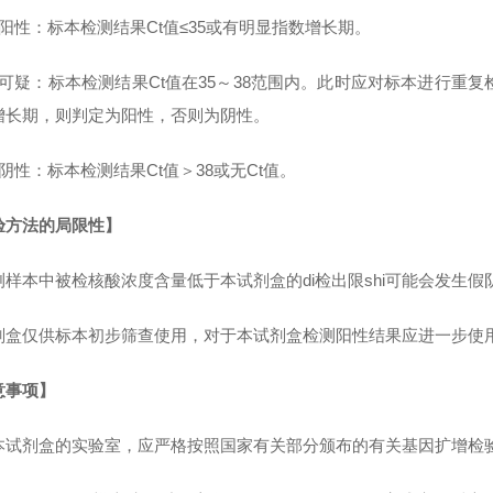
）阳性：标本检测结果Ct值≤35或有明显指数增长期。
）可疑：标本检测结果Ct值在35～38范围内。此时应对标本进行重复
增长期，则判定为阳性，否则为阴性。
阴性：标本检测结果Ct值＞38或无Ct值。
验方法的局限性】
测样本中被检核酸浓度含量低于本试剂盒的di检出限shi可能会发生假
剂盒仅供标本初步筛查使用，对于本试剂盒检测阳性结果应进一步使
意事项】
本试剂盒的实验室，应严格按照国家有关部分颁布的有关基因扩增检