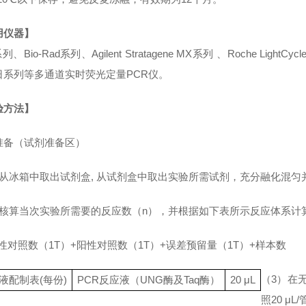
用仪器】
系列、Bio-Rad系列、Agilent Stratagene MX系列 、Roche LightCycl
日系列等多通道实时荧光定量PCR仪。
验方法】
准备（试剂准备区）
）从冰箱中取出试剂盒, 从试剂盒中取出实验所需试剂，充分融化混
）核算当次实验所需要的反应数（n），并根据如下表所示反应体系计
阴性对照数（1T）+阳性对照数（1T）+误差预留量（1T）+样本数
（3
）在
液配制表(每份)
PCR反应液
（UNG酶及Taq酶）
20
μL
照
20 μ