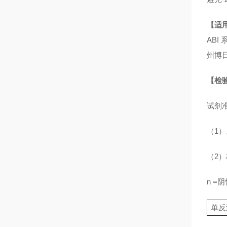
【适
ABI 
州博
【检
试剂
（1
（2
n =
单反