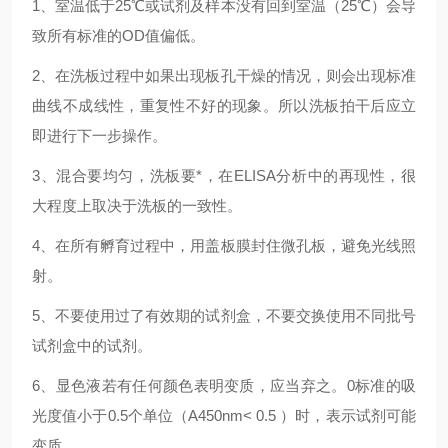
1、室温低于25℃或试剂及样本没有回到室温（25℃）会导
致所有标准的OD值偏低。
2、在洗板过程中如果出现板孔干燥的情况，则会出现标准
曲线不成线性，重复性不好的现象。所以洗板拍干后应立
即进行下一步操作。
3、混合要均匀，洗板要*，在ELISA分析中的再现性，很
大程度上取决于洗板的一致性。
4、在所有孵育过程中，用盖板膜封住微孔板，避免光线照
射。
5、不要使用过了有效期的试剂盒，不要交换使用不同批号
试剂盒中的试剂。
6、显色液若有任何颜色表明变质，应当弃之。0标准的吸
光度值小于0.5个单位（A450nm< 0.5 ）时，表示试剂可能
变质。