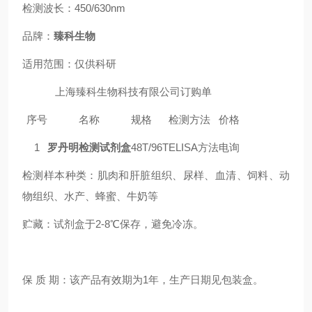
检测波长：450/630nm
品牌：
臻科生物
适用范围：仅供科研
上海臻科生物科技有限公司订购单
序号
名称
规格
检测方法
价格
1
罗丹明检测试剂盒
48T/96T
ELISA方法
电询
检测样本种类：肌肉和肝脏组织、尿样、血清、饲料
、
动
物组织
、
水产
、
蜂蜜
、
牛奶等
贮藏：试剂盒于2-8℃保存，避免冷冻。
保 质 期：该产品有效期为1年，生产日期见包装盒。