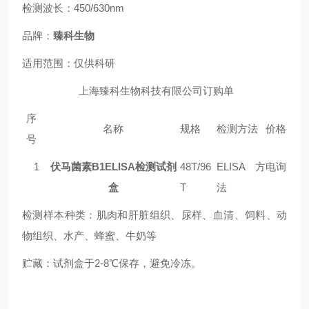
检测波长：450/630nm
品牌：
臻科生物
适用范围：仅供科研
上海臻科生物科技有限公司订购单
序
名称
规格
检测方法
价格
号
1
伏马菌素B1ELISA检测试剂
48T/96
ELISA方
电询
盒
T
法
检测样本种类：肌肉和肝脏组织、尿样、血清、饲料
、
动
物组织
、
水产
、
蜂蜜
、
牛奶等
贮藏：试剂盒于2-8℃保存，避免冷冻。