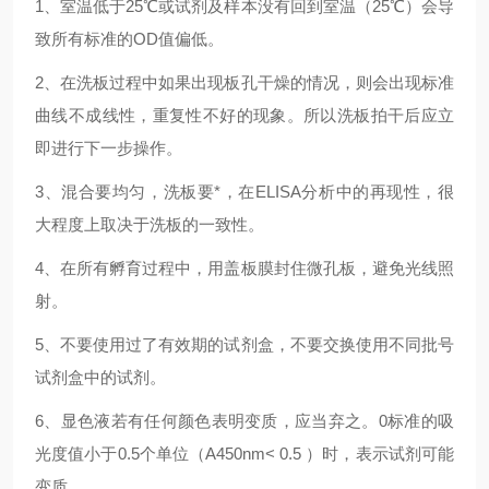
1、室温低于25℃或试剂及样本没有回到室温（25℃）会导
致所有标准的OD值偏低。
2、在洗板过程中如果出现板孔干燥的情况，则会出现标准
曲线不成线性，重复性不好的现象。所以洗板拍干后应立
即进行下一步操作。
3、混合要均匀，洗板要*，在ELISA分析中的再现性，很
大程度上取决于洗板的一致性。
4、在所有孵育过程中，用盖板膜封住微孔板，避免光线照
射。
5、不要使用过了有效期的试剂盒，不要交换使用不同批号
试剂盒中的试剂。
6、显色液若有任何颜色表明变质，应当弃之。0标准的吸
光度值小于0.5个单位（A450nm< 0.5 ）时，表示试剂可能
变质。