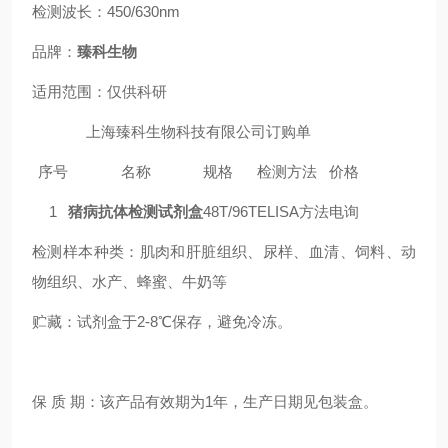
检测波长：450/630nm
品牌：
臻科生物
适用范围：仅供科研
上海臻科生物科技有限公司订购单
序号
名称
规格
检测方法
价格
1
猪病抗体检测试剂盒
48T/96T
ELISA方法
电询
检测样本种类：肌肉和肝脏组织、尿样、血清、饲料
、
动
物组织
、
水产
、
蜂蜜
、
牛奶等
贮藏：试剂盒于2-8℃保存，避免冷冻。
保 质 期：该产品有效期为1年，生产日期见包装盒。