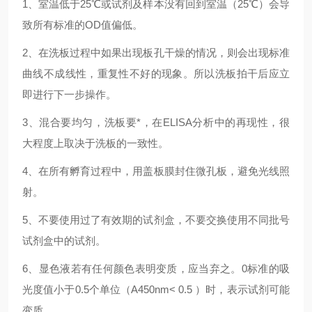
1、室温低于25℃或试剂及样本没有回到室温（25℃）会导
致所有标准的OD值偏低。
2、在洗板过程中如果出现板孔干燥的情况，则会出现标准
曲线不成线性，重复性不好的现象。所以洗板拍干后应立
即进行下一步操作。
3、混合要均匀，洗板要*，在ELISA分析中的再现性，很
大程度上取决于洗板的一致性。
4、在所有孵育过程中，用盖板膜封住微孔板，避免光线照
射。
5、不要使用过了有效期的试剂盒，不要交换使用不同批号
试剂盒中的试剂。
6、显色液若有任何颜色表明变质，应当弃之。0标准的吸
光度值小于0.5个单位（A450nm< 0.5 ）时，表示试剂可能
变质。