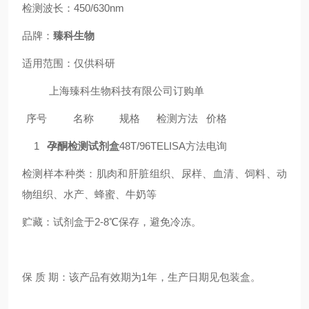
检测波长：450/630nm
品牌：
臻科生物
适用范围：仅供科研
上海臻科生物科技有限公司订购单
序号
名称
规格
检测方法
价格
1
孕酮检测试剂盒
48T/96T
ELISA方法
电询
检测样本种类：肌肉和肝脏组织、尿样、血清、饲料
、
动
物组织
、
水产
、
蜂蜜
、
牛奶等
贮藏：试剂盒于2-8℃保存，避免冷冻。
保 质 期：该产品有效期为1年，生产日期见包装盒。