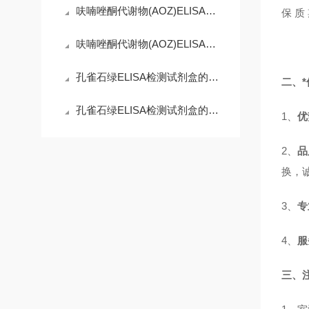
呋喃唑酮代谢物(AOZ)ELISA试剂盒：微观世界的精准捕手
保 
呋喃唑酮代谢物(AOZ)ELISA试剂盒：守护舌尖安全的免疫防线
孔雀石绿ELISA检测试剂盒的工作原理精妙而有序
二、*
孔雀石绿ELISA检测试剂盒的使用须知
1、
优
2、
品
换，
3、
专
4、
服
三、