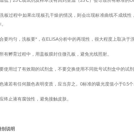
室温低于25℃或试剂及样本没有回到室温（25℃）会导致所有标准的O
在洗板过程中如果出现板孔干燥的情况，则会出现标准曲线不成线性
作。
混合要均匀，洗板要*，在ELISA分析中的再现性，很大程度上取决于
在所有孵育过程中，用盖板膜封住微孔板，避免光线照射。
不要使用过了有效期的试剂盒，不要交换使用不同批号试剂盒中的试剂
色液若有任何颜色表明变质，应当弃之。0标准的吸光度值小于0.5个单位
反应终止液有腐蚀性，避免接触皮肤。
特别说明