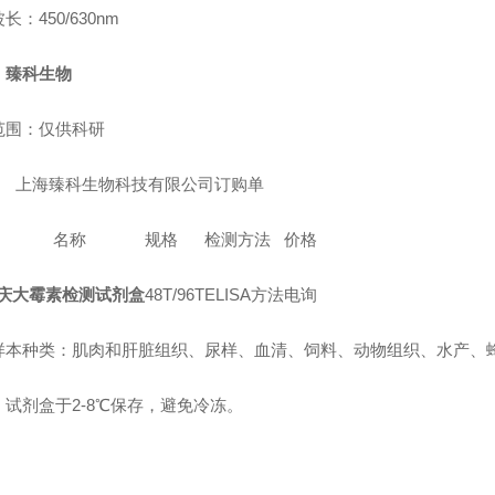
长：450/630nm
：
臻科生物
范围：仅供科研
上海臻科生物科技有限公司订购单
名称
规格
检测方法
价格
庆大霉素检测试剂盒
48T/96T
ELISA方法
电询
样本种类：肌肉和肝脏组织、尿样、血清、饲料
、
动物组织
、
水产
、
：试剂盒于2-8℃保存，避免冷冻。