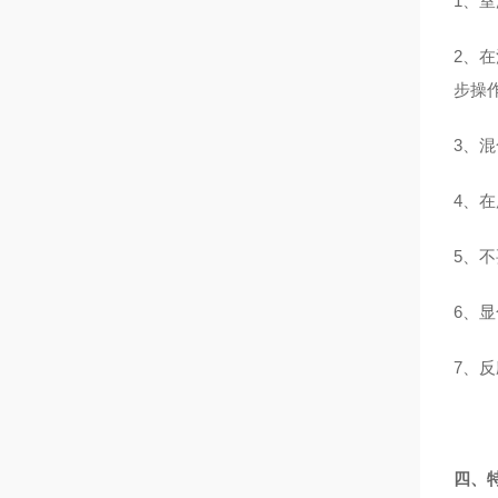
1、
2、
步操
3、
4、
5、
6、显
7、
四、