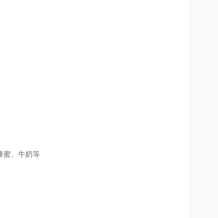
蜂蜜
、
牛奶等