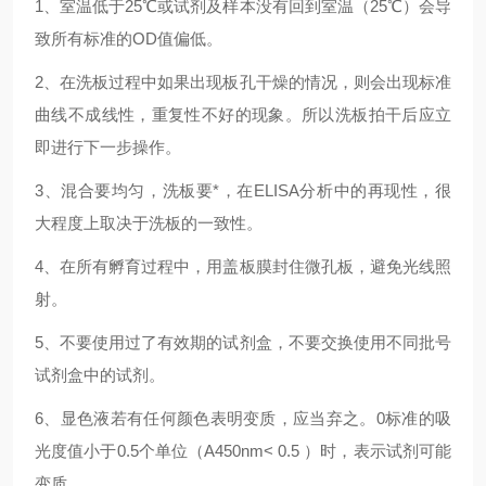
1、室温低于25℃或试剂及样本没有回到室温（25℃）会导
致所有标准的OD值偏低。
2、在洗板过程中如果出现板孔干燥的情况，则会出现标准
曲线不成线性，重复性不好的现象。所以洗板拍干后应立
即进行下一步操作。
3、混合要均匀，洗板要*，在ELISA分析中的再现性，很
大程度上取决于洗板的一致性。
4、在所有孵育过程中，用盖板膜封住微孔板，避免光线照
射。
5、不要使用过了有效期的试剂盒，不要交换使用不同批号
试剂盒中的试剂。
6、显色液若有任何颜色表明变质，应当弃之。0标准的吸
光度值小于0.5个单位（A450nm< 0.5 ）时，表示试剂可能
变质。