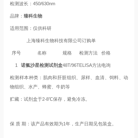
检测波长：450/630nm
品牌：
臻科生物
适用范围：仅供科研
上海臻科生物科技有限公司订购单
序号
名称
规格
检测方法
价格
1
诺氟沙星检测试剂盒
48T/96T
ELISA方法
电询
检测样本种类：肌肉和肝脏组织、尿样、血清、饲料
、
动
物组织
、
水产
、
蜂蜜
、
牛奶等
贮藏：试剂盒于2-8℃保存，避免冷冻。
保 质 期：该产品有效期为1年，生产日期见包装盒。