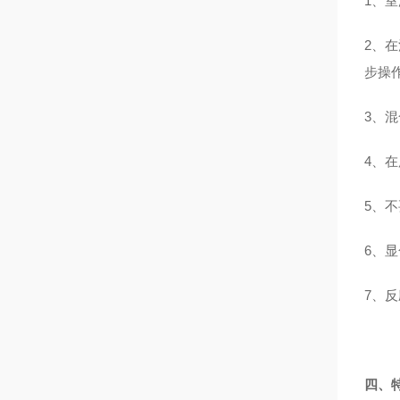
1、
2、
步操
3、
4、
5、
6、显
7、
四、