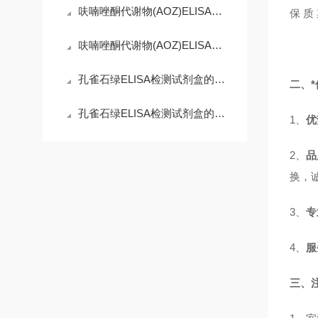
呋喃唑酮代谢物(AOZ)ELISA试剂盒：微观世界的精准捕手
保 
呋喃唑酮代谢物(AOZ)ELISA试剂盒：守护舌尖安全的免疫防线
孔雀石绿ELISA检测试剂盒的工作原理精妙而有序
二、*
孔雀石绿ELISA检测试剂盒的使用须知
1、
优
2、
品
换，
3、
专
4、
服
三、