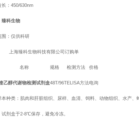
长：450/630nm
：
臻科生物
范围：仅供科研
上海臻科生物科技有限公司订购单
名称
规格
检测方法
价格
喹乙醇代谢物检测试剂盒
48T/96T
ELISA方法
电询
样本种类：肌肉和肝脏组织、尿样、血清、饲料
、
动物组织
、
水产
、
：试剂盒于2-8℃保存，避免冷冻。