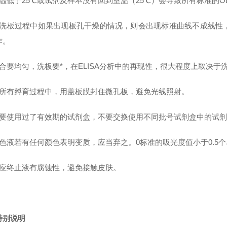
室温低于25℃或试剂及样本没有回到室温（25℃）会导致所有标准的O
在洗板过程中如果出现板孔干燥的情况，则会出现标准曲线不成线性
作。
混合要均匀，洗板要*，在ELISA分析中的再现性，很大程度上取决于
在所有孵育过程中，用盖板膜封住微孔板，避免光线照射。
不要使用过了有效期的试剂盒，不要交换使用不同批号试剂盒中的试剂
色液若有任何颜色表明变质，应当弃之。0标准的吸光度值小于0.5个单位
反应终止液有腐蚀性，避免接触皮肤。
特别说明