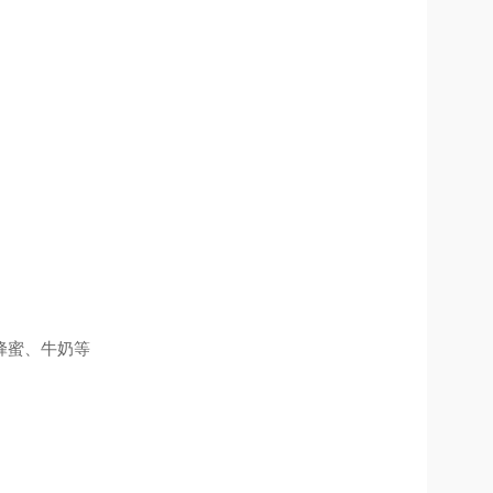
蜂蜜
、
牛奶等