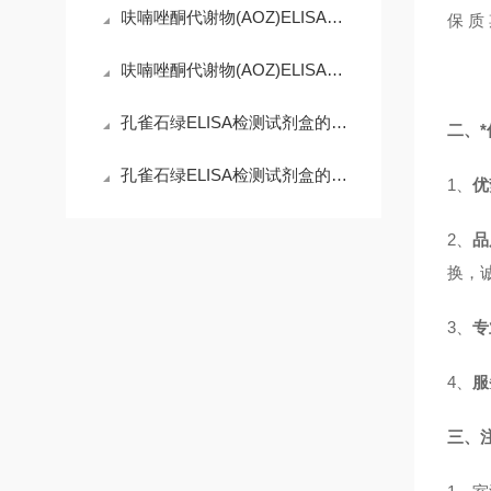
呋喃唑酮代谢物(AOZ)ELISA试剂盒：微观世界的精准捕手
保 
呋喃唑酮代谢物(AOZ)ELISA试剂盒：守护舌尖安全的免疫防线
孔雀石绿ELISA检测试剂盒的工作原理精妙而有序
二、*
孔雀石绿ELISA检测试剂盒的使用须知
1、
优
2、
品
换，
3、
专
4、
服
三、