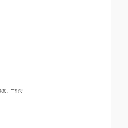
蜂蜜
、
牛奶等