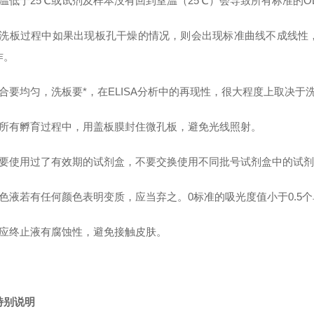
室温低于25℃或试剂及样本没有回到室温（25℃）会导致所有标准的O
在洗板过程中如果出现板孔干燥的情况，则会出现标准曲线不成线性
作。
混合要均匀，洗板要*，在ELISA分析中的再现性，很大程度上取决于
在所有孵育过程中，用盖板膜封住微孔板，避免光线照射。
不要使用过了有效期的试剂盒，不要交换使用不同批号试剂盒中的试剂
色液若有任何颜色表明变质，应当弃之。0标准的吸光度值小于0.5个单位
反应终止液有腐蚀性，避免接触皮肤。
特别说明