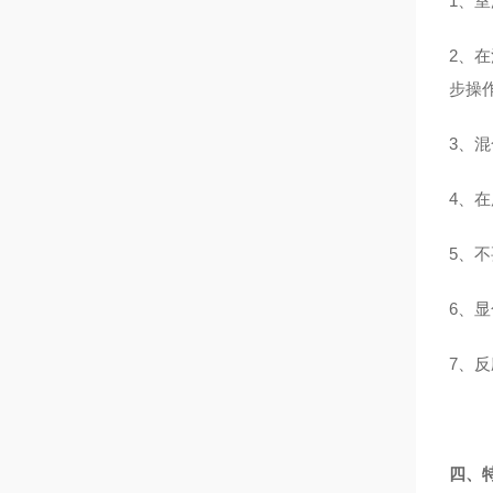
1、
2、
步操
3、
4、
5、
6、显
7、
四、