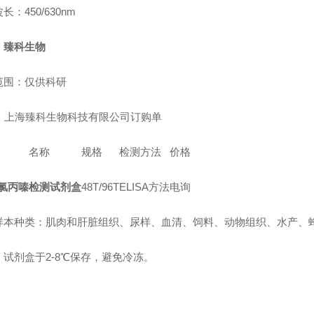
长：450/630nm
：
臻科生物
范围：仅供科研
上海臻科生物科技有限公司订购单
名称
规格
检测方法
价格
氯丙嗪检测试剂盒
48T/96T
ELISA方法
电询
样本种类：肌肉和肝脏组织、尿样、血清、饲料
、
动物组织
、
水产
、
：试剂盒于2-8℃保存，避免冷冻。