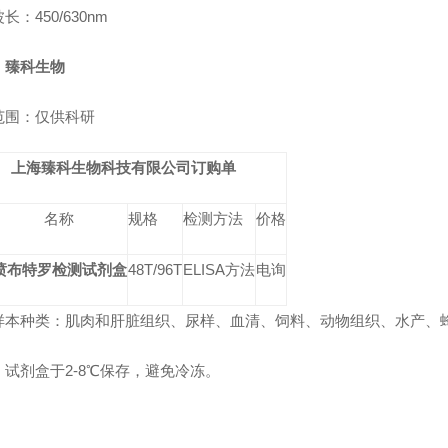
波长：
450/630nm
：
臻科生物
范围：仅供科研
上海臻科生物科技有限公司订购单
名称
规格
检测方法
价格
喷布特罗检测试剂盒
48T/96T
ELISA方法
电询
样本种类：肌肉和肝脏组织、尿样、血清、饲料
、
动物组织
、
水产
、
：试剂盒于2-8℃保存，避免冷冻。