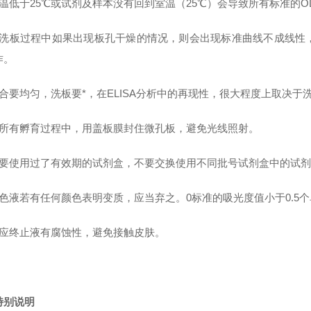
室温低于25℃或试剂及样本没有回到室温（25℃）会导致所有标准的O
在洗板过程中如果出现板孔干燥的情况，则会出现标准曲线不成线性
作。
混合要均匀，洗板要*，在ELISA分析中的再现性，很大程度上取决于
在所有孵育过程中，用盖板膜封住微孔板，避免光线照射。
不要使用过了有效期的试剂盒，不要交换使用不同批号试剂盒中的试剂
色液若有任何颜色表明变质，应当弃之。0标准的吸光度值小于0.5个单位
反应终止液有腐蚀性，避免接触皮肤。
特别说明