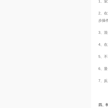
1、
2、
步操
3、
4、
5、
6、显
7、
四、