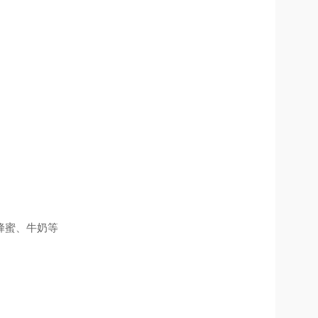
蜂蜜
、
牛奶等