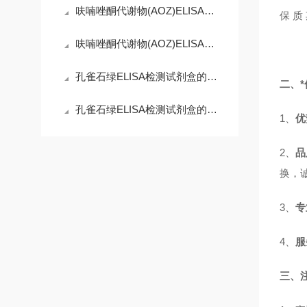
呋喃唑酮代谢物(AOZ)ELISA试剂盒：微观世界的精准捕手
保 
呋喃唑酮代谢物(AOZ)ELISA试剂盒：守护舌尖安全的免疫防线
孔雀石绿ELISA检测试剂盒的工作原理精妙而有序
二、*
孔雀石绿ELISA检测试剂盒的使用须知
1、
优
2、
品
换，
3、
专
4、
服
三、