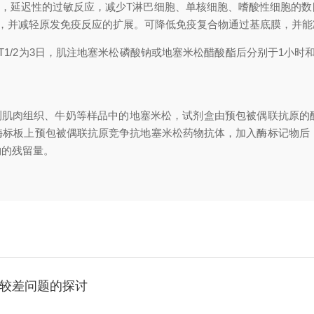
，延迟性的过敏反应，减少T淋巴细胞、单核细胞、嗜酸性细胞的数
，并减轻原发免疫反应的扩展。可降低免疫复合物通过基底膜，并能
T1/2为3日，肌注地塞米松磷酸钠或地塞米松醋酸酯后分别于1小
。
检测肌肉组织、牛奶等样品中的地塞米松，试剂盒由预包被偶联抗原
酶标板上预包被偶联抗原竞争抗地塞米松药物抗体，加入酶标记物后，
物的残留量。
性较差问题的探讨