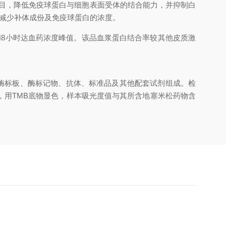
目，降低免疫球蛋白与细胞表面受体的结合能力，并抑制白
减少补体成份及免疫球蛋白的浓度。
时和8小时达血药浓度峰值。该品血浆蛋白结合率较其他皮质激
的酶标板、酶标记物、抗体、标准品及其他配套试剂组成。检
用TMB底物显色，样本吸光度值与其所含地塞米松药物含