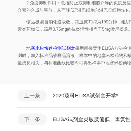
2.免疫抑制作用：包括防止或抑制细胞介导的免疫反应
介素的合成与释放，从而降低T淋巴细胞向淋巴母细胞转化
该品极易自消化道吸收，其血浆T1/2为190分钟，组织
素类药物低，该品0.75mg的抗炎活性相当于5mg泼尼松龙
地塞米松快速检测试剂盒
采用间接竞争ELISA方法
测时，加入标准品或样品溶液，样本中的地塞米松药物和
量成负相关，与标准曲线比较即可得出样本中地塞米松药
上一条
2020臻科ELISA试剂盒开学*
下一条
ELISA试剂盒灵敏度偏低、重复