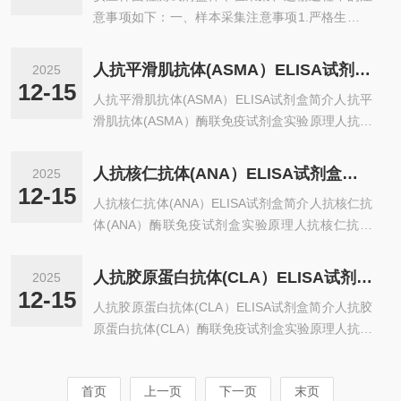
意事项如下：一、样本采集注意事项1.严格生物安
义。2.多类型样本检测：试剂盒适用于检测多种样
全防护采样人员需穿戴一次性防护服、N95及以上
本类型，包括但不限于水疱内容物、病灶渗出物、
级别口罩、护目镜/面屏、手套及鞋套，防止直接接
分泌物、痰液、呕吐物、粪便、血液、脑脊液以及
人抗平滑肌抗体(ASMA）ELISA试剂盒简介
2025
触样本。采样前检查防护装备完整性，避免破损导
增菌液等。这使得试剂盒能够在不同临床场景下发
12-15
人抗平滑肌抗体(ASMA）ELISA试剂盒简介人抗平
致感染风险；采样后按规范流程脱卸防护用品，并
挥作用，满足多样化的检测需求。3....
滑肌抗体(ASMA）酶联免疫试剂盒实验原理人抗平
进行手卫生消毒。2.炭疽杆菌检测试剂盒样本类型
滑肌抗体(ASMA）ELISA试剂盒采用双抗体一步夹
与采集方法皮肤炭疽：未使用抗生素前采集水疱、
心法酶联免疫吸附试验（ELISA）。往预先包被人
脓疱渗出液（无菌棉签蘸取）或溃疡边缘组织（生
人抗核仁抗体(ANA）ELISA试剂盒简介
2025
抗平滑肌抗体(ASMA）捕获抗体的包被微孔中，依
理盐水湿润拭子擦拭）；焦痂期用无菌镊子夹取痂
12-15
人抗核仁抗体(ANA）ELISA试剂盒简介人抗核仁抗
次加入标本、标准品、HRP标记的检测抗体，经过
皮，避免碾碎。肺炭疽：患者咳嗽期...
体(ANA）酶联免疫试剂盒实验原理人抗核仁抗体
温育并彻di洗涤。用底物TMB显色，TMB在过氧化
(ANA）ELISA试剂盒采用双抗体一步夹心法酶联免
物酶的催化下转化成蓝色，并在酸的作用下转化成
疫吸附试验（ELISA）。往预先包被人抗核仁抗体
最终的黄色。颜色的深浅和样品中的人抗平滑肌抗
人抗胶原蛋白抗体(CLA）ELISA试剂盒简介
2025
(ANA）捕获抗体的包被微孔中，依次加入标本、
体(ASMA）呈正相关。用酶标仪在450nm波长...
12-15
人抗胶原蛋白抗体(CLA）ELISA试剂盒简介人抗胶
标准品、HRP标记的检测抗体，经过温育并彻di洗
原蛋白抗体(CLA）酶联免疫试剂盒实验原理人抗胶
涤。用底物TMB显色，TMB在过氧化物酶的催化下
原蛋白抗体(CLA）ELISA试剂盒采用双抗体一步夹
转化成蓝色，并在酸的作用下转化成最终的黄色。
心法酶联免疫吸附试验（ELISA）。往预先包被人
颜色的深浅和样品中的人抗核仁抗体(ANA）呈正
首页
上一页
下一页
末页
抗胶原蛋白抗体(CLA）捕获抗体的包被微孔中，依
相关。用酶标仪在450nm波长下测定吸光度（OD