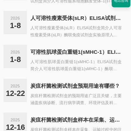
试剂盒简介人可溶性髓系细胞触发受体-1(sTREM-
电话咨询
1）酶联免疫试剂盒实验原理人可溶性髓系细胞触
发受体-1(sTREM-1）ELISA试剂盒采用双抗体一
人可溶性瘦素受体(sLR）ELISA试剂盒简介
2026
步夹心法酶联免疫吸附试验（ELISA）。往预先包
1-8
人可溶性瘦素受体(sLR）ELISA试剂盒简介人可溶
被人可溶性髓系细胞触发受体-1(sTREM-1）捕获
性瘦素受体(sLR）酶联免疫试剂盒实验原理人可溶
抗体的包被微孔中，依次加入标本、标准品、HRP
性瘦素受体(sLR）ELISA试剂盒采用双抗体一步夹
标记的检测抗体，经过温育并彻di洗涤。用底物TM
心法酶联免疫吸附试验（ELISA）。往预先包被人
B显色，TMB在过氧化物酶的催化下转化成蓝色，
可溶性肌球蛋白重链1(sMHC-1）ELISA试剂盒简介
2026
可溶性瘦素受体(sLR）捕获抗体的包被微孔中，依
并在酸的作用下转化成最终的黄色。...
1-8
人可溶性肌球蛋白重链1(sMHC-1）ELISA试剂盒
次加入标本、标准品、HRP标记的检测抗体，经过
简介人可溶性肌球蛋白重链1(sMHC-1）酶联免疫
温育并彻di洗涤。用底物TMB显色，TMB在过氧化
试剂盒实验原理人可溶性肌球蛋白重链1(sMHC-
物酶的催化下转化成蓝色，并在酸的作用下转化成
1）ELISA试剂盒采用双抗体一步夹心法酶联免疫
最终的黄色。颜色的深浅和样品中的人可溶性瘦素
炭疽杆菌检测试剂盒预期用途有哪些？
2025
吸附试验（ELISA）。往预先包被人可溶性肌球蛋
受体(sLR）呈正相关。用酶标仪在450nm波长...
12-22
炭疽杆菌检测试剂盒的预期用途广泛且关键，主要
白重链1(sMHC-1）捕获抗体的包被微孔中，依次
涵盖疾病诊断、流行病学调查、环境评估及科研实
加入标本、标准品、HRP标记的检测抗体，经过温
验等领域，具体如下：一、疾病诊断1.辅助诊断炭
育并彻di洗涤。用底物TMB显色，TMB在过氧化物
疽病：炭疽杆菌检测试剂盒通过检测样本中的炭疽
酶的催化下转化成蓝色，并在酸的作用下转化成最
炭疽杆菌检测试剂盒样本在采集、运输过程中的注意事项
2025
杆菌DNA，能够快速、准确地辅助诊断炭疽病。这
终的黄色。颜色的深浅和样品中的人可溶性肌球...
12-16
炭疽杆菌检测试剂盒样本在采集、运输过程中的注
对于及时控制炭疽疫情、减少疾病传播具有重要意