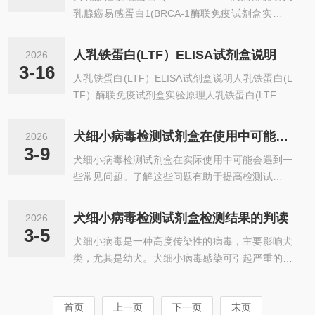
m波长...
乳腺癌易感蛋白1(BRCA-1酶联免疫试剂盒实验原
RP标记的检测抗体，经过温育并彻di洗涤。用底物
理人乳腺癌易感蛋白1(BRCA-1ELISA试剂盒采用
TMB显色，TMB在过氧化物酶的催化下转化成蓝
双抗体一步夹心法酶联免疫吸附试验（ELISA）。
色，并在酸的作用下转化成最终的黄色。颜色的深
人乳铁蛋白(LTF）ELISA试剂盒说明
2026
往预先包被人乳腺癌易感蛋白1(BRCA-1捕获抗体
浅和样品中的人乳腺癌易感蛋白2(BRCA...
3-16
人乳铁蛋白(LTF）ELISA试剂盒说明人乳铁蛋白(L
的包被微孔中，依次加入标本、标准品、HRP标记
TF）酶联免疫试剂盒实验原理人乳铁蛋白(LTF）E
的检测抗体，经过温育并彻di洗涤。用底物TMB显
LISA试剂盒采用双抗体一步夹心法酶联免疫吸附试
色，TMB在过氧化物酶的催化下转化成蓝色，并在
验（ELISA）。往预先包被人乳铁蛋白(LTF）捕获
酸的作用下转化成最终的黄色。颜色的深浅和样品
犬细小病毒检测试剂盒在使用中可能会遇到一些常见问题
2026
抗体的包被微孔中，依次加入标本、标准品、HRP
中的人乳腺癌易感蛋白1(BRCA-1呈正...
3-9
犬细小病毒检测试剂盒在实际使用中可能会遇到一
标记的检测抗体，经过温育并彻di洗涤。用底物TM
些常见问题。了解这些问题有助于提高检测试剂盒
B显色，TMB在过氧化物酶的催化下转化成蓝色，
的使用效果，确保准确性。以下是一些常见问题和
并在酸的作用下转化成最终的黄色。颜色的深浅和
解决方法：1、结果假阴性（FalseNegative）问
样品中的人乳铁蛋白(LTF）呈正相关。用酶标仪在
犬细小病毒检测试剂盒检测结果的判读
2026
题：样本量不足、病毒量过低或操作不当都可能导
450nm波长下测定吸光度（OD值），计算样...
3-5
犬细小病毒是一种高度传染性的病毒，主要影响犬
致假阴性，即检测结果显示没有感染，但实际上犬
类，尤其是幼犬。犬细小病毒感染可引起严重的胃
只可能仍然携带病毒。可能原因：病毒量低：样本
肠疾病，通常表现为呕吐、腹泻、脱水、食欲减退
中病毒浓度过低，检测试剂无法检测到。样本采集
等症状。为了早期诊断和治疗犬细小病毒感染，使
错误：样本中未能充分提取病毒，可能是取样不
首页
上一页
下一页
末页
用犬细小病毒检测试剂盒进行检测非常重要。一、
当，导致病毒量不足。试剂盒灵敏度不足：试剂盒