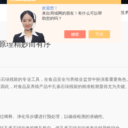
欢迎您！
当前位置：
首页
技
来自局域网的朋友！有什么可以帮
助您的吗？
作原理精妙而有序
雀石绿残留的专业工具，在食品安全与养殖业监管中扮演着重要角色
此，对食品及养殖产品中孔雀石绿残留的精准检测显得尤为关键。该E
过稀释、净化等步骤进行预处理，以确保检测的准确性。
抗孔雀石绿抗体的微孔板中，使孔雀石绿与抗体发生特异性结合。