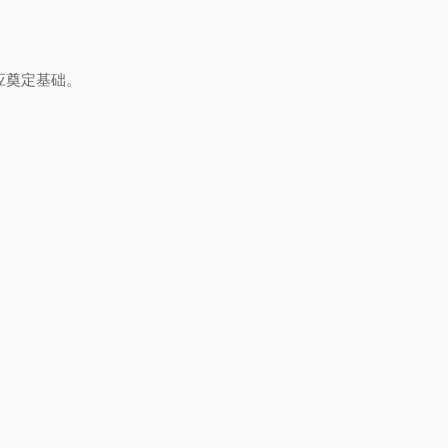
应奠定基础。