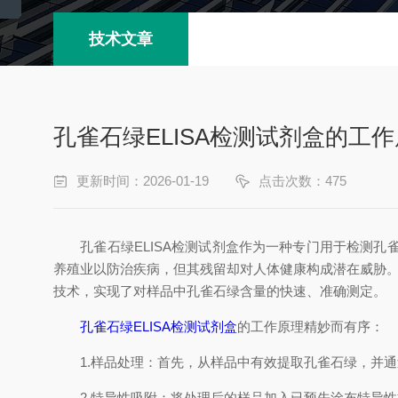
技术文章
孔雀石绿ELISA检测试剂盒的工
更新时间：2026-01-19
点击次数：475
孔雀石绿ELISA检测试剂盒作为一种专门用于检测孔
养殖业以防治疾病，但其残留却对人体健康构成潜在威胁。因
技术，实现了对样品中孔雀石绿含量的快速、准确测定。
孔雀石绿ELISA检测试剂盒
的工作原理精妙而有序：
1.样品处理：首先，从样品中有效提取孔雀石绿，并通
2.特异性吸附：将处理后的样品加入已预先涂布特异性