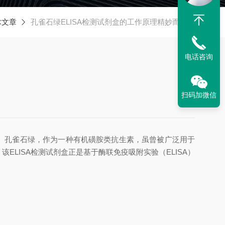
术文章
孔雀石绿ELISA检测试剂盒的工作原理精妙而有序
电话咨询
扫码加微信
。孔雀石绿，作为一种有机磺胺类抗生素，虽曾被广泛用于
LISA检测试剂盒正是基于酶联免疫吸附实验（ELISA）