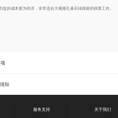
试剂盒的成本更为经济，非常适合大规模孔雀石绿残留的筛查工作。
事项
用须知
服务支持
关于我们