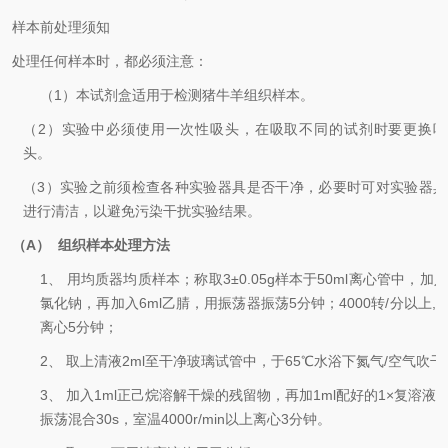
样本前处理须知
处理任何样本时，都必须注意：
（
1
）本试剂盒
适用于
检测
猪牛羊
组织样本。
（
2
）实验中必须使用一次性吸头，在吸取不同的试剂时要更换吸
头。
（
3
）实验之前须检查各种实验器具是否干净，必要时可对实验器具
进行清洁，以避免污染干扰实验结果。
（
A
）
组织
样本
处理方法
1、
用均质器均质样本
；
称取
3
±0.05g
样本于
50
ml
离心管中
，
加
氯化钠
，再加入
6
m
l
乙腈
，
用
振荡器振荡
5
分钟；
4
000
转
/
分
以上
,
离心
5
分钟；
2、
取上清液
2
m
l
至干净玻璃试管中，于
65
℃水浴下
氮气
/
空气
吹干
3、
加入
1
ml
正己烷溶解干燥的残留物，再加
1
ml
配好的
1
×
复溶液
振荡混合
30s
，室温
4000r/min
以上离心
3
分钟
。