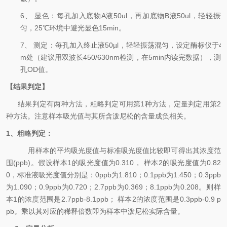
6、
显色：每孔加入底物
A
液
50ul
，再加底物
B
液
50ul
，轻轻振
匀，
25
℃
环境中
避光显色
15m
in
。
7、
测定：每孔加入终止液
50
µ
l
，轻轻振荡混匀，设定酶标仪于
4
m
处（建议用双波长
450/630nm
检测，在
5min
内读完数据），测
孔
OD
值。
【
结果判定
】
结果判定有两种方法，粗略判定可用第
1种方法，定量判定用第2
种方法。注意样本吸光值与其所含
泼尼松
的含量成负相关。
1
、粗略判定：
用样本的平均吸光度值与标准
吸光度
值比较即可得出其浓度范
围
(ppb)
。假设样本
1
的吸光度值为
0.310
， 样本
2
的吸光度值为
0.82
0
，标准液吸光度值分别是：
0ppb
为
1.
8
10
；
0.1
ppb
为
1.
4
5
0
；
0.3
ppb
为
1.0
9
0
；
0.9
ppb
为
0.
72
0
；
2.7
ppb
为
0.3
6
9
；
8.1
ppb
为
0.
20
8
。则样
本
1
的浓度范围是
2.7
ppb
-8.1
ppb
； 样本
2
的浓度范围是
0.3
ppb
-0.9
p
pb
。
乘以其对应的稀释倍数即为样本中
泼尼松
实际含量。