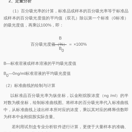
2
、定量分析
（
1
）百分吸光率的计算，标准品或样本的百分吸光率等于标准品
或样本的百分吸光度值的平均值（双孔）除以第一个标准（
0
标准）
的吸光度值，再乘以
100%
，即：
B
百分吸光度值（
%
）
＝
×100%
B
0
B—
标准溶液或样本溶液的平均吸光度值
B
—0
n
g/
ml
标准溶液的平均吸光度值
0
（
2
）标准曲线的绘制与计算
以标准品百分吸光率为纵坐标，以
金刚烷胺
浓度（
n
g /
ml
）的半
对数为横坐标，绘制标准曲线图。将样本的百分吸光率代入标准曲线
中，从标准曲线上读出样本所对应的浓度，乘以其对应的稀释倍数即
为样本中
金刚烷胺
实际含量。
若利用试剂盒专业分析软件进行计算，更便于大量样本的准确、