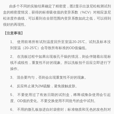
由多个不同的实验结果确定了精密度，图
2显示出
泼尼松
检测试剂
盒
的精密度情况，获得的标准吸收值的变异系数（
%CV）对相应
泼尼
松
浓度作曲线，可以看到在全部范围内变异系数如此之低，可以得到
很好的再现性。
【
注意事项
】
1、
使用前将所有试剂温度回升至室温
20-25℃。试剂及标本没
到室温（20-25℃）会导致所有标准的OD值偏低。
2、
在洗板过程中如果出现板孔干燥的情况，则会伴随着出现标
线不成线性，重复性不好的现象。所以洗板拍干后应立即进行下
操作。
3、
混合要均匀，否则会出现重复性不好的现象。
4、
反应终止液为
2M硫酸，避免接触皮肤。
5、
不要使用过了有效日期的试剂盒，稀释或搀杂使用会引起
度、
OD值的变化。不要交换使用不同批号的盒中试剂。
6、
不用的微孔板放进自封袋密封；标准物质和无色的发色剂对