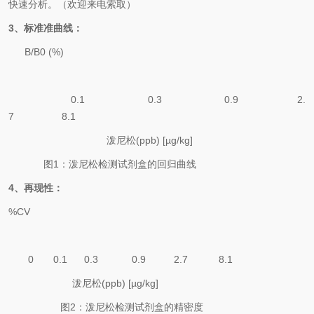
快速分析。（欢迎来电索取）
3
、标准准曲线：
B/B0 (%)
0.1
0.3
0.9
2.
7
8.1
泼尼松
(ppb)
[
µg/kg]
图
1
：
泼尼松
检测试剂盒的回归曲线
4
、再现性：
%CV
0
0.1
0.3
0.9
2.7
8.1
泼尼松
(ppb)
[
µg/kg]
图
2：
泼尼松
检测试剂盒
的精密度