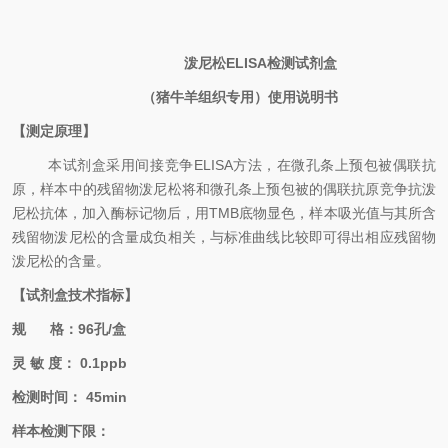
泼尼松ELISA
检测试剂盒
（猪牛羊组织专用）
使用说明书
【测定原理】
本试剂盒采用间接竞争
ELISA
方法，在微孔条上预包被偶联抗
原，样本中的残留物
泼尼松
将和微孔条上预包被的偶联抗原竞争抗
泼
尼松
抗体，加入酶标
记物
后，用
TMB
底物显色，样本吸光值与其所含
残留物
泼尼松
的含量成负相关，与标准曲线比较即可得出相应残留物
泼尼松
的含量。
【试剂盒技术指标】
规
格：
96
孔
/
盒
灵
敏
度：
0
.1
ppb
检测时间：
45min
样本检测下限：