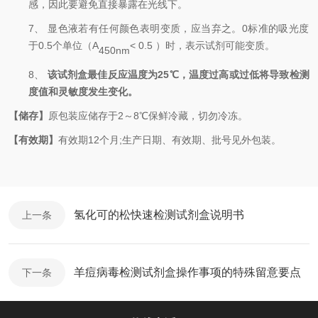
感，因此要避免直接暴露在光线下。
7、
显色液若有任何颜色表明变质，应当弃之。
0标准的吸光度
于0.5
个单位（
A
< 0.5
）时
，表示试剂可能变质。
450nm
8、
该试剂盒最佳反应温度为
25
℃
，温度过高或过低将导致检测
度值和灵敏度发生变化
。
【储存】
原包装应储存于
2
～
8
℃保鲜冷藏，
切勿冷冻。
【有效期】
有效期
12
个月
;
生产日期、有效期、批号见外包装。
氢化可的松快速检测试剂盒说明书
上一条
羊痘病毒检测试剂盒操作事项的特殊留意要点
下一条