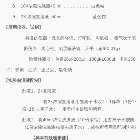
8、
1
0X
浓缩洗涤液
40 ml
…………
……
白色帽
9、
2
X
浓缩复溶液
50ml ·
…………
……
蓝色
帽
【
所用仪器、试剂
】
具备的仪器：
微孔
酶标仪、打印机、均质器
、
氮气吹干装
振荡器、离心机、
刻度移液管、
天平（感量
0.01g
）
微量移液器：
单道
20
µl
-200
µl
，
100
µl
-1000
µl、多道250µl
（
2
）试剂：乙腈、正己烷、氯化钠
【实验前溶液配制】
配液
1
、
2
×
复溶液：
将
2
×
浓缩复溶液用去离子水以
1
：
1
稀释（
1
份
1
×
液
+
1
份去离子水），用于样本提取
和稀释
。
配液
2
、
将
40ml
浓缩洗涤液（
1
0
倍浓缩）用去离子水
按照
1
（
1
份浓缩洗涤液
+9
份去离子水），或按所需用量配制洗涤液
【
样本前处理步骤
】