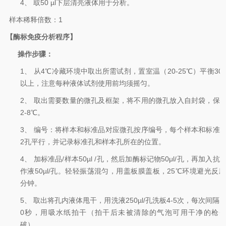
4、
取
50 µl
下层
清亮液体
用于分析。
样本稀释倍数：
1
【酶标免疫分析程序】
操作步骤：
1、
从
4
℃
冷藏环境中取出所需试剂，置室温（
20-25
℃
）平衡
30
以上，注意每种液体试剂使用前均须摇匀。
2、
取出需要数量的微孔及框架，将不用的微孔放入自封袋，保
2-8
℃
。
3、
编号：将样本和标准品对应微孔按序编号，每个样本和标准
2
孔平行
，
并记录标准孔和样本孔所在的位置。
4、
加标准品
/
样本
50
µ
l /
孔，然后加酶标记物
50
μ
l/
孔，再加入抗
作液
50
µ
l/
孔。轻轻振荡混匀，用盖板膜盖板，
25
℃环境避光反
分钟。
5、
取出将孔内液体甩干，用洗液
250
µ
l/
孔洗板
4-5
次，每次间隔
1
0
秒，用吸水纸拍干（拍干后未被清除的气泡可用干净的枪
破）。