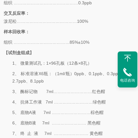
组织
………………………………………
0.3
ppb
交叉反应率：
泼尼松
……………………………………
100%
样本
回收率：
组织
…………………………………
85
%±
10
%
【
试剂盒组成
】
1、
微量测试孔：
1
×
96
孔板（
12
条×
8
孔）
2、
标准溶液
X6
瓶：（
1ml/
瓶）
0ppb
、
0.1
ppb
、
0.3
ppb
、
0.9
pp
电话咨询
2.7
ppb
、
8.1
ppb
3、
酶标记物
7ml
………………
………
红色帽
4、
抗体工作液
7ml
………………
………绿
色帽
5、
底物
A
液
7ml
………………
………棕
色帽
6、
底物
B
液
7m
l ……………………
黑色帽
7、
终
止
液
7m
l ……………………
黄色帽