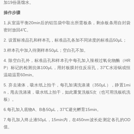
加
19
份蒸馏水。
操作步骤
1.
从室温平衡
20min
后的铝箔袋中取出所需板条，剩余板条用自封袋
密封放回
4℃
。
2.
设置标准品孔和样本孔，标准品孔各加不同浓度的标准品
50μL
；
3.
样本孔
中
加
入
待测样本
5
0μL
；空白孔不加。
4.
除空白孔外，标准品孔和样本孔中每孔加入辣根过氧化物酶（
HR
P
）标记的检测抗体
100μL
，用封板膜封住反应孔，
37℃
水浴锅或恒
温箱温育
60min
。
5.
弃去液体，吸水纸上拍干，每孔加满洗涤液
（
350
μL
）
，静置
1mi
n
，甩去洗涤液，吸水纸上拍干，如此重复洗板
5
次（也可用洗板机洗
板）。
6.
每孔加入底物
A
、
B
各
50μL
，
37℃
避光孵育
15min
。
7.
每孔加入终止液
50μL
，
15min
内，在
450nm
波长处测定各孔的
OD
值。