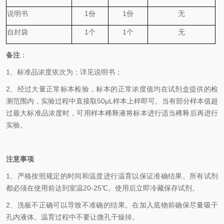
说明书
1
份
1
份
无
自封袋
1
个
1
个
无
备
注
：
1、
标准品浓度依次为
：
详见说明书；
2、
经过大量正常标本检验，标本的正常浓度值均在试剂盒提供的检
测范围内，实验过程中直接取
50
μL
样本上样即可。当有部分样本值超
过最大标准品浓度时，可用样本稀释液将标本进行适当稀释后再进行
实验。
注意事项
1、
严格按照规定的时间和温度进行温育以保证准确结果。所有试剂
都必须在使用前达到室温
20-25℃
。使用后立即冷藏保存试剂。
2、
洗板不正确可以导致不准确的结果。在加入底物前确保尽量吸干
孔内液体。温育过程中不要让微孔干燥掉。