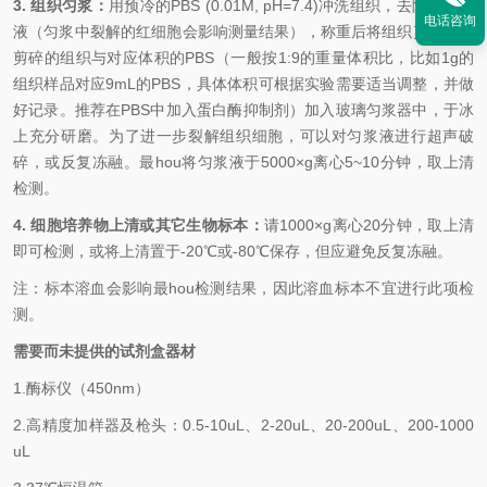
3. 组织匀浆：
用预冷的
PBS (0.01M, pH=7.4)冲洗组织，去除残留血
电话咨询
液（匀浆中裂解的红细胞会影响测量结果），称重后将组织剪碎。将
剪碎的组织与对应体积的PBS（一般按1:9的重量体积比，比如1g的
组织样品对应9mL的PBS，具体体积可根据实验需要适当调整，并做
好记录。推荐在PBS中加入蛋白酶抑制剂）加入玻璃匀浆器中，于冰
上充分研磨。为了进一步裂解组织细胞，可以对匀浆液进行超声破
碎，或反复冻融。
最
hou
将匀浆液于
5000×g离心5~10分钟，取上清
检测。
4. 细胞培养物上清或其它生物标本：
请
1000×g离心20分钟，取上清
即可检测，或将上清置于-20℃或-80℃保存，但应避免反复冻融。
注：标本溶血会影响
最
hou
检测结果，因此溶血标本不宜进行此项检
测。
需要而未提供的试剂盒器材
1.
酶标仪（
450nm
）
2.
高精度加样器及枪头：
0.5-10uL
、
2-20uL
、
20-200uL
、
200-1000
uL