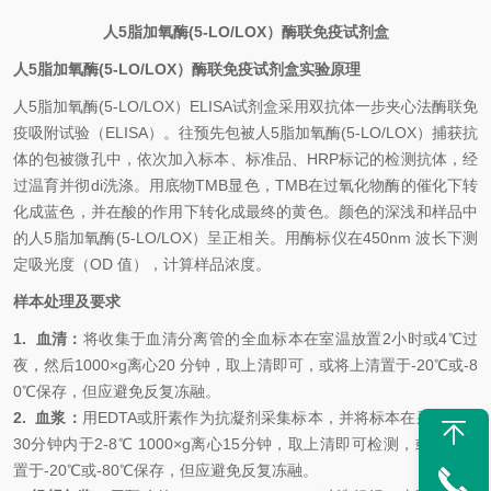
人
5脂加氧酶(5-LO/LOX）
酶联免疫试剂盒
人
5脂加氧酶(5-LO/LOX）
酶联免疫试剂盒
实验原理
人
5脂加氧酶(5-LO/LOX）
ELISA试剂盒
采用双抗体一步夹心法酶联免
疫吸附试验（
ELISA）。往预先包被
人
5脂加氧酶(5-LO/LOX）
捕获抗
体的包被微孔中，依次加入标本、标准品、
HRP标记的检测抗体，经
过温育并彻
di
洗涤。用底物
TMB显色，TMB在过氧化物酶的催化下转
化成蓝色，并在酸的作用下转化成最终的黄色。颜色的深浅和样品中
的
人
5脂加氧酶(5-LO/LOX）
呈正相关。用酶标仪在
450nm 波长下测
定吸光度（OD 值），计算样品浓度。
样本处理及要求
1.
血清：
将收集于血清分离管的全血标本在室温放置
2小时或4℃过
夜，然后1000×g离心20 分钟，取上清即可，或将上清置于-20℃或-8
0℃保存，但应避免反复冻融。
2.
血浆：
用
EDTA或肝素作为抗凝剂采集标本，并将标本在采集后的
30分钟内于2-8℃ 1000×g离心15分钟，取上清即可检测，或将上清
置于-20℃或-80℃保存，但应避免反复冻融。