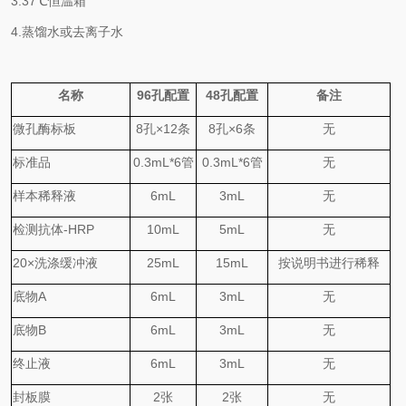
3.
37℃
恒温箱
4.
蒸馏水或去离子水
名称
96
孔配置
48
孔配置
备注
微孔酶标板
8
孔
×
12
条
8
孔
×
6
条
无
标准品
0.
3
mL*6
管
0.
3
mL*6
管
无
样本稀释液
6mL
3mL
无
检测抗体
-HRP
10mL
5mL
无
20×
洗涤缓冲液
25mL
15mL
按说明书进行稀释
底物
A
6mL
3mL
无
底物
B
6mL
3mL
无
终止液
6mL
3mL
无
封板膜
2
张
2
张
无