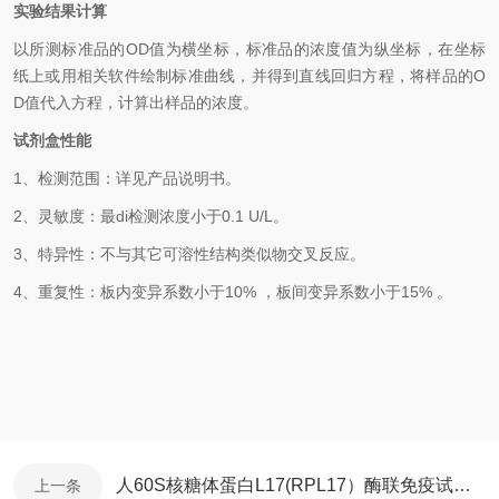
实验结果计算
以
所测标准品的
OD值
为横坐标，
标准品的浓度
值为纵坐标，在坐标
纸上
或用相关软件绘制
标准曲线
，并得到
直线回归方程
，
将样品的
O
D
值代入方程，计算出样品
的
浓度
。
试剂盒性能
1、检测范围：
详见产品说明书
。
2、
灵敏度：最
di
检测浓度小于
0.1
U/L
。
3、
特异性：不与其它可溶性结构类似物交叉反应。
4、
重复性：板内变异系数小于
10
%
，
板间变异系数小于
1
5
% 。
人60S核糖体蛋白L17(RPL17）酶联免疫试剂盒
上一条