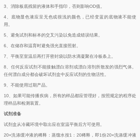
3、
消除板底残留的液体和手指印，否则影响
OD
值。
4、
底物显色液应呈无色或很浅的颜色，已经变蓝的底物液不能使
用。
5、
避免试剂和标本的交叉污染以免造成错误结果。
6、
在储存和温育时避免强光直接照射。
7、
平衡至室温后再打开密封袋以防水滴凝聚在冷板条上。
8、
任何反应试剂不能接触漂白溶剂或漂白溶剂所散发的强烈气体。
任何漂白成分都会破坏试剂盒中反应试剂的生物活性。
9、
不能使用过期产品。
10、
如果可能传播疾病，所有的样品都应管理好，按照规定的程序处
理样品和检测装置。
试剂准备
试剂盒从冷藏环境中取出应在室温平衡后方可使用。
2
0×
洗涤缓冲液的稀释：蒸馏水按
1
：
20
稀释，即
1
份
20×
洗涤缓冲液