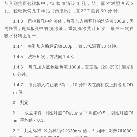
加入到抗原包被板中，待
检血清设
1
孔，阴、阳性对照各设
2
孔。轻轻振匀孔中样品（勿溢出
），
置
37
℃温育
30
分
钟。
1.4.3
甩掉板孔中的液体，每孔
加入稀释好的洗涤液
300µl
，无
需静置，甩掉板孔中的
洗涤液，重复洗涤共计
5
次，最后一次在
吸水材料上拍干。
1.4.4
每孔加入酶标记物
100μ
l
，置
37℃
温育
30
分钟。
1.4.5
洗板
5
次，方法同
1.4.3
。
1.4.6
每孔加入底物显色液
100μl
，置室温（
20~25℃
) 避光显
0
分钟。
1.4.7
每孔加入终止液
50µl
，
10
分钟内在酶标仪上测各孔
OD
6
值。
m
2
判定
2.
1
成立条件
阳性对照
OD
平均值
≥
0.5
，阴性对照
OD
630
nm
平均值＜
0.3
。
nm
2.2
判定标准
S
为样品
OD
值，
P
为阳性对照
OD
630
nm
630
n