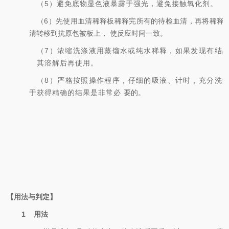
（
5
）避免底物显色液暴露于强光，避免接触氧化剂。
（
6
）先使用血清稀释板稀释完所有的待检血清，再
将稀释
清转移到抗原包被板上，
使反应时间一致。
（
7
）浓缩洗涤液用蒸馏水或纯水稀释，如果发现有结
其溶解后再
使用。
（
8
）严格按照操作程序，仔细的吸液、计时，充分洗
于获得精确的结果是非常必
要的。
【用法与判定】
1
用法