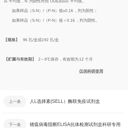
平均值
，
N
为阴性对照
OD
平均值。
m
630
nm
如果样品（
S-N
）
/
（
P-N
）值
≥
0.16
，判为阳性；
如果样品（
S-N
）
/
（
P-N
）值＜
0.16
，判为阴性。
【规格】
96
孔
/
盒
或
192
孔
/
盒
【贮藏与有效期】
2
～
8℃
保存，有效期为
12
个月
仅供
科研
使用
人L选择素(SELL）酶联免疫试剂盒
上一条
猪瘟病毒阻断ELISA抗体检测试剂盒科研专用
下一条