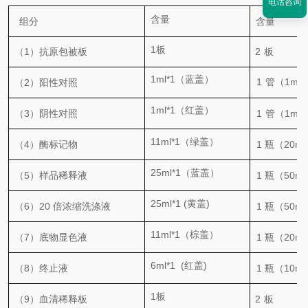
电话咨询
含量
组分
含量
1
板
（
1
）抗原包被板
2
板
1
ml
*1（蓝盖）
1
管（
1
ml
/
（
2
）阳性对照
1
ml
*1（红盖）
（
3
）阴性对照
1
管（
1
ml
/
11
ml
*1（绿盖）
（
4
）酶标记物
1
瓶（
20
ml
25
ml
*1（蓝盖）
（
5
）
样品稀释液
1
瓶（
50
ml
25
ml
*1
(
黄
盖
)
（
6
）
20
倍浓缩洗涤液
1
瓶（
50
ml
/
11
ml
*1
（棕盖）
（
7
）底物显色液
1
瓶（
20
ml
/
6
ml
*1
(
红盖
)
（
8
）终止液
1
瓶（
10
ml
/
1
板
（
9
）血清稀释板
2
板