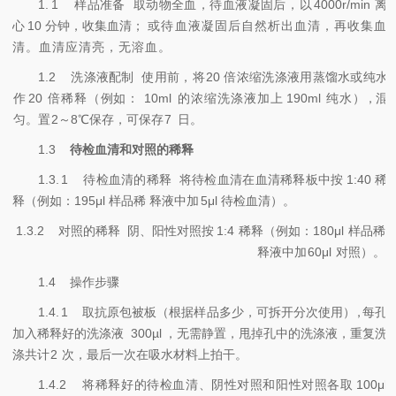
1.
1
样品准备
取动物全血，待血液凝固后，
以
4000r/
min
离
心
10
分钟，收集血清；
或待血液凝固后自然析出血清，再收集血
清。血清应清亮，无溶血。
1.2
洗涤液配制
使用前，将
20
倍浓缩洗涤液用蒸馏水或纯水
作
20
倍稀释（例如：
10
ml
的浓缩洗涤液加上
190
ml
纯水
），
混
匀。置
2
～
8
℃保存，可保存
7
日。
1.3
待检血清和对照的稀释
1.3.
1
待检血清的稀释
将待检血清在血清稀
释板中按
1:40
稀
释（例如：
195μl
样品稀
释液中加
5μl
待检血清）。
1.3.2
对照的稀释
阴、阳性对照按
1:4
稀释（例如：
180μl
样品稀
释液中加
60μl
对照）。
1.4
操作步骤
1.4.
1
取抗原包被板（根据样品多少，可拆开分次使用
），
每孔
加入稀释好的洗涤液
300µl
，无需静置，甩掉孔中的洗涤液，重复洗
涤共计
2
次，最后一次在吸水材料上拍干。
1.4.2
将稀释好的待检血清、阴性对照和阳性
对照各取
100μl