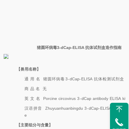
猪圆环病毒
3
-dCap-ELISA
抗体试剂盒造作指南
【兽用名称】
通
用
名
猪圆环病毒
3
-
dCap
-
ELISA
抗体检测试剂盒
商
品
名
无
英
文
名
Porcine
circovirus
3
-
dCap
antibody
ELISA
kit
汉语拼音
Zhuyuanhuanbingdu
3
-
dCap
-
ELISA
Kangtiji
e
【主要组分与含量】