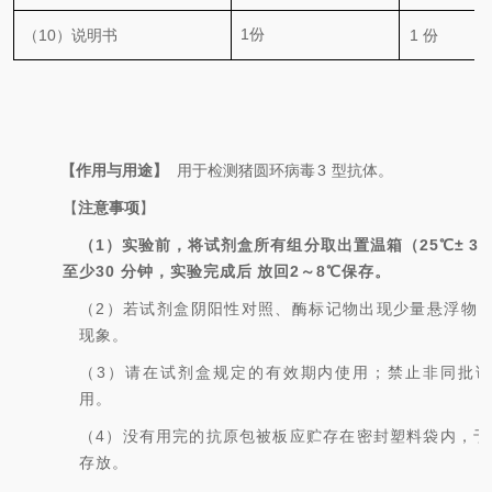
1
份
（
10
）说明书
1
份
【作用与用途】
用于检测猪圆环病毒
3
型抗体。
【
注意事项
】
（
1
）实验前，将试剂盒所有组分取出置温箱（
25℃±
3
至少
30
分钟，实验完成后
放回
2
～
8℃
保存。
（
2
）若试剂盒阴阳性对照、酶标记物出现少量悬浮物
现象。
（
3
）请在试剂盒规定的有效期内使用；禁止
非同批
用。
（
4
）没有用完的抗原包被板应贮存在密封塑料袋内，于
存放。