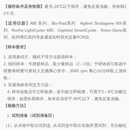
【储存条件及有效期】
避光
-20℃
以下保存，避免反复冻融，有效期
1
2
个月。
【适用仪器】
ABI
系列、
Bio-Rad
系列、
Agilent Stratagene MX
系
列、
Roche LightCycler 480
、
Cepheid SmartCycler
、
Rotor-Gene
系
列、杭州博日系列等多通道实时荧光定量
PCR
仪。
【样本要求】
1.
采用鼻拭子、咽拭子等方法获得样本；
2.
组织样本：牛肺脏样品，
取少量样品（
2
～
3
克）于研钵或匀浆器中
研磨将研磨匀浆转入无菌离心管中，
3000 rpm
离心
10
分钟取上清待
检
；
3.
应避免标本间交叉污染
；
4
.
样本收集后可立即检测；若不能立即检测，可置于
2
～
8
℃
冷藏过
保存；如需长期保存，标本应
冻存于
-80
℃
以下，避免反复冻融
。
【检验方法】
1.
试剂准备（试剂准备区）
（
1
）从冰箱中取出试剂盒
,
从试剂盒中取出实验所需试剂，充分融化