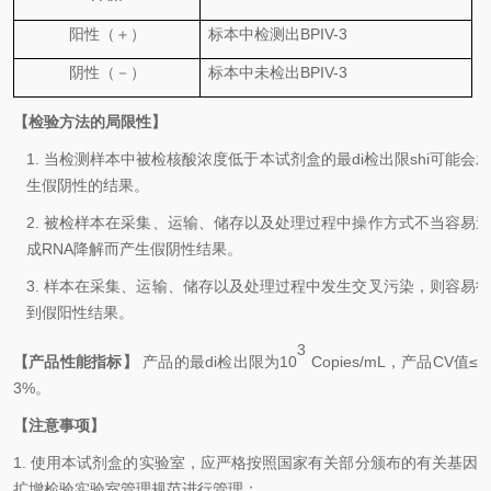
阳性（＋）
标本中检
测
出
BPIV-3
阴性（－）
标本中未检出
BPIV-3
【检验方法的局限性】
1.
当检测样本中被检核酸浓度低于本试剂盒的
最
di
检出
限
shi
可能会
生假阴性的结果。
2.
被检样本在采集、运输、储存以及处理过程中操作方式不当容易
成
RNA
降解而产生假阴性结果。
3.
样本在采集、运输、储存以及处理过程中发生交叉污染，则容易
到假阳性结果。
3
【产品性能指标】
产品的
最
di
检出限为
10
Copies/mL
，产品
CV
值
≤
3
%
。
【注意事项】
1.
使用本试剂盒的实验室，应严格按照国家有关部分颁布的有关基因
扩增检验实验室管理规范进行管理
；