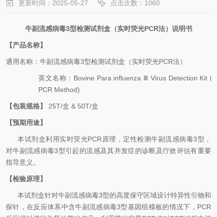
更新时间：2025-05-27
点击次数：1060
牛副流感病毒
3型
检测试剂盒（实时荧光
PCR
法）说明书
【产品名称】
通用名
称：
牛副流感病毒
3
型
检测试剂盒（实时荧光
PCR
法）
英文名称
：
Bovine Para influenza
Ⅲ
Virus
Detection Kit (
PCR Method)
【包装规格】
25
T
/
盒
& 50
T
/
盒
【预期用途】
本试剂盒利用实时荧光
PCR
原理，定性检测
牛副流感病毒
3
型
，
对
牛副流感病毒
3
型
引起的流感及其并发症的诊断及疗效评估有重要
指导意义。
【检验原理】
本试剂盒针对
牛副流感病毒
3
型
的高度保守区域设计特异性引物和
探针，在反应体系中含
牛副流感病毒
3
型
基因组模板的情况下，
PCR