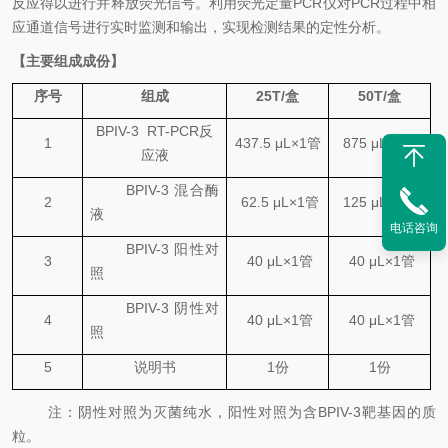
反应得以进行并释放荧光信号。利用荧光定量
PCR
仪对
PCR
过程中相
应通道信号进行实时监测和输出，实现检测结果的定性分析。
【主要组成成份】
序号
组成
25
T
/
盒
50
T
/
盒
BPIV-3
RT-PCR
反
1
437.5
μL×1
管
875
μL×1
管
应液
BPIV-3
混合酶
2
62.5
μL×1
管
1
25
μL×1
管
液
电话咨询
BPIV-3
阳性对
3
40 μL×1
管
40 μL×1
管
照
BPIV-3
阴性对
4
40 μL×1
管
40 μL×1
管
照
5
说明书
1
份
1
份
注：阴性对照为
灭菌纯水
，阳性对照为
含
BPIV-3
靶基因的质
粒
。