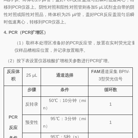
移到
PCR
仪器上。阴性对照和阳性对照管则各加
5 μL
试剂盒自带的阴
性对照或阳性对照品，终体积为
25 μl/
管，盖好
PCR
反应盖混匀后瞬
时低速离心，转移到
PCR
仪器上。
4. PCR
（
PCR
扩增区）
（
1
）取样本处理区准备好的
PCR
反应管，放置在实时荧光定量
仪样品槽相应位置，并记录放置顺序。
（
2
）按下表设置仪器核酸扩增相关参数进行
PCR
扩增。
反应体
FAM
通道采集
BPIV-
25 μL
通道选择
积
3
型荧光信号
步骤
条件
循环数
50
℃
：
10
分钟（
mi
反转录
1
n
）
PCR
95℃
：
3
分钟（
mi
预变性
1
n
）
反应
95℃
：
5
秒（
s
）