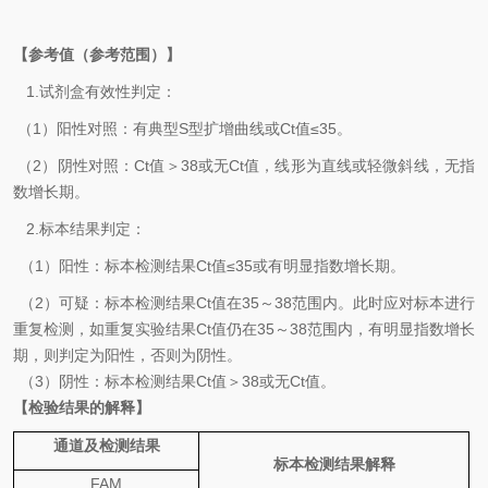
【参考值（参考范围）】
1.
试剂盒有效性判定：
（
1
）阳性对照：有典型
S
型扩增曲线或
Ct
值
≤35
。
（
2
）阴性对照：
Ct
值＞
38
或无
Ct
值，线形为直线或轻微斜线，无指
数增长期。
2.
标本结果判定：
（
1
）
阳性：标本检测结果
Ct
值
≤35
或有明显指数增长期。
（
2
）可疑：
标本检测结果
Ct
值在
35
～
38
范围内。此时应对标本进行
重复检测，如重复实验结果
Ct
值仍在
35
～
38
范围内，有明显指数增长
期，则判定为阳性，否则为阴性。
（
3
）阴性：标本检测结果
Ct
值＞
38
或无
Ct
值。
【检验结果的解释】
通道及检测结果
标本检测结果解释
FAM