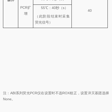
条件
PCR
扩
55℃
：
40
秒（
s
）
40
增
（此阶段结束时采集
荧光信号）
注：
ABI
系列荧光
PCR
仪在设置时不选
ROX
校正，设置淬灭基团选择
None
。