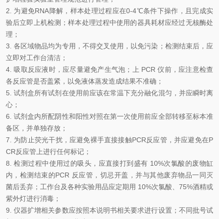
2.
为避免
RNA
降解，样本处理过程应在
0-4℃
条件下操作，且完成实
验后立即上机检测；样本处理过程中使用的器具耗材应经过无核酶处
理
；
3.
各区域物品均为专用，不得交叉使用，以免污染
；
检测结束后，应
立即对工作台清洁
；
4.
吸取反应液时，应尽量避免产生气泡
；
上
PCR
仪前，应注意检查
各反应管是否盖紧，以免液体蒸发造成结果不准确
；
5.
试剂盒所有试剂在使用前应该在常温下充分融化混匀，并应瞬时离
心；
6.
试剂盒内所配阴性和阳性对照在第一次使用前应全部转移至标本准
备区，并单独存放
；
7.
为防止荧光干扰，应避免裸手直接接触
PCR
反应管，并应避免在
P
CR
反应管上进行任何标记
；
8.
检测过程中使用过的吸头，应直接打到盛有
10%
次氯酸的废物缸
内，检测结束的
PCR
反应管，切忌开盖，并与其他废弃物品一同灭
菌后丢弃
；
工作台及各种实验用品应定期用
10%
次氯酸、
75%
酒精或
紫外灯进行消毒
；
9.
仪器扩增相关参数应按照本说明书相关要求进行设置；
不同批号试