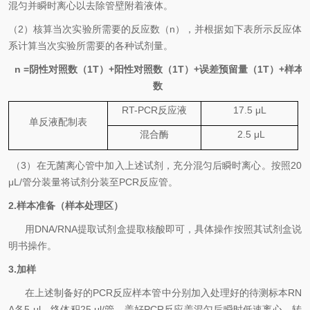
混匀并瞬时离心以去除管壁附着液体。
（
2
）核算当次实验所需要的反应数（
n
），并根据如下表所示反应体
系计算当次实验所需要的各种试剂量。
n =
阴性对照数（
1T
）
+
阳性对照数（
1T
）
+
误差预留量（
1T
）
+
样本
数
RT-PCR
反应液
17.5
μL
单反液配制表
混合
酶
2.5
μL
（
3
）
在无菌离心管中加入上述试剂，充分混匀后瞬时离心。按照
20
μL/
管分装量将试剂分装至
PCR
反应管。
2.
样本准备（样本处理区）
用
DNA
/
RNA
提取试剂盒提取核酸即可
，具体操作按照其试剂盒说
明书操作。
3.
加样
在上述制备好的
PCR
反应样本管中分别加入处理好的待测标本
RN
A
各
5 μl
、终体积
25 μl/
管，盖好
PCR
反应盖混匀后瞬时低速离心，转