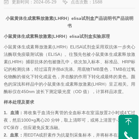
更新时间：2024-05-29
点击次数：1588
小鼠黄体生成素释放激素(LHRH）elisa试剂盒产品说明书产品说明
书
小鼠黄体生成素释放激素(LHRH）elisa试剂盒实验原理
小鼠黄体生成素释放激素(LHRH）
ELISA试剂盒采用双抗体一步夹心
法酶联免疫吸附试验（ELISA）。往预先包被小鼠黄体生成素释放激
素(LHRH）捕获抗体的包被微孔中，依次加入标本、标准品、HRP标
记的检测抗体，经过温育并彻di洗涤。用底物TMB显色，TMB在过氧
化物酶的催化下转化成蓝色，并在酸的作用下转化成最终的黄色。颜
色的深浅和样品中的小鼠黄体生成素释放激素(LHRH）呈正相关。用
酶标仪在450nm 波长下测定吸光度（OD 值），计算样品浓度。
样本处理及要求
1.
血清：
将收集于血清分离管的全血标本在室温放置
2小时或4℃过
夜，然后1000×g离心20 分钟，取上清即可，或将上清置于-20℃或-8
0℃保存，但应避免反复冻融。
2.
血浆：
用
EDTA或肝素作为抗凝剂采集标本，并将标本在采集后的