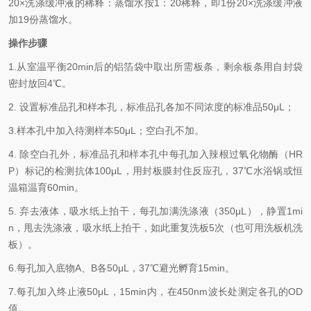
2
0×
洗涤缓冲液的稀释：蒸馏水按
1
：
20
稀释，即
1
份
20×
洗涤缓冲液
加
19
份蒸馏水。
操作步骤
1.从室温平衡
20min
后的铝箔袋中取出所需板条，剩余板条用自封袋
密封放回
4℃
。
2.
设置标准品孔和样本孔，标准品孔各加不同浓度的标准品
50μL
；
3.样本孔中加入待测样本5
0μL
；空白孔不加。
4.
除空白孔外，标准品孔和样本孔中每孔加入辣根过氧化物酶（
HR
P
）标记的检测抗体
100μL
，用封板膜封住反应孔，
37℃
水浴锅或恒
温箱温育
60min
。
5.
弃去液体，吸水纸上拍干，每孔加满洗涤液（
350
μL
），静置
1mi
n
，甩去洗涤液，吸水纸上拍干，如此重复洗板
5
次（也可用洗板机洗
板）。
6.每孔加入底物
A
、
B
各
50μL
，
37℃
避光孵育
15min
。
7.每孔加入终止液
50μL
，
15min
内，在
450nm
波长处测定各孔的
OD
值。