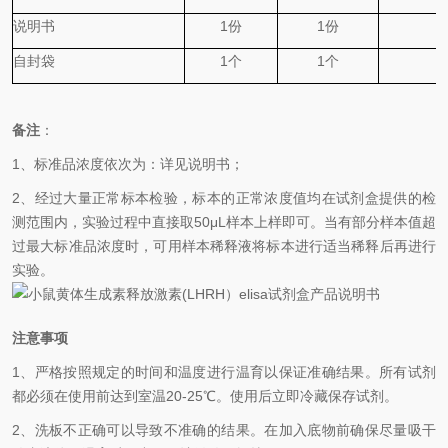
说明书
1
份
1
份
自封袋
1
个
1
个
备注
：
1、标准品浓度依次为：详见说明书；
2、经过大量正常标本检验，标本的正常浓度值均在试剂盒提供的检
测范围内，实验过程中直接取50
μL
样本上样即可。当有部分样本值超
过最大标准品浓度时，可用样本稀释液将标本进行适当稀释后再进行
实验。
注意事项
1、严格按照规定的时间和温度进行温育以保证准确结果。所有试剂
都必须在使用前达到室温
20-25℃
。使用后立即冷藏保存试剂。
2、洗板不正确可以导致不准确的结果。在加入底物前确保尽量吸干