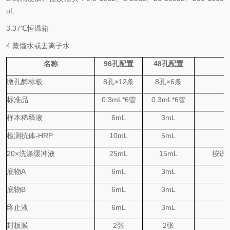
uL
3.
37℃
恒温箱
4.蒸馏水或去离子水
名称
96
孔配置
48
孔配置
微孔酶标板
8
孔
×
12
条
8
孔
×
6
条
标准品
0.
3
mL*6
管
0.
3
mL*6
管
样本稀释液
6mL
3mL
检测抗体
-HRP
10mL
5mL
20×
洗涤缓冲液
25mL
15mL
按说
底物
A
6mL
3mL
底物
B
6mL
3mL
终止液
6mL
3mL
封板膜
2
张
2
张