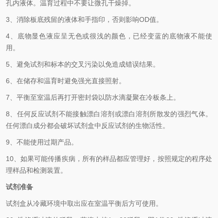
孔内液体。温育过程中不要让微孔干燥掉。
3、消除板底残留的液体和手指印，否则影响
OD
值。
4、底物显色液应呈无色或很浅的颜色，已经变蓝的底物液不能使
用。
5、避免试剂和标本的交叉污染以免造成错误结果。
6、在储存和温育时避免强光直接照射。
7、平衡至室温后再打开密封袋以防水滴凝聚在冷板条上。
8、任何反应试剂不能接触漂白溶剂或漂白溶剂所散发的强烈气体。
任何漂白成分都会破坏试剂盒中反应试剂的生物活性。
9、不能使用过期产品。
10、如果可能传播疾病，所有的样品都应管理好，按照规定的程序处
理样品和检测装置。
试剂准备
试剂盒从冷藏环境中取出应在室温平衡后方可使用。