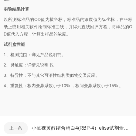
实验结果计算
以所测标准品的
OD值为横坐标，标准品的浓度值为纵坐标，在坐标
纸上或用相关软件绘制标准曲线，并得到直线回归方程，将样品的
O
D
值代入方程，计算出样品的浓度。
试剂盒性能
1、检测范围：详见产品说明书。
2、灵敏度：
详情见说明书
。
3、特异性：不与其它可溶性结构类似物交叉反应。
4、重复性：板内变异系数小于10% ，板间变异系数小于15% 。
小鼠视黄醇结合蛋白4(RBP-4）elisa试剂盒产品说明书
上一条