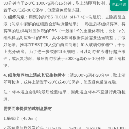
30分钟内于2-8℃ 1000×g离心15分钟，取上清即可检测，或将上清
电话咨询
置于-20℃或-80℃保存，但应避免反复冻融。
3. 组织匀浆：
用预冷的
PBS (0.01M, pH=7.4)冲洗组织，去除残留血
液（匀浆中裂解的红细胞会影响测量结果），称重后将组织剪碎。将
剪碎的组织与对应体积的PBS（一般按1:9的重量体积比，比如1g的
组织样品对应9mL的PBS，具体体积可根据实验需要适当调整，并做
好记录。推荐在PBS中加入蛋白酶抑制剂）加入玻璃匀浆器中，于冰
上充分研磨。为了进一步裂解组织细胞，可以对匀浆液进行超声破
碎，或反复冻融。最后将匀浆液于5000×g离心5~10分钟，取上清检
测。
4. 细胞培养物上清或其它生物标本：
请
1000×g离心20分钟，取上清
即可检测，或将上清置于-20℃或-80℃保存，但应避免反复冻融。
注：标本溶血会影响最后检测结果，因此溶血标本不宜进行此项检
测。
需要而未提供的试剂盒器材
1.酶标仪（
450nm
）
2.高精度加样器及枪头：
0.5-10uL
、
2-20uL
、
20-200uL
、
200-1000