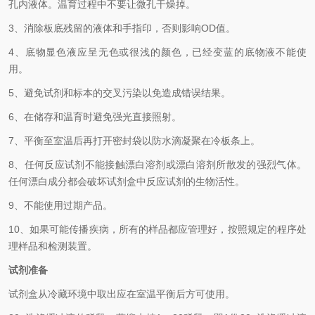
孔内液体。温育过程中不要让微孔干燥掉。
3、消除板底残留的液体和手指印，否则影响
OD
值。
4、底物显色液应呈无色或很浅的颜色，已经变蓝的底物液不能使
用。
5、避免试剂和标本的交叉污染以免造成错误结果。
6、在储存和温育时避免强光直接照射。
7、平衡至室温后再打开密封袋以防水滴凝聚在冷板条上。
8、任何反应试剂不能接触漂白溶剂或漂白溶剂所散发的强烈气体。
任何漂白成分都会破坏试剂盒中反应试剂的生物活性。
9、不能使用过期产品。
10、如果可能传播疾病，所有的样品都应管理好，按照规定的程序处
理样品和检测装置。
试剂准备
试剂盒从冷藏环境中取出应在室温平衡后方可使用。