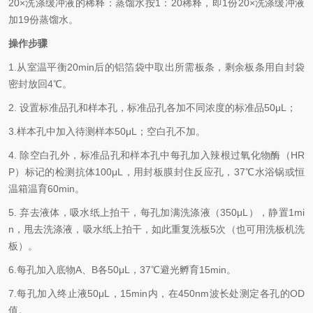
2
0×
洗涤缓冲液的稀释：蒸馏水按
1
：
20
稀释，即
1
份
20×
洗涤缓冲液
加
19
份蒸馏水。
操作步骤
1.从室温平衡
20min
后的铝箔袋中取出所需板条，剩余板条用自封袋
密封放回
4℃
。
2.
设置标准品孔和样本孔，标准品孔各加不同浓度的标准品
50μL
；
3.样本孔中加入待测样本5
0μL
；空白孔不加。
4.
除空白孔外，标准品孔和样本孔中每孔加入辣根过氧化物酶（
HR
P
）标记的检测抗体
100μL
，用封板膜封住反应孔，
37℃
水浴锅或恒
温箱温育
60min
。
5.
弃去液体，吸水纸上拍干，每孔加满洗涤液（
350
μL
），静置
1mi
n
，甩去洗涤液，吸水纸上拍干，如此重复洗板
5
次（也可用洗板机洗
板）。
6.每孔加入底物
A
、
B
各
50μL
，
37℃
避光孵育
15min
。
7.每孔加入终止液
50μL
，
15min
内，在
450nm
波长处测定各孔的
OD
值。