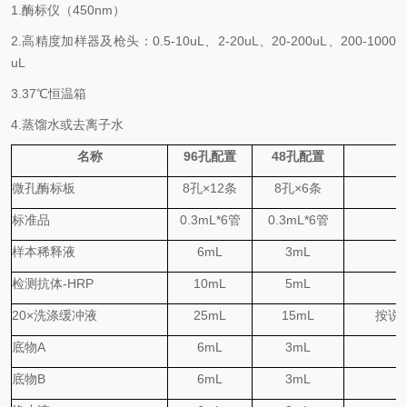
1.酶标仪（
450nm
）
2.高精度加样器及枪头：
0.5-10uL
、
2-20uL
、
20-200uL
、
200-1000
uL
3.
37℃
恒温箱
4.蒸馏水或去离子水
名称
96
孔配置
48
孔配置
微孔酶标板
8
孔
×
12
条
8
孔
×
6
条
标准品
0.
3
mL*6
管
0.
3
mL*6
管
样本稀释液
6mL
3mL
检测抗体
-HRP
10mL
5mL
20×
洗涤缓冲液
25mL
15mL
按说
底物
A
6mL
3mL
底物
B
6mL
3mL