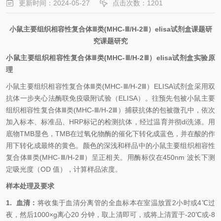
更新时间：2024-05-27
点击次数：1201
小鼠主要组织相容性复合体Ⅲ类(MHC-Ⅲ/H-2Ⅲ）elisa试剂盒课题研
究课题研究
小鼠主要组织相容性复合体Ⅲ类(MHC-Ⅲ/H-2Ⅲ）elisa试剂盒实验原
理
小鼠主要组织相容性复合体Ⅲ类(MHC-Ⅲ/H-2Ⅲ）
ELISA试剂盒采用双
抗体一步夹心法酶联免疫吸附试验（ELISA）。往预先包被小鼠主要
组织相容性复合体Ⅲ类(MHC-Ⅲ/H-2Ⅲ）捕获抗体的包被微孔中，依次
加入标本、标准品、HRP标记的检测抗体，经过温育并彻di洗涤。用
底物TMB显色，TMB在过氧化物酶的催化下转化成蓝色，并在酸的作
用下转化成最终的黄色。颜色的深浅和样品中的小鼠主要组织相容性
复合体Ⅲ类(MHC-Ⅲ/H-2Ⅲ）呈正相关。用酶标仪在450nm 波长下测
定吸光度（OD 值），计算样品浓度。
样本处理及要求
1.
血清：
将收集于血清分离管的全血标本在室温放置
2小时或4℃过
夜，然后1000×g离心20 分钟，取上清即可，或将上清置于-20℃或-8