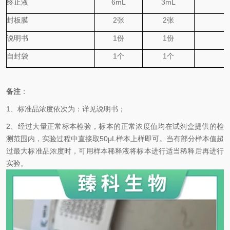
终止液
6mL
3mL
封板膜
2
张
2
张
说明书
1
份
1
份
自封袋
1
个
1
个
备注
：
1、标准品浓度依次为：详见说明书；
2、经过大量正常标本检验，标本的正常浓度值均在试剂盒提供的检
测范围内，实验过程中直接取50
μL
样本上样即可。当有部分样本值超
过最大标准品浓度时，可用样本稀释液将标本进行适当稀释后再进行
实验。