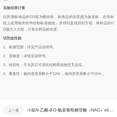
实验结果计算
以所测标准品的
OD值为横坐标，标准品的浓度值为纵坐标，在坐标
纸上或用相关软件绘制标准曲线，并得到直线回归方程，将样品的
O
D
值代入方程，计算出样品的浓度。
试剂盒性能
1、检测范围：详见产品说明书。
2、灵敏度：
详情见说明书
。
3、特异性：不与其它可溶性结构类似物交叉反应。
4、重复性：板内变异系数小于10% ，板间变异系数小于15% 。
小鼠N-乙酰-β-D-氨基葡萄糖苷酶（NAG）elisa试剂盒操作步骤
上一条