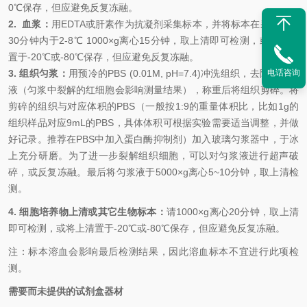
0℃保存，但应避免反复冻融。
2.
血浆：
用
EDTA或肝素作为抗凝剂采集标本，并将标本在采集后的
30分钟内于2-8℃ 1000×g离心15分钟，取上清即可检测，或将上清
置于-20℃或-80℃保存，但应避免反复冻融。
电话咨询
3. 组织匀浆：
用预冷的
PBS (0.01M, pH=7.4)冲洗组织，去除残留血
液（匀浆中裂解的红细胞会影响测量结果），称重后将组织剪碎。将
剪碎的组织与对应体积的PBS（一般按1:9的重量体积比，比如1g的
组织样品对应9mL的PBS，具体体积可根据实验需要适当调整，并做
好记录。推荐在PBS中加入蛋白酶抑制剂）加入玻璃匀浆器中，于冰
上充分研磨。为了进一步裂解组织细胞，可以对匀浆液进行超声破
碎，或反复冻融。最后将匀浆液于5000×g离心5~10分钟，取上清检
测。
4. 细胞培养物上清或其它生物标本：
请
1000×g离心20分钟，取上清
即可检测，或将上清置于-20℃或-80℃保存，但应避免反复冻融。
注：标本溶血会影响最后检测结果，因此溶血标本不宜进行此项检
测。
需要而未提供的试剂盒器材