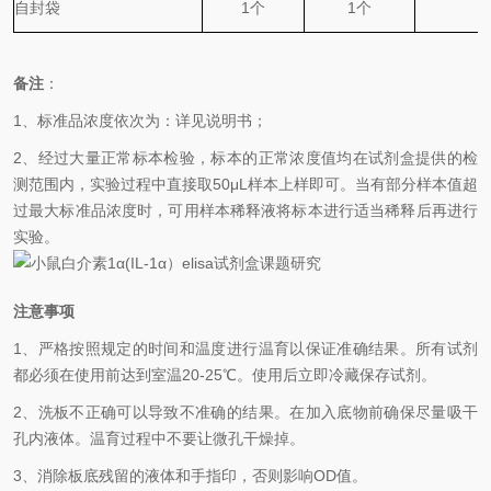
自封袋
1
个
1
个
备注
：
1、标准品浓度依次为：详见说明书；
2、经过大量正常标本检验，标本的正常浓度值均在试剂盒提供的检
测范围内，实验过程中直接取50
μL
样本上样即可。当有部分样本值超
过最大标准品浓度时，可用样本稀释液将标本进行适当稀释后再进行
实验。
注意事项
1、严格按照规定的时间和温度进行温育以保证准确结果。所有试剂
都必须在使用前达到室温
20-25℃
。使用后立即冷藏保存试剂。
2、洗板不正确可以导致不准确的结果。在加入底物前确保尽量吸干
孔内液体。温育过程中不要让微孔干燥掉。
3、消除板底残留的液体和手指印，否则影响
OD
值。