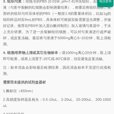
3. 组织匀浆：
用预冷的
PBS (0.01M, pH=7.4)冲洗组织，去除残留血
电话咨询
液（匀浆中裂解的红细胞会影响测量结果），称重后将组织剪碎。将
剪碎的组织与对应体积的PBS（一般按1:9的重量体积比，比如1g的
组织样品对应9mL的PBS，具体体积可根据实验需要适当调整，并做
好记录。推荐在PBS中加入蛋白酶抑制剂）加入玻璃匀浆器中，于冰
上充分研磨。为了进一步裂解组织细胞，可以对匀浆液进行超声破
碎，或反复冻融。最后将匀浆液于5000×g离心5~10分钟，取上清检
测。
4. 细胞培养物上清或其它生物标本：
请
1000×g离心20分钟，取上清
即可检测，或将上清置于-20℃或-80℃保存，但应避免反复冻融。
注：标本溶血会影响最后检测结果，因此溶血标本不宜进行此项检
测。
需要而未提供的试剂盒器材
1.酶标仪（
450nm
）
2.高精度加样器及枪头：
0.5-10uL
、
2-20uL
、
20-200uL
、
200-1000
uL