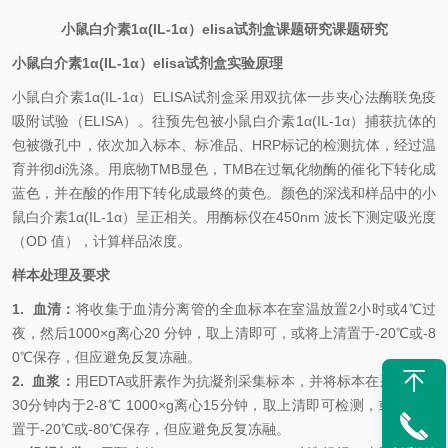
小鼠白介素1α(IL-1α）elisa试剂盒课题研究课题研究
小鼠白介素1α(IL-1α）elisa试剂盒实验原理
小鼠白介素1α(IL-1α）
ELISA试剂盒采用双抗体一步夹心法酶联免疫
吸附试验（ELISA）。往预先包被小鼠白介素1α(IL-1α）捕获抗体的
包被微孔中，依次加入标本、标准品、HRP标记的检测抗体，经过温
育并彻di洗涤。用底物TMB显色，TMB在过氧化物酶的催化下转化成
蓝色，并在酸的作用下转化成最终的黄色。颜色的深浅和样品中的小
鼠白介素1α(IL-1α）呈正相关。用酶标仪在450nm 波长下测定吸光度
（OD 值），计算样品浓度。
样本处理及要求
1.
血清：
将收集于血清分离管的全血标本在室温放置
2小时或4℃过
夜，然后1000×g离心20 分钟，取上清即可，或将上清置于-20℃或-8
0℃保存，但应避免反复冻融。
2.
血浆：
用
EDTA或肝素作为抗凝剂采集标本，并将标本在采集后的
30分钟内于2-8℃ 1000×g离心15分钟，取上清即可检测，或将上清
置于-20℃或-80℃保存，但应避免反复冻融。