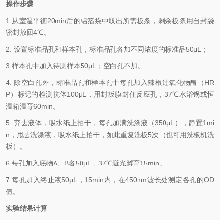
操作步骤
1.从室温平衡
20min
后的铝箔袋中取出所需板条，剩余板条用自封袋
密封放回
4℃
。
2.
设置标准品孔和样本孔，标准品孔各加不同浓度的标准品
50μL
；
3.样本孔中加入待测样本5
0μL
；空白孔不加。
4.
除空白孔外，标准品孔和样本孔中每孔加入辣根过氧化物酶（
HR
P
）标记的检测抗体
100μL
，用封板膜封住反应孔，
37℃
水浴锅或恒
温箱温育
60min
。
5.
弃去液体，吸水纸上拍干，每孔加满洗涤液（
350
μL
），静置
1mi
n
，甩去洗涤液，吸水纸上拍干，如此重复洗板
5
次（也可用洗板机洗
板）。
6.每孔加入底物
A
、
B
各
50μL
，
37℃
避光孵育
15min
。
7.每孔加入终止液
50μL
，
15min
内，在
450nm
波长处测定各孔的
OD
值。
实验结果计算