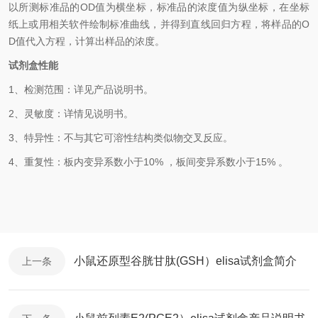
以所测标准品的
OD值为横坐标，标准品的浓度值为纵坐标，在坐标
纸上或用相关软件绘制标准曲线，并得到直线回归方程，将样品的
O
D
值代入方程，计算出样品的浓度。
试剂盒性能
1、检测范围：详见产品说明书。
2、灵敏度：
详情见说明书
。
3、特异性：不与其它可溶性结构类似物交叉反应。
4、重复性：板内变异系数小于10% ，板间变异系数小于15% 。
小鼠还原型谷胱甘肽(GSH）elisa试剂盒简介
上一条