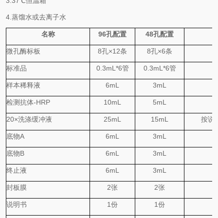
3.
37℃
恒温箱
4.蒸馏水或去离子水
名称
96
孔配置
48
孔配置
微孔酶标板
8
孔
×
12
条
8
孔
×
6
条
标准品
0.
3
mL*6
管
0.
3
mL*6
管
样本稀释液
6mL
3mL
检测抗体
-HRP
10mL
5mL
20×
洗涤缓冲液
25mL
15mL
按说
底物
A
6mL
3mL
底物
B
6mL
3mL
终止液
6mL
3mL
封板膜
2
张
2
张
说明书
1
份
1
份