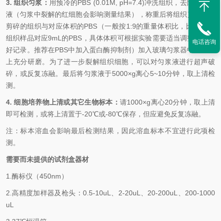
3. 组织匀浆：
用预冷的
PBS (0.01M, pH=7.4)冲洗组织，去除残留血
液（匀浆中裂解的红细胞会影响测量结果），称重后将组织剪碎。将
剪碎的组织与对应体积的PBS（一般按1:9的重量体积比，比如1g的
组织样品对应9mL的PBS，具体体积可根据实验需要适当调整，并做
电话咨询
好记录。推荐在PBS中加入蛋白酶抑制剂）加入玻璃匀浆器中，于冰
上充分研磨。为了进一步裂解组织细胞，可以对匀浆液进行超声破
碎，或反复冻融。最后将匀浆液于5000×g离心5~10分钟，取上清检
测。
4. 细胞培养物上清或其它生物标本：
请
1000×g离心20分钟，取上清
即可检测，或将上清置于-20℃或-80℃保存，但应避免反复冻融。
注：标本溶血会影响最后检测结果，因此溶血标本不宜进行此项检
测。
需要而未提供的试剂盒器材
1.酶标仪（
450nm
）
2.高精度加样器及枪头：
0.5-10uL
、
2-20uL
、
20-200uL
、
200-1000
uL