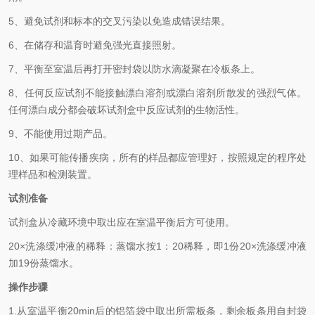
5、避免试剂和标本的交叉污染以免造成错误结果。
6、在储存和温育时避免强光直接照射。
7、平衡至室温后再打开密封袋以防水滴凝聚在冷板条上。
8、任何反应试剂不能接触漂白溶剂或漂白溶剂所散发的强烈气体。
任何漂白成分都会破坏试剂盒中反应试剂的生物活性。
9、不能使用过期产品。
10、如果可能传播疾病，所有的样品都应管理好，按照规定的程序处
理样品和检测装置。
试剂准备
试剂盒从冷藏环境中取出应在室温平衡后方可使用。
2
0×
洗涤缓冲液的稀释：蒸馏水按
1
：
20
稀释，即
1
份
20×
洗涤缓冲液
加
19
份蒸馏水。
操作步骤
1.从室温平衡
20min
后的铝箔袋中取出所需板条，剩余板条用自封袋