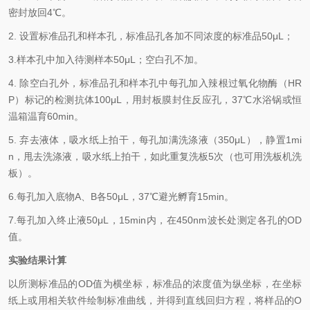
密封放回
4℃
。
2.
设置标准品孔和样本孔，标准品孔各加不同浓度的标准品
50μL
；
3.样本孔中加入待测样本5
0μL
；空白孔不加。
4.
除空白孔外，标准品孔和样本孔中每孔加入辣根过氧化物酶（
HR
P
）标记的检测抗体
100μL
，用封板膜封住反应孔，
37℃
水浴锅或恒
温箱温育
60min
。
5.
弃去液体，吸水纸上拍干，每孔加满洗涤液（
350
μL
），静置
1mi
n
，甩去洗涤液，吸水纸上拍干，如此重复洗板
5
次（也可用洗板机洗
板）。
6.每孔加入底物
A
、
B
各
50μL
，
37℃
避光孵育
15min
。
7.每孔加入终止液
50μL
，
15min
内，在
450nm
波长处测定各孔的
OD
值。
实验结果计算
以所测标准品的
OD值为横坐标，标准品的浓度值为纵坐标，在坐标
纸上或用相关软件绘制标准曲线，并得到直线回归方程，将样品的
O