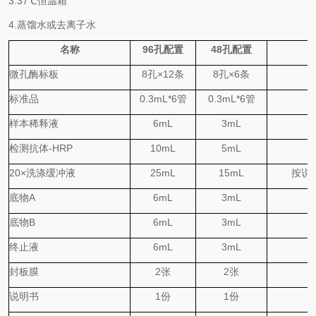
3.
37℃
恒温箱
4.蒸馏水或去离子水
名称
96
孔配置
48
孔配置
微孔酶标板
8
孔
×
12
条
8
孔
×
6
条
标准品
0.
3
mL*6
管
0.
3
mL*6
管
样本稀释液
6mL
3mL
检测抗体
-HRP
10mL
5mL
20×
洗涤缓冲液
25mL
15mL
按说
底物
A
6mL
3mL
底物
B
6mL
3mL
终止液
6mL
3mL
封板膜
2
张
2
张
说明书
1
份
1
份