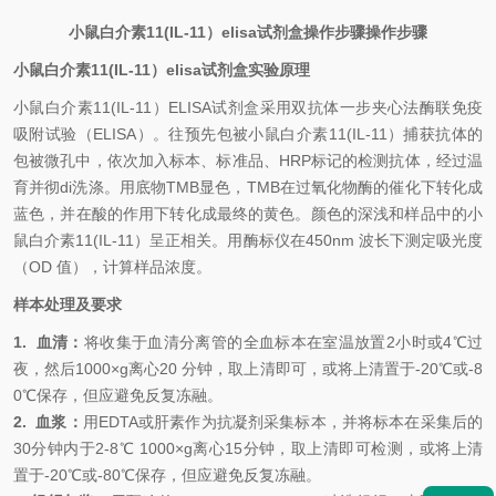
小鼠白介素11(IL-11）elisa试剂盒操作步骤操作步骤
小鼠白介素11(IL-11）elisa试剂盒实验原理
小鼠白介素11(IL-11）
ELISA试剂盒采用双抗体一步夹心法酶联免疫
吸附试验（ELISA）。往预先包被小鼠白介素11(IL-11）捕获抗体的
包被微孔中，依次加入标本、标准品、HRP标记的检测抗体，经过温
育并彻di洗涤。用底物TMB显色，TMB在过氧化物酶的催化下转化成
蓝色，并在酸的作用下转化成最终的黄色。颜色的深浅和样品中的小
鼠白介素11(IL-11）呈正相关。用酶标仪在450nm 波长下测定吸光度
（OD 值），计算样品浓度。
样本处理及要求
1.
血清：
将收集于血清分离管的全血标本在室温放置
2小时或4℃过
夜，然后1000×g离心20 分钟，取上清即可，或将上清置于-20℃或-8
0℃保存，但应避免反复冻融。
2.
血浆：
用
EDTA或肝素作为抗凝剂采集标本，并将标本在采集后的
30分钟内于2-8℃ 1000×g离心15分钟，取上清即可检测，或将上清
置于-20℃或-80℃保存，但应避免反复冻融。