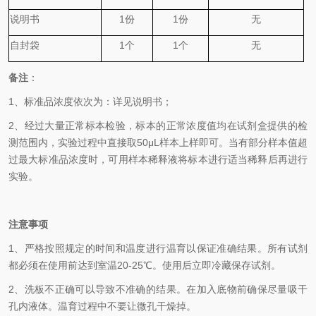
说明书
1
份
1
份
无
自封袋
1
个
1
个
无
备
注
：
1、
标准品浓度依次为
：
详见说明书；
2、
经过大量正常标本检验，标本的正常浓度值均在试剂盒提供的检
测范围内，实验过程中直接取
50
μL
样本上样即可。当有部分样本值超
过最大标准品浓度时，可用样本稀释液将标本进行适当稀释后再进行
实验。
注意事项
1、
严格按照规定的时间和温度进行温育以保证准确结果。所有试剂
都必须在使用前达到室温
20-25℃
。使用后立即冷藏保存试剂。
2、
洗板不正确可以导致不准确的结果。在加入底物前确保尽量吸干
孔内液体。温育过程中不要让微孔干燥掉。