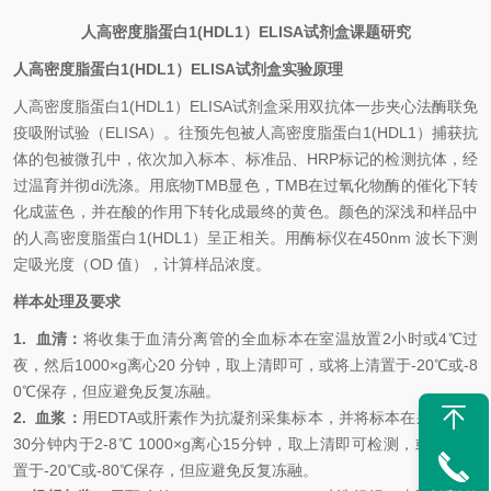
人高密度脂蛋白
1(HDL1）
ELISA试剂盒课题研究
人高密度脂蛋白
1(HDL1）
ELISA试剂盒
实验原理
人高密度脂蛋白
1(HDL1）
ELISA试剂盒
采用双抗体一步夹心法酶联免
疫吸附试验（
ELISA）。往预先包被
人高密度脂蛋白
1(HDL1）
捕获抗
体的包被微孔中，依次加入标本、标准品、
HRP标记的检测抗体，经
过温育并彻
di
洗涤。用底物
TMB显色，TMB在过氧化物酶的催化下转
化成蓝色，并在酸的作用下转化成最终的黄色。颜色的深浅和样品中
的
人高密度脂蛋白
1(HDL1）
呈正相关。用酶标仪在
450nm 波长下测
定吸光度（OD 值），计算样品浓度。
样本处理及要求
1.
血清：
将收集于血清分离管的全血标本在室温放置
2小时或4℃过
夜，然后1000×g离心20 分钟，取上清即可，或将上清置于-20℃或-8
0℃保存，但应避免反复冻融。
2.
血浆：
用
EDTA或肝素作为抗凝剂采集标本，并将标本在采集后的
30分钟内于2-8℃ 1000×g离心15分钟，取上清即可检测，或将上清
置于-20℃或-80℃保存，但应避免反复冻融。