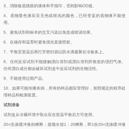
3、
消除板底残留的液体和手指印，否则影响
OD
值。
4、
底物显色液应呈无色或很浅的颜色，已经变蓝的底物液不能使
用。
5、
避免试剂和标本的交叉污染以免造成错误结果。
6、
在储存和温育时避免强光直接照射。
7、
平衡至室温后再打开密封袋以防水滴凝聚在冷板条上。
8、
任何反应试剂不能接触漂白溶剂或漂白溶剂所散发的强烈气体。
任何漂白成分都会破坏试剂盒中反应试剂的生物活性。
9、
不能使用过期产品。
10、
如果可能传播疾病，所有的样品都应管理好，按照规定的程序处
理样品和检测装置。
试剂准备
试剂盒从冷藏环境中取出应在室温平衡后方可使用。
2
0×
洗涤缓冲液的稀释：蒸馏水按
1
：
20
稀释，即
1
份
20×
洗涤缓冲液