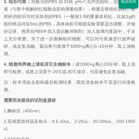
3. 组织匀浆：
用预冷的
PBS (0.01M, pH=7.4)冲洗组织，去除残留血
电话咨询
液（匀浆中裂解的红细胞会影响测量结果），称重后将组织剪碎。将
剪碎的组织与对应体积的PBS（一般按1:9的重量体积比，比如1g的
组织样品对应9mL的PBS，具体体积可根据实验需要适当调整，并做
好记录。推荐在PBS中加入蛋白酶抑制剂）加入玻璃匀浆器中，于冰
上充分研磨。为了进一步裂解组织细胞，可以对匀浆液进行超声破
碎，或反复冻融。最后将匀浆液于5000×g离心5~10分钟，取上清检
测。
4. 细胞培养物上清或其它生物标本：
请
1000×g离心20分钟，取上清
即可检测，或将上清置于-20℃或-80℃保存，但应避免反复冻融。
注：标本溶血会影响最后检测结果，因此溶血标本不宜进行此项检
测。
需要而未提供的试剂盒器材
1.
酶标仪（
450nm
）
2.
高精度加样器及枪头：
0.5-10uL
、
2-20uL
、
20-200uL
、
200-1000
uL