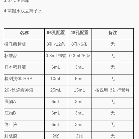
3.
37℃
恒温箱
4.
蒸馏水或去离子水
名称
96
孔配置
48
孔配置
备注
微孔酶标板
8
孔
×
12
条
8
孔
×
6
条
无
标准品
0.
3
mL*6
管
0.
3
mL*6
管
无
样本稀释液
6mL
3mL
无
检测抗体
-HRP
10mL
5mL
无
20×
洗涤缓冲液
25mL
15mL
按说明书进行稀释
底物
A
6mL
3mL
无
底物
B
6mL
3mL
无
终止液
6mL
3mL
无
封板膜
2
张
2
张
无