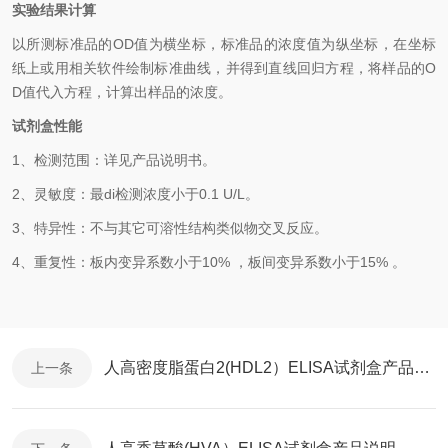
实验结果计算
以
所测标准品的
OD值
为横坐标，
标准品的浓度
值为纵坐标，在坐标
纸上
或用相关软件绘制
标准曲线
，并得到
直线回归方程
，
将样品的
O
D
值代入方程，计算出样品
的
浓度
。
试剂盒性能
1、检测范围：
详见产品说明书
。
2、
灵敏度：最
di
检测浓度小于
0.1
U/L
。
3、
特异性：不与其它可溶性结构类似物交叉反应。
4、
重复性：板内变异系数小于
10
%
，
板间变异系数小于
1
5
% 。
人高密度脂蛋白2(HDL2）ELISA试剂盒产品说明
上一条