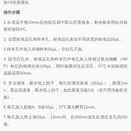
加
19
份蒸馏水。
操作步骤
1.
从室温平衡
20min
后的铝箔袋中取出所需板条，剩余板条用自封袋
密封放回
4℃
。
2.
设置标准品孔和样本孔，标准品孔各加不同浓度的标准品
50μL
；
3.
样本孔
中
加
入
待测样本
5
0μL
；空白孔不加。
4.
除空白孔外，标准品孔和样本孔中每孔加入辣根过氧化物酶（
HR
P
）标记的检测抗体
100μL
，用封板膜封住反应孔，
37℃
水浴锅或恒
温箱温育
60min
。
5.
弃去液体，吸水纸上拍干，每孔加满洗涤液
（
350
μL
）
，静置
1mi
n
，甩去洗涤液，吸水纸上拍干，如此重复洗板
5
次（也可用洗板机洗
板）。
6.
每孔加入底物
A
、
B
各
50μL
，
37℃
避光孵育
15min
。
7.
每孔加入终止液
50μL
，
15min
内，在
450nm
波长处测定各孔的
OD
值。