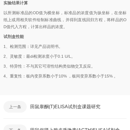
实验结果计算
以
所测标准品的
OD值
为横坐标，
标准品的浓度
值为纵坐标，在坐标
纸上
或用相关软件绘制
标准曲线
，并得到
直线回归方程
，
将样品的
O
D
值代入方程，计算出样品
的
浓度
。
试剂盒性能
1、检测范围：
详见产品说明书
。
2、
灵敏度：最
di
检测浓度小于
0.1
U/L
。
3、
特异性：不与其它可溶性结构类似物交叉反应。
4、
重复性：板内变异系数小于
10
%
，
板间变异系数小于
1
5
% 。
田鼠睾酮(T)ELISA试剂盒课题研究
上一条