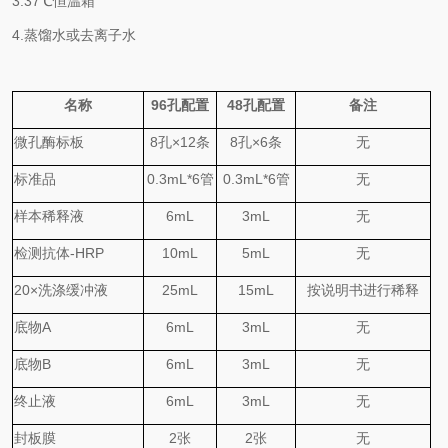
3.
37℃
恒温箱
4.
蒸馏水或去离子水
名称
96
孔配置
48
孔配置
备注
微孔酶标板
8
孔
×
12
条
8
孔
×
6
条
无
标准品
0.
3
mL*6
管
0.
3
mL*6
管
无
样本稀释液
6mL
3mL
无
检测抗体
-HRP
10mL
5mL
无
20×
洗涤缓冲液
25mL
15mL
按说明书进行稀释
底物
A
6mL
3mL
无
底物
B
6mL
3mL
无
终止液
6mL
3mL
无
封板膜
2
张
2
张
无