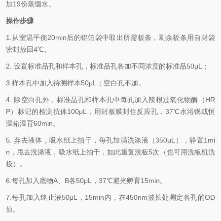
加
19
份蒸馏水。
操作步骤
1.
从室温平衡
20min
后的铝箔袋中取出所需板条，剩余板条用自封袋
密封放回
4℃
。
2.
设置标准品孔和样本孔，标准品孔各加不同浓度的标准品
50μL
；
3.
样本孔
中
加
入
待测样本
5
0μL
；空白孔不加。
4.
除空白孔外，标准品孔和样本孔中每孔加入辣根过氧化物酶（
HR
P
）标记的检测抗体
100μL
，用封板膜封住反应孔，
37℃
水浴锅或恒
温箱温育
60min
。
5.
弃去液体，吸水纸上拍干，每孔加满洗涤液
（
350
μL
）
，静置
1mi
n
，甩去洗涤液，吸水纸上拍干，如此重复洗板
5
次（也可用洗板机洗
板）。
6.
每孔加入底物
A
、
B
各
50μL
，
37℃
避光孵育
15min
。
7.
每孔加入终止液
50μL
，
15min
内，在
450nm
波长处测定各孔的
OD
值。