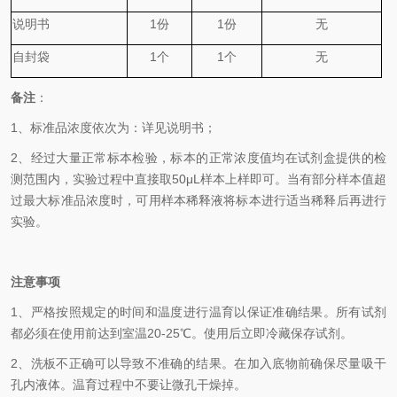
说明书
1
份
1
份
无
自封袋
1
个
1
个
无
备
注
：
1、
标准品浓度依次为
：
详见说明书；
2、
经过大量正常标本检验，标本的正常浓度值均在试剂盒提供的检
测范围内，实验过程中直接取
50
μL
样本上样即可。当有部分样本值超
过最大标准品浓度时，可用样本稀释液将标本进行适当稀释后再进行
实验。
注意事项
1、
严格按照规定的时间和温度进行温育以保证准确结果。所有试剂
都必须在使用前达到室温
20-25℃
。使用后立即冷藏保存试剂。
2、
洗板不正确可以导致不准确的结果。在加入底物前确保尽量吸干
孔内液体。温育过程中不要让微孔干燥掉。