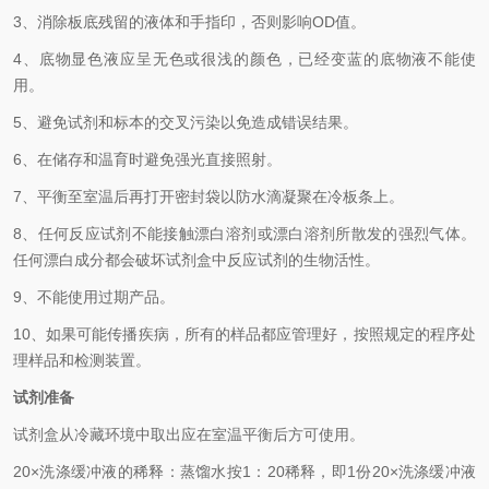
3、
消除板底残留的液体和手指印，否则影响
OD
值。
4、
底物显色液应呈无色或很浅的颜色，已经变蓝的底物液不能使
用。
5、
避免试剂和标本的交叉污染以免造成错误结果。
6、
在储存和温育时避免强光直接照射。
7、
平衡至室温后再打开密封袋以防水滴凝聚在冷板条上。
8、
任何反应试剂不能接触漂白溶剂或漂白溶剂所散发的强烈气体。
任何漂白成分都会破坏试剂盒中反应试剂的生物活性。
9、
不能使用过期产品。
10、
如果可能传播疾病，所有的样品都应管理好，按照规定的程序处
理样品和检测装置。
试剂准备
试剂盒从冷藏环境中取出应在室温平衡后方可使用。
2
0×
洗涤缓冲液的稀释：蒸馏水按
1
：
20
稀释，即
1
份
20×
洗涤缓冲液