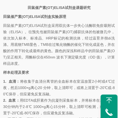
田鼠催产素
(OT)
ELISA试剂盒课题研究
田鼠催产素
(OT)
ELISA试剂盒
实验原理
田鼠催产素
(OT)
ELISA试剂盒
采用双抗体一步夹心法酶联免疫吸附试
验（
ELISA）。往预先包被
田鼠催产素
(OT)
捕获抗体的包被微孔中，
依次加入标本、标准品、
HRP标记的检测抗体，经过温育并彻
di
洗
涤。用底物
TMB显色，TMB在过氧化物酶的催化下转化成蓝色，并在
酸的作用下转化成最终的黄色。颜色的深浅和样品中的
田鼠催产素
(O
T)
呈正相关。用酶标仪在
450nm 波长下测定吸光度（OD 值），计算
样品浓度。
样本处理及要求
1.
血清：
将收集于血清分离管的全血标本在室温放置
2小时或4℃过
夜，然后1000×g离心20 分钟，取上清即可，或将上清置于-20℃或-8
0℃保存，但应避免反复冻融。
2.
血浆：
用
EDTA或肝素作为抗凝剂采集标本，并将标本在采集后的
30分钟内于2-8℃ 1000×g离心15分钟，取上清即可检测，或将上清
置于-20℃或-80℃保存，但应避免反复冻融。