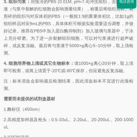
3. 组织匀浆：
用预冷的
PBS (0.01M, pH=7.4)冲洗组织，去除残留血
电话咨询
液（匀浆中裂解的红细胞会影响测量结果），称重后将组织剪碎。将
剪碎的组织与对应体积的PBS（一般按1:9的重量体积比，比如1g的
组织样品对应9mL的PBS，具体体积可根据实验需要适当调整，并做
好记录。推荐在PBS中加入蛋白酶抑制剂）加入玻璃匀浆器中，于冰
上充分研磨。为了进一步裂解组织细胞，可以对匀浆液进行超声破
碎，或反复冻融。最后将匀浆液于5000×g离心5~10分钟，取上清检
测。
4. 细胞培养物上清或其它生物标本：
请
1000×g离心20分钟，取上清
即可检测，或将上清置于-20℃或-80℃保存，但应避免反复冻融。
注：标本溶血会影响最后检测结果，因此溶血标本不宜进行此项检
测。
需要而未提供的试剂盒器材
1.
酶标仪（
450nm
）
2.
高精度加样器及枪头：
0.5-10uL
、
2-20uL
、
20-200uL
、
200-1000
uL