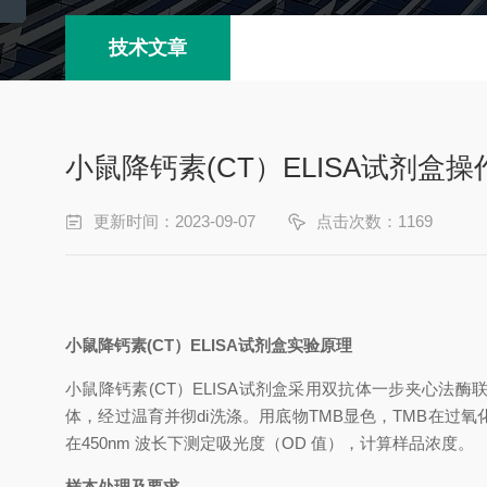
技术文章
小鼠降钙素(CT）ELISA试剂盒
更新时间：2023-09-07
点击次数：1169
小鼠降钙素
(CT）
ELISA试剂盒
实验原理
小鼠降钙素
(CT）
ELISA试剂盒
采用双抗体一步夹心法酶
体，经过温育并彻
di
洗涤。用底物
TMB显色，TMB在过
在
450nm 波长下测定吸光度（OD 值），计算样品浓度。
样本处理及要求