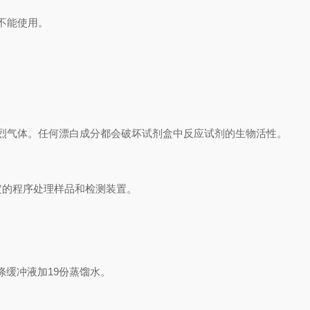
不能使用。
烈气体。任何漂白成分都会破坏试剂盒中反应试剂的生物活性。
定的程序处理样品和检测装置。
涤缓冲液加
19
份蒸馏水。