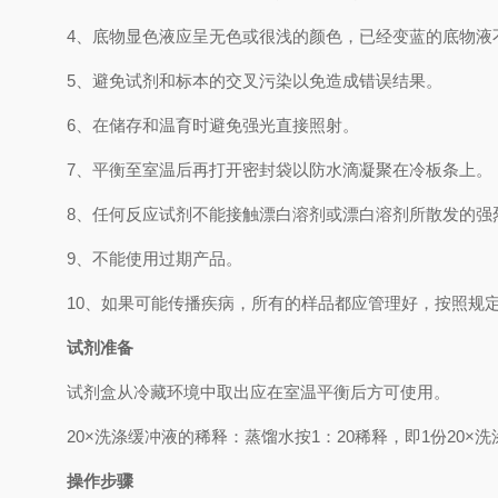
4、
底物显色液应呈无色或很浅的颜色，已经变蓝的底物液
5、
避免试剂和标本的交叉污染以免造成错误结果。
6、
在储存和温育时避免强光直接照射。
7、
平衡至室温后再打开密封袋以防水滴凝聚在冷板条上。
8、
任何反应试剂不能接触漂白溶剂或漂白溶剂所散发的强
9、
不能使用过期产品。
10、
如果可能传播疾病，所有的样品都应管理好，按照规
试剂准备
试剂盒从冷藏环境中取出应在室温平衡后方可使用。
2
0×
洗涤缓冲液的稀释：蒸馏水按
1
：
20
稀释，即
1
份
20×
洗
操作步骤