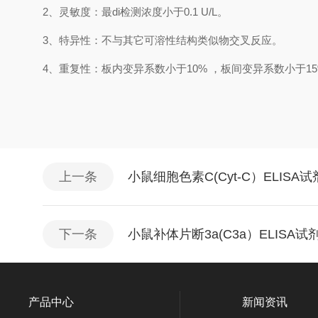
2、
灵敏度：最
di
检测浓度小于
0.1
U/L
。
3、
特异性：不与其它可溶性结构类似物交叉反应。
4、
重复性：板内变异系数小于
10
%
，
板间变异系数小于
1
5
上一条
小鼠细胞色素C(Cyt-C）ELIS
下一条
小鼠补体片断3a(C3a）ELISA
产品中心
新闻资讯