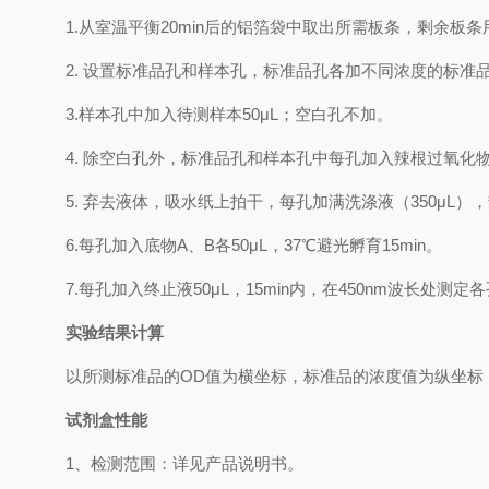
1.
从室温平衡
20min
后的铝箔袋中取出所需板条，剩余板条
2.
设置标准品孔和样本孔，标准品孔各加不同浓度的标准
3.
样本孔
中
加
入
待测样本
5
0μL
；空白孔不加。
4.
除空白孔外，标准品孔和样本孔中每孔加入辣根过氧化
5.
弃去液体，吸水纸上拍干，每孔加满洗涤液
（
350
μL
）
，
6.
每孔加入底物
A
、
B
各
50μL
，
37℃
避光孵育
15min
。
7.
每孔加入终止液
50μL
，
15min
内，在
450nm
波长处测定各
实验结果计算
以
所测标准品的
OD值
为横坐标，
标准品的浓度
值为纵坐标
试剂盒性能
1、检测范围：
详见产品说明书
。