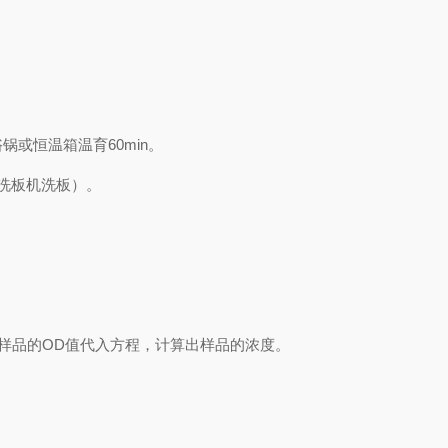
浴锅或恒温箱温育
60min
。
洗板机洗板）。
样品的
OD
值代入方程，计算出样品
的
浓度
。