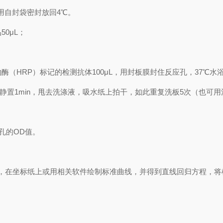
用自封袋密封放回
4℃
。
品
50μL
；
物酶（
HRP
）标记的检测抗体
100μL
，用封板膜封住反应孔，
37℃
水
静置
1min
，甩去洗涤液，吸水纸上拍干，如此重复洗板
5
次（也可用
孔的
OD
值。
，在坐标纸上
或用相关软件绘制
标准曲线
，并得到
直线回归方程
，
将