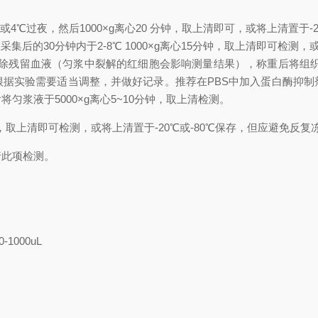
时或4℃过夜，然后1000×g离心20 分钟，取上清即可，或将上清置于-
集后的30分钟内于2-8℃ 1000×g离心15分钟，取上清即可检测，
)冲洗组织，去除残留血液（匀浆中裂解的红细胞会影响测量结果），称重后
积可根据实验需要适当调整，并做好记录。推荐在PBS中加入蛋白酶抑
浆液于5000×g离心5~10分钟，取上清检测。
分钟，取上清即可检测，或将上清置于-20℃或-80℃保存，但应避免反复
行此项检测。
0-1000uL