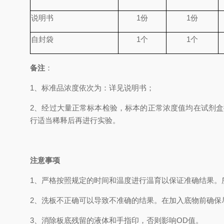
说明书
1
份
1
份
自封袋
1
个
1
个
备
注
：
1、
标准品浓度依次为
：
详见说明书；
2、
经过大量正常标本检验，标本的正常浓度值均在试剂盒
行适当稀释后再进行实验。
注意事项
1、
严格按照规定的时间和温度进行温育以保证准确结果。
2、
洗板不正确可以导致不准确的结果。在加入底物前确保
3、
消除板底残留的液体和手指印，否则影响
OD
值。