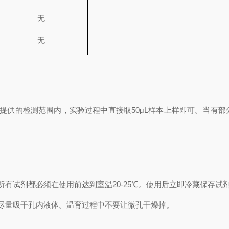
无
无
提供的检测范围内，实验过程中直接取
50
μL
样本上样即可。当有部
所有试剂都必须在使用前达到室温
20-25℃
。使用后立即冷藏保存试
尽量吸干孔内液体。温育过程中不要让微孔干燥掉。