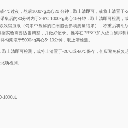
时或4℃过夜，然后1000×g离心20 分钟，取上清即可，或将上清置于-
集后的30分钟内于2-8℃ 1000×g离心15分钟，取上清即可检测，
)冲洗组织，去除残留血液（匀浆中裂解的红细胞会影响测量结果），称重后
积可根据实验需要适当调整，并做好记录。推荐在PBS中加入蛋白酶抑
浆液于5000×g离心5~10分钟，取上清检测。
分钟，取上清即可检测，或将上清置于-20℃或-80℃保存，但应避免反复
行此项检测。
0-1000uL