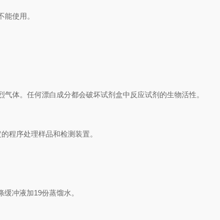
不能使用。
烈气体。任何漂白成分都会破坏试剂盒中反应试剂的生物活性。
定的程序处理样品和检测装置。
涤缓冲液加
19
份蒸馏水。