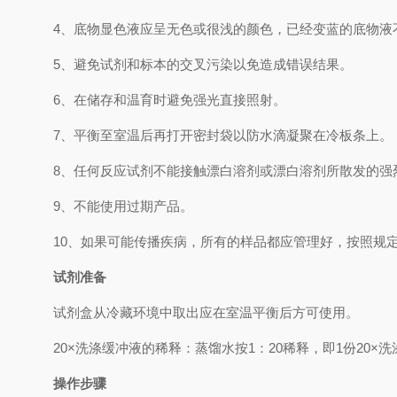
4、
底物显色液应呈无色或很浅的颜色，已经变蓝的底物液
5、
避免试剂和标本的交叉污染以免造成错误结果。
6、
在储存和温育时避免强光直接照射。
7、
平衡至室温后再打开密封袋以防水滴凝聚在冷板条上。
8、
任何反应试剂不能接触漂白溶剂或漂白溶剂所散发的强
9、
不能使用过期产品。
10、
如果可能传播疾病，所有的样品都应管理好，按照规
试剂准备
试剂盒从冷藏环境中取出应在室温平衡后方可使用。
2
0×
洗涤缓冲液的稀释：蒸馏水按
1
：
20
稀释，即
1
份
20×
洗
操作步骤