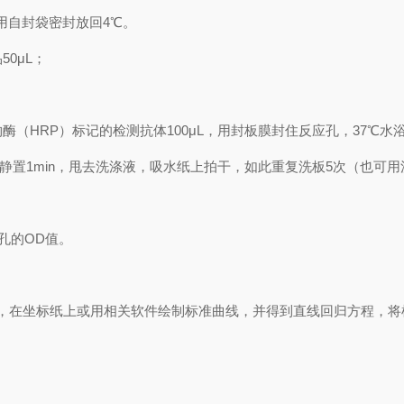
用自封袋密封放回
4℃
。
品
50μL
；
物酶（
HRP
）标记的检测抗体
100μL
，用封板膜封住反应孔，
37℃
水
静置
1min
，甩去洗涤液，吸水纸上拍干，如此重复洗板
5
次（也可用
孔的
OD
值。
，在坐标纸上
或用相关软件绘制
标准曲线
，并得到
直线回归方程
，
将