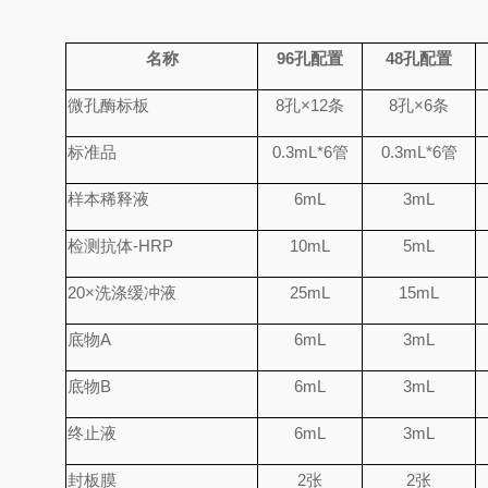
名称
96
孔配置
48
孔配置
微孔酶标板
8
孔
×
12
条
8
孔
×
6
条
标准品
0.
3
mL*6
管
0.
3
mL*6
管
样本稀释液
6mL
3mL
检测抗体
-HRP
10mL
5mL
20×
洗涤缓冲液
25mL
15mL
底物
A
6mL
3mL
底物
B
6mL
3mL
终止液
6mL
3mL
封板膜
2
张
2
张