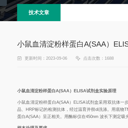
技术文章
小鼠血清淀粉样蛋白A(SAA）EL
更新时间：2023-09-06
点击次数：1688
小鼠血清淀粉样蛋白
A(SAA）
ELISA试剂盒
实验原理
小鼠血清淀粉样蛋白
A(SAA）
ELISA试剂盒
采用双抗体一
品、
HRP标记的检测抗体，经过温育并彻
di
洗涤。用底物
蛋白
A(SAA）
呈正相关。用酶标仪在
450nm 波长下测定
样本处理及要求