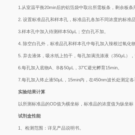
1.
从室温平衡
20min
后的铝箔袋中取出所需板条，剩余板条
2.
设置标准品孔和样本孔，标准品孔各加不同浓度的标准
3.
样本孔
中
加
入
待测样本
5
0μL
；空白孔不加。
4.
除空白孔外，标准品孔和样本孔中每孔加入辣根过氧化
5.
弃去液体，吸水纸上拍干，每孔加满洗涤液
（
350
μL
）
，
6.
每孔加入底物
A
、
B
各
50μL
，
37℃
避光孵育
15min
。
7.
每孔加入终止液
50μL
，
15min
内，在
450nm
波长处测定各
实验结果计算
以
所测标准品的
OD值
为横坐标，
标准品的浓度
值为纵坐标
试剂盒性能
1、检测范围：
详见产品说明书
。