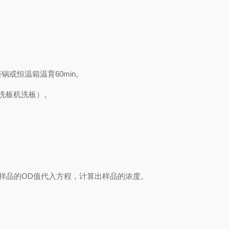
浴锅或恒温箱温育
60min
。
洗板机洗板）。
样品的
OD
值代入方程，计算出样品
的
浓度
。