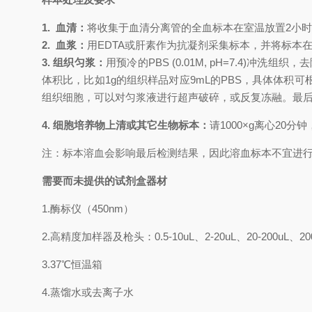
1.
血清：
将收集于血清分离管的全血标本在室温放置
2小
2.
血浆：
用
EDTA或肝素作为抗凝剂采集标本，并将标本在采
3. 组织匀浆：
用预冷的
PBS (0.01M, pH=7.4
体积比，比如1g的组织样品对应9mL的PBS，具体体
组织细胞，可以对匀浆液进行超声破碎，或反复冻融。最后将匀
4. 细胞培养物上清或其它生物标本：
请
1000×g离心20
注：标本溶血会影响最后检测结果，因此溶血标本不宜进
需要而未提供的试剂盒器材
1.
酶标仪（
450nm
）
2.
高精度加样器及枪头：
0.5-10uL
、
2-20uL
、
20-200uL
、
20
3.
37℃
恒温箱
4.
蒸馏水或去离子水