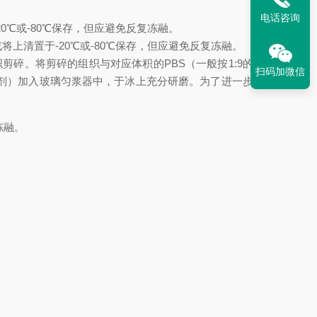
电话咨询
20℃或-80℃保存，但应避免反复冻融。
或将上清置于-20℃或-80℃保存，但应避免反复冻融。
将组织剪碎。将剪碎的组织与对应体积的PBS（一般按1:9的重量
扫码加微信
制剂）加入玻璃匀浆器中，于冰上充分研磨。为了进一步裂解
冻融。