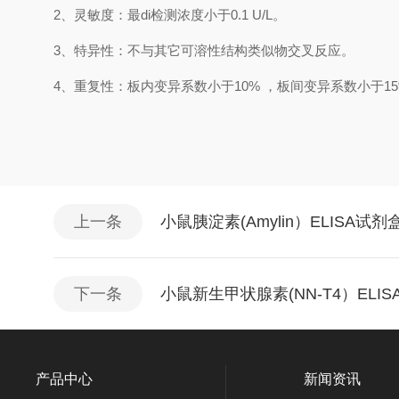
2、
灵敏度：最
di
检测浓度小于
0.1
U/L
。
3、
特异性：不与其它可溶性结构类似物交叉反应。
4、
重复性：板内变异系数小于
10
%
，
板间变异系数小于
1
5
上一条
小鼠胰淀素(Amylin）ELISA试
下一条
小鼠新生甲状腺素(NN-T4）ELI
产品中心
新闻资讯