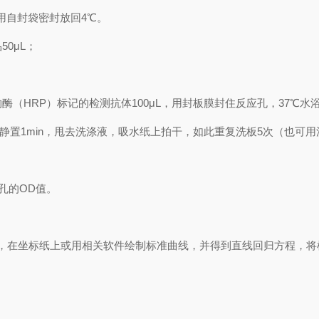
用自封袋密封放回
4℃
。
品
50μL
；
物酶（
HRP
）标记的检测抗体
100μL
，用封板膜封住反应孔，
37℃
水
静置
1min
，甩去洗涤液，吸水纸上拍干，如此重复洗板
5
次（也可用
孔的
OD
值。
，在坐标纸上
或用相关软件绘制
标准曲线
，并得到
直线回归方程
，
将