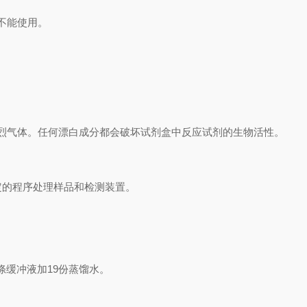
不能使用。
烈气体。任何漂白成分都会破坏试剂盒中反应试剂的生物活性。
定的程序处理样品和检测装置。
涤缓冲液加
19
份蒸馏水。