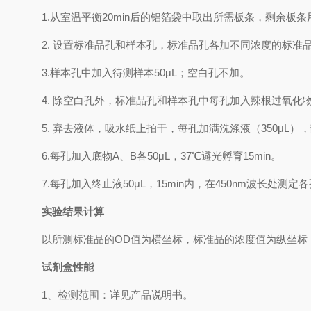
1.
从室温平衡
20min
后的铝箔袋中取出所需板条，剩余板条
2.
设置标准品孔和样本孔，标准品孔各加不同浓度的标准
3.
样本孔
中
加
入
待测样本
5
0μL
；空白孔不加。
4.
除空白孔外，标准品孔和样本孔中每孔加入辣根过氧化
5.
弃去液体，吸水纸上拍干，每孔加满洗涤液
（
350
μL
）
，
6.
每孔加入底物
A
、
B
各
50μL
，
37℃
避光孵育
15min
。
7.
每孔加入终止液
50μL
，
15min
内，在
450nm
波长处测定各
实验结果计算
以
所测标准品的
OD值
为横坐标，
标准品的浓度
值为纵坐标
试剂盒性能
1、检测范围：
详见产品说明书
。