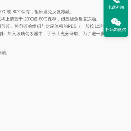
电话咨询
20℃或-80℃保存，但应避免反复冻融。
或将上清置于-20℃或-80℃保存，但应避免反复冻融。
将组织剪碎。将剪碎的组织与对应体积的PBS（一般按1:9的重量
扫码加微信
制剂）加入玻璃匀浆器中，于冰上充分研磨。为了进一步裂解
冻融。