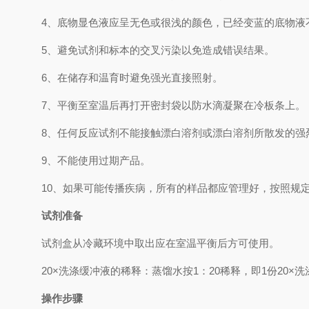
4、
底物显色液应呈无色或很浅的颜色，已经变蓝的底物液
5、
避免试剂和标本的交叉污染以免造成错误结果。
6、
在储存和温育时避免强光直接照射。
7、
平衡至室温后再打开密封袋以防水滴凝聚在冷板条上。
8、
任何反应试剂不能接触漂白溶剂或漂白溶剂所散发的强
9、
不能使用过期产品。
10、
如果可能传播疾病，所有的样品都应管理好，按照规
试剂准备
试剂盒从冷藏环境中取出应在室温平衡后方可使用。
2
0×
洗涤缓冲液的稀释：蒸馏水按
1
：
20
稀释，即
1
份
20×
洗
操作步骤