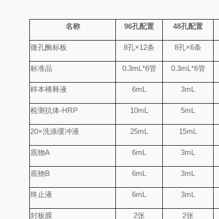
名称
96
孔配置
48
孔配置
微孔酶标板
8
孔
×
12
条
8
孔
×
6
条
标准品
0.
3
mL*6
管
0.
3
mL*6
管
样本稀释液
6mL
3mL
检测抗体
-HRP
10mL
5mL
20×
洗涤缓冲液
25mL
15mL
底物
A
6mL
3mL
底物
B
6mL
3mL
终止液
6mL
3mL
封板膜
2
张
2
张