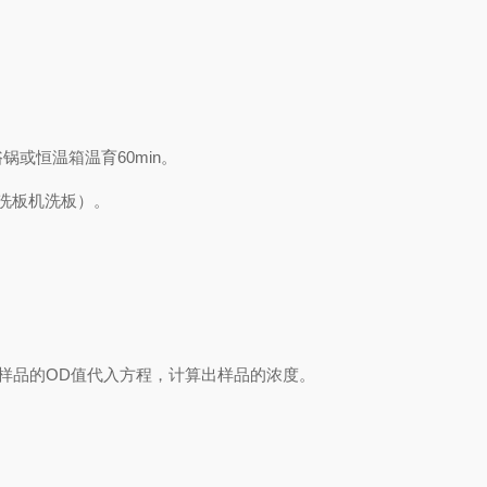
浴锅或恒温箱温育
60min
。
洗板机洗板）。
样品的
OD
值代入方程，计算出样品
的
浓度
。