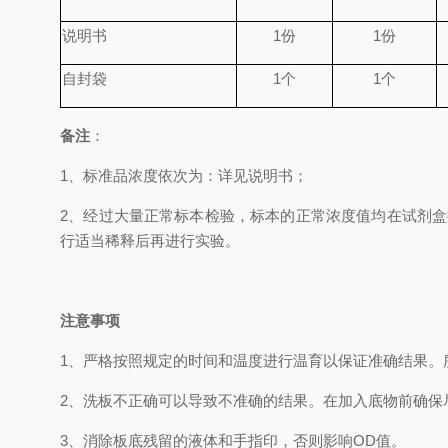
说明书
1
份
1
份
自封袋
1
个
1
个
备
注
：
1、
标准品浓度依次为
：
详见说明书；
2、
经过大量正常标本检验，标本的正常浓度值均在试剂盒
行适当稀释后再进行实验。
注意事项
1、
严格按照规定的时间和温度进行温育以保证准确结果。
2、
洗板不正确可以导致不准确的结果。在加入底物前确保
3、
消除板底残留的液体和手指印，否则影响
OD
值。