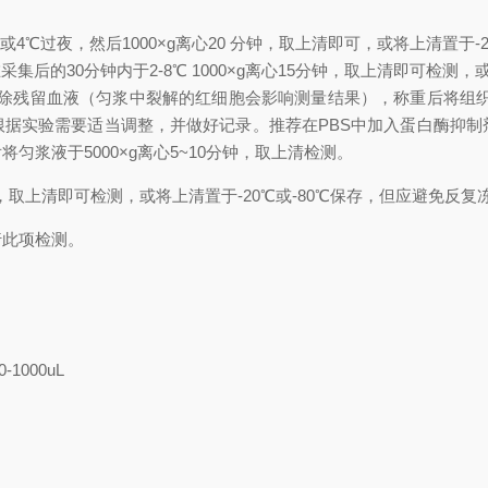
时或4℃过夜，然后1000×g离心20 分钟，取上清即可，或将上清置于-
集后的30分钟内于2-8℃ 1000×g离心15分钟，取上清即可检测，
)冲洗组织，去除残留血液（匀浆中裂解的红细胞会影响测量结果），称重后
积可根据实验需要适当调整，并做好记录。推荐在PBS中加入蛋白酶抑
浆液于5000×g离心5~10分钟，取上清检测。
分钟，取上清即可检测，或将上清置于-20℃或-80℃保存，但应避免反复
行此项检测。
0-1000uL