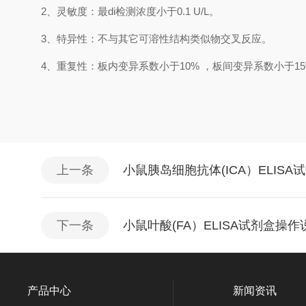
2、
灵敏度：最
di
检测浓度小于
0.1
U/L
。
3、
特异性：不与其它可溶性结构类似物交叉反应。
4、
重复性：板内变异系数小于
10
%
，
板间变异系数小于
1
5
上一条
小鼠胰岛细胞抗体(ICA）ELIS
下一条
小鼠叶酸(FA）ELISA试剂盒操作
产品中心
新闻资讯