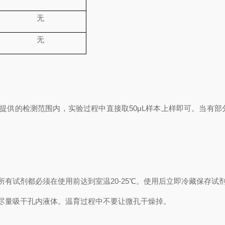
无
无
提供的检测范围内，实验过程中直接取
50
μL
样本上样即可。当有部
所有试剂都必须在使用前达到室温
20-25℃
。使用后立即冷藏保存试
尽量吸干孔内液体。温育过程中不要让微孔干燥掉。