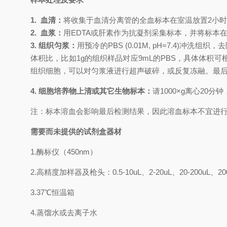
1.
血清：
将收集于血清分离管的全血标本在室温放置
2小
2.
血浆：
用
EDTA或肝素作为抗凝剂采集标本，并将标本在采
3. 组织匀浆：
用预冷的
PBS (0.01M, pH=7.4
体积比，比如1g的组织样品对应9mL的PBS，具体体
组织细胞，可以对匀浆液进行超声破碎，或反复冻融。最后将匀
4. 细胞培养物上清或其它生物标本：
请
1000×g离心20
注：标本溶血会影响最后检测结果，因此溶血标本不宜进
需要而未提供的试剂盒器材
1.
酶标仪（
450nm
）
2.
高精度加样器及枪头：
0.5-10uL
、
2-20uL
、
20-200uL
、
20
3.
37℃
恒温箱
4.
蒸馏水或去离子水