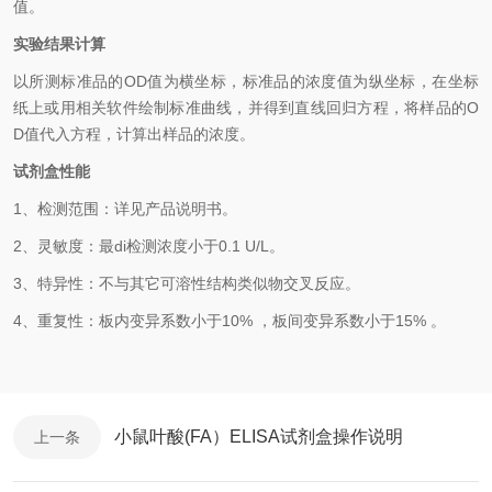
值。
实验结果计算
以
所测标准品的
OD值
为横坐标，
标准品的浓度
值为纵坐标，在坐标
纸上
或用相关软件绘制
标准曲线
，并得到
直线回归方程
，
将样品的
O
D
值代入方程，计算出样品
的
浓度
。
试剂盒性能
1、检测范围：
详见产品说明书
。
2、
灵敏度：最
di
检测浓度小于
0.1
U/L
。
3、
特异性：不与其它可溶性结构类似物交叉反应。
4、
重复性：板内变异系数小于
10
%
，
板间变异系数小于
1
5
% 。
小鼠叶酸(FA）ELISA试剂盒操作说明
上一条