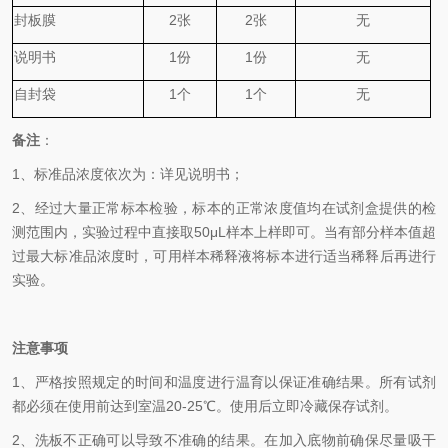
封板膜
2
张
2
张
无
说明书
1
份
1
份
无
自封袋
1
个
1
个
无
备
注
：
1、
标准品浓度依次为
：
详见说明书；
2、
经过大量正常标本检验，标本的正常浓度值均在试剂盒提供的检
测范围内，实验过程中直接取
50
μL
样本上样即可。当有部分样本值超
过最大标准品浓度时，可用样本稀释液将标本进行适当稀释后再进行
实验。
注意事项
1、
严格按照规定的时间和温度进行温育以保证准确结果。所有试剂
都必须在使用前达到室温
20-25℃
。使用后立即冷藏保存试剂。
2、
洗板不正确可以导致不准确的结果。在加入底物前确保尽量吸干