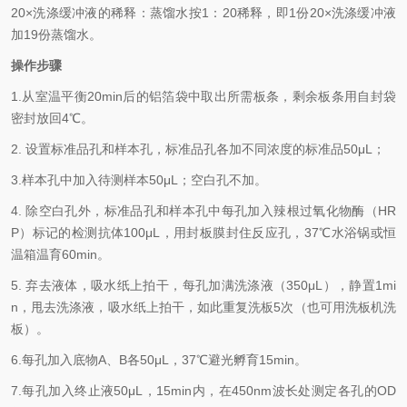
2
0×
洗涤缓冲液的稀释：蒸馏水按
1
：
20
稀释，即
1
份
20×
洗涤缓冲液
加
19
份蒸馏水。
操作步骤
1.
从室温平衡
20min
后的铝箔袋中取出所需板条，剩余板条用自封袋
密封放回
4℃
。
2.
设置标准品孔和样本孔，标准品孔各加不同浓度的标准品
50μL
；
3.
样本孔
中
加
入
待测样本
5
0μL
；空白孔不加。
4.
除空白孔外，标准品孔和样本孔中每孔加入辣根过氧化物酶（
HR
P
）标记的检测抗体
100μL
，用封板膜封住反应孔，
37℃
水浴锅或恒
温箱温育
60min
。
5.
弃去液体，吸水纸上拍干，每孔加满洗涤液
（
350
μL
）
，静置
1mi
n
，甩去洗涤液，吸水纸上拍干，如此重复洗板
5
次（也可用洗板机洗
板）。
6.
每孔加入底物
A
、
B
各
50μL
，
37℃
避光孵育
15min
。
7.
每孔加入终止液
50μL
，
15min
内，在
450nm
波长处测定各孔的
OD