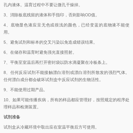
孔内液体。温育过程中不要让微孔干燥掉。
3、
消除板底残留的液体和手指印，否则影响
OD
值。
4、
底物显色液应呈无色或很浅的颜色，已经变蓝的底物液不能使
用。
5、
避免试剂和标本的交叉污染以免造成错误结果。
6、
在储存和温育时避免强光直接照射。
7、
平衡至室温后再打开密封袋以防水滴凝聚在冷板条上。
8、
任何反应试剂不能接触漂白溶剂或漂白溶剂所散发的强烈气体。
任何漂白成分都会破坏试剂盒中反应试剂的生物活性。
9、
不能使用过期产品。
10、
如果可能传播疾病，所有的样品都应管理好，按照规定的程序处
理样品和检测装置。
试剂准备
试剂盒从冷藏环境中取出应在室温平衡后方可使用。