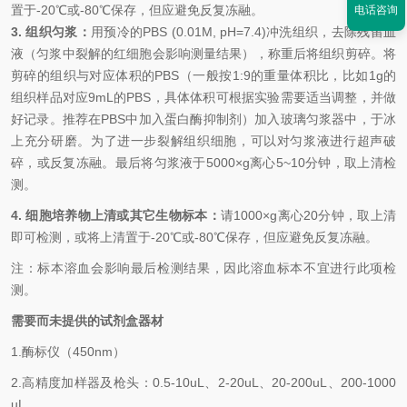
置于-20℃或-80℃保存，但应避免反复冻融。
电话咨询
3. 组织匀浆：
用预冷的
PBS (0.01M, pH=7.4)冲洗组织，去除残留血
液（匀浆中裂解的红细胞会影响测量结果），称重后将组织剪碎。将
剪碎的组织与对应体积的PBS（一般按1:9的重量体积比，比如1g的
组织样品对应9mL的PBS，具体体积可根据实验需要适当调整，并做
好记录。推荐在PBS中加入蛋白酶抑制剂）加入玻璃匀浆器中，于冰
上充分研磨。为了进一步裂解组织细胞，可以对匀浆液进行超声破
碎，或反复冻融。最后将匀浆液于5000×g离心5~10分钟，取上清检
测。
4. 细胞培养物上清或其它生物标本：
请
1000×g离心20分钟，取上清
即可检测，或将上清置于-20℃或-80℃保存，但应避免反复冻融。
注：标本溶血会影响最后检测结果，因此溶血标本不宜进行此项检
测。
需要而未提供的试剂盒器材
1.
酶标仪（
450nm
）
2.
高精度加样器及枪头：
0.5-10uL
、
2-20uL
、
20-200uL
、
200-1000
uL