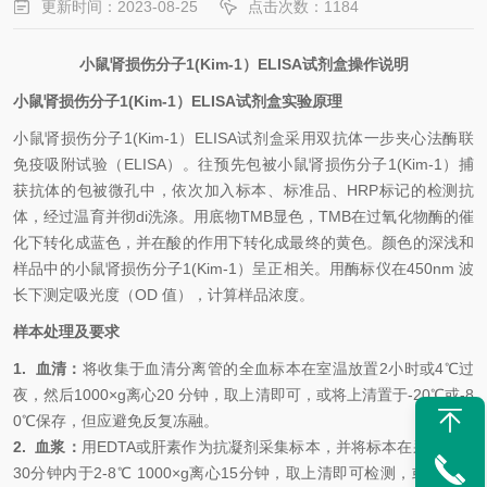
更新时间：2023-08-25
点击次数：1184
小鼠肾损伤分子
1(Kim-1）
ELISA试剂盒操作说明
小鼠肾损伤分子
1(Kim-1）
ELISA试剂盒
实验原理
小鼠肾损伤分子
1(Kim-1）
ELISA试剂盒
采用双抗体一步夹心法酶联
免疫吸附试验（
ELISA）。往预先包被
小鼠肾损伤分子
1(Kim-1）
捕
获抗体的包被微孔中，依次加入标本、标准品、
HRP标记的检测抗
体，经过温育并彻
di
洗涤。用底物
TMB显色，TMB在过氧化物酶的催
化下转化成蓝色，并在酸的作用下转化成最终的黄色。颜色的深浅和
样品中的
小鼠肾损伤分子
1(Kim-1）
呈正相关。用酶标仪在
450nm 波
长下测定吸光度（OD 值），计算样品浓度。
样本处理及要求
1.
血清：
将收集于血清分离管的全血标本在室温放置
2小时或4℃过
夜，然后1000×g离心20 分钟，取上清即可，或将上清置于-20℃或-8
0℃保存，但应避免反复冻融。
2.
血浆：
用
EDTA或肝素作为抗凝剂采集标本，并将标本在采集后的
30分钟内于2-8℃ 1000×g离心15分钟，取上清即可检测，或将上清