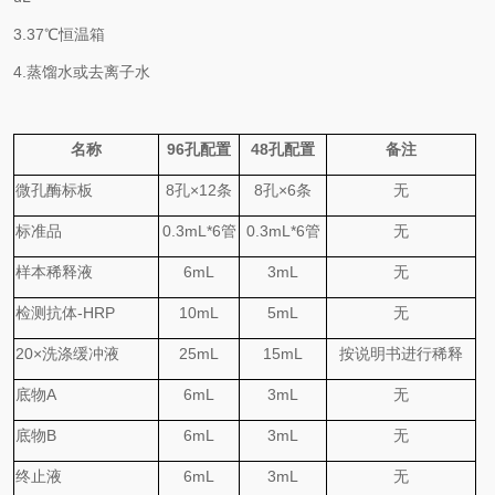
3.
37℃
恒温箱
4.
蒸馏水或去离子水
名称
96
孔配置
48
孔配置
备注
微孔酶标板
8
孔
×
12
条
8
孔
×
6
条
无
标准品
0.
3
mL*6
管
0.
3
mL*6
管
无
样本稀释液
6mL
3mL
无
检测抗体
-HRP
10mL
5mL
无
20×
洗涤缓冲液
25mL
15mL
按说明书进行稀释
底物
A
6mL
3mL
无
底物
B
6mL
3mL
无
终止液
6mL
3mL
无