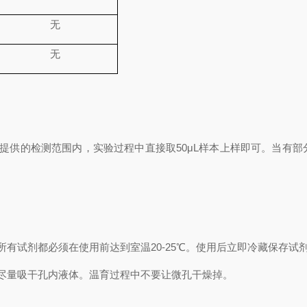
无
无
提供的检测范围内，实验过程中直接取
50
μL
样本上样即可。当有部
所有试剂都必须在使用前达到室温
20-25℃
。使用后立即冷藏保存试
尽量吸干孔内液体。温育过程中不要让微孔干燥掉。