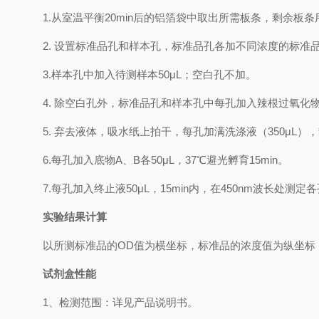
1.
从室温平衡
20min
后的铝箔袋中取出所需板条，剩余板条
2.
设置标准品孔和样本孔，标准品孔各加不同浓度的标准
3.
样本孔
中
加
入
待测样本
5
0μL
；空白孔不加。
4.
除空白孔外，标准品孔和样本孔中每孔加入辣根过氧化
5.
弃去液体，吸水纸上拍干，每孔加满洗涤液
（
350
μL
）
，
6.
每孔加入底物
A
、
B
各
50μL
，
37℃
避光孵育
15min
。
7.
每孔加入终止液
50μL
，
15min
内，在
450nm
波长处测定各
实验结果计算
以
所测标准品的
OD值
为横坐标，
标准品的浓度
值为纵坐标
试剂盒性能
1、检测范围：
详见产品说明书
。