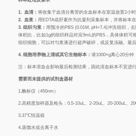
1.
血清：
将收集于血清分离管的全血标本在室温放置
2小
2.
血浆：
用
EDTA或肝素作为抗凝剂采集标本，并将标本在采
3. 组织匀浆：
用预冷的
PBS (0.01M, pH=7.4
体积比，比如1g的组织样品对应9mL的PBS，具体体
组织细胞，可以对匀浆液进行超声破碎，或反复冻融。最后将匀
4. 细胞培养物上清或其它生物标本：
请
1000×g离心20
注：标本溶血会影响最后检测结果，因此溶血标本不宜进
需要而未提供的试剂盒器材
1.
酶标仪（
450nm
）
2.
高精度加样器及枪头：
0.5-10uL
、
2-20uL
、
20-200uL
、
20
3.
37℃
恒温箱
4.
蒸馏水或去离子水