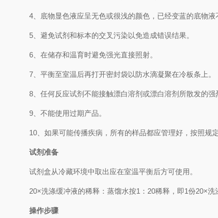
4、
底物显色液应呈无色或很浅的颜色，已经变蓝的底物液
5、
避免试剂和标本的交叉污染以免造成错误结果。
6、
在储存和温育时避免强光直接照射。
7、
平衡至室温后再打开密封袋以防水滴凝聚在冷板条上。
8、
任何反应试剂不能接触漂白溶剂或漂白溶剂所散发的强
9、
不能使用过期产品。
10、
如果可能传播疾病，所有的样品都应管理好，按照规
试剂准备
试剂盒从冷藏环境中取出应在室温平衡后方可使用。
2
0×
洗涤缓冲液的稀释：蒸馏水按
1
：
20
稀释，即
1
份
20×
洗
操作步骤