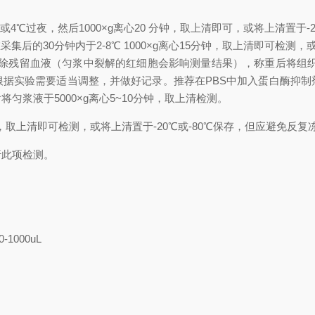
时或4℃过夜，然后1000×g离心20 分钟，取上清即可，或将上清置于-
集后的30分钟内于2-8℃ 1000×g离心15分钟，取上清即可检测，
)冲洗组织，去除残留血液（匀浆中裂解的红细胞会影响测量结果），称重后
积可根据实验需要适当调整，并做好记录。推荐在PBS中加入蛋白酶抑
浆液于5000×g离心5~10分钟，取上清检测。
分钟，取上清即可检测，或将上清置于-20℃或-80℃保存，但应避免反复
行此项检测。
0-1000uL