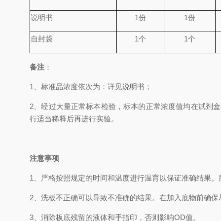
说明书
1
份
1
份
自封袋
1
个
1
个
备
注
：
1、
标准品浓度依次为
：
详见说明书；
2、
经过大量正常标本检验，标本的正常浓度值均在试剂盒
行适当稀释后再进行实验。
注意事项
1、
严格按照规定的时间和温度进行温育以保证准确结果。
2、
洗板不正确可以导致不准确的结果。在加入底物前确保
3、
消除板底残留的液体和手指印，否则影响
OD
值。