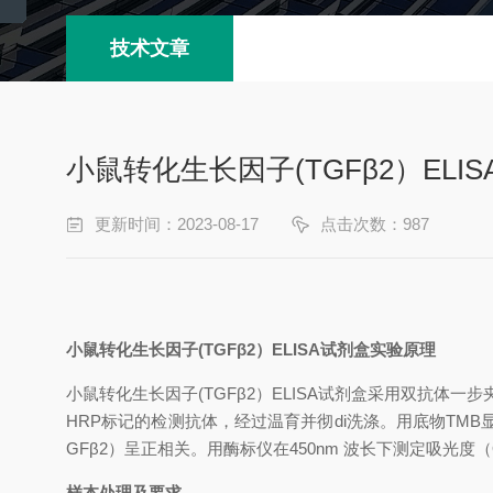
技术文章
小鼠转化生长因子(TGFβ2）ELI
更新时间：2023-08-17
点击次数：987
小鼠转化生长因子
(TGFβ2）
ELISA试剂盒
实验原理
小鼠转化生长因子
(TGFβ2）
ELISA试剂盒
采用双抗体一步
HRP标记的检测抗体，经过温育并彻
di
洗涤。用底物
TM
GFβ2）
呈正相关。用酶标仪在
450nm 波长下测定吸光度
样本处理及要求