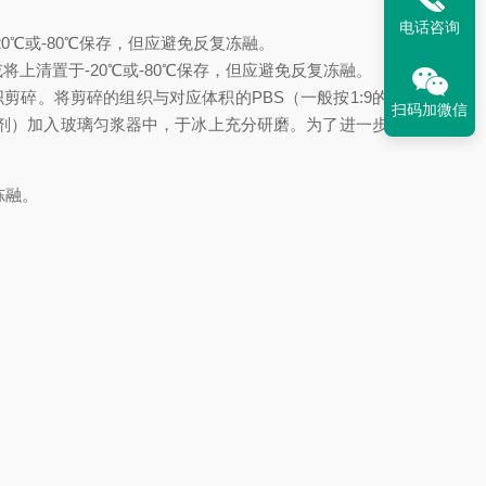
电话咨询
20℃或-80℃保存，但应避免反复冻融。
或将上清置于-20℃或-80℃保存，但应避免反复冻融。
将组织剪碎。将剪碎的组织与对应体积的PBS（一般按1:9的重量
扫码加微信
制剂）加入玻璃匀浆器中，于冰上充分研磨。为了进一步裂解
冻融。