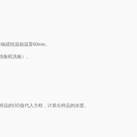
浴锅或恒温箱温育
60min
。
洗板机洗板）。
样品的
OD
值代入方程，计算出样品
的
浓度
。