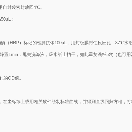
用自封袋密封放回
4℃
。
品
50μL
；
物酶（
HRP
）标记的检测抗体
100μL
，用封板膜封住反应孔，
37℃
水
静置
1min
，甩去洗涤液，吸水纸上拍干，如此重复洗板
5
次（也可用
孔的
OD
值。
，在坐标纸上
或用相关软件绘制
标准曲线
，并得到
直线回归方程
，
将