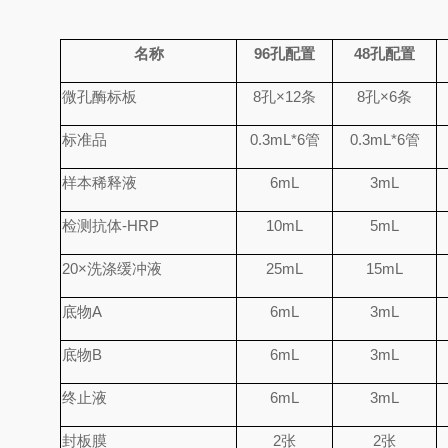
名称
96
孔配置
48
孔配置
微孔酶标板
8
孔
×
12
条
8
孔
×
6
条
标准品
0.
3
mL*6
管
0.
3
mL*6
管
样本稀释液
6mL
3mL
检测抗体
-HRP
10mL
5mL
20×
洗涤缓冲液
25mL
15mL
底物
A
6mL
3mL
底物
B
6mL
3mL
终止液
6mL
3mL
封板膜
2
张
2
张