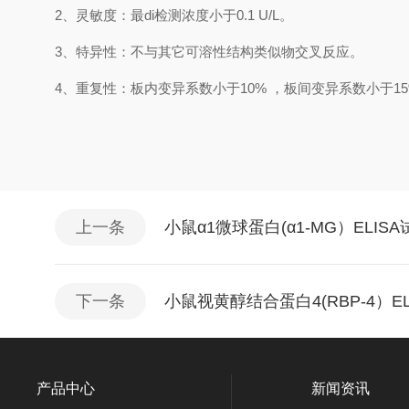
2、
灵敏度：最
di
检测浓度小于
0.1
U/L
。
3、
特异性：不与其它可溶性结构类似物交叉反应。
4、
重复性：板内变异系数小于
10
%
，
板间变异系数小于
1
5
上一条
小鼠α1微球蛋白(α1-MG）ELI
下一条
小鼠视黄醇结合蛋白4(RBP-4）E
产品中心
新闻资讯