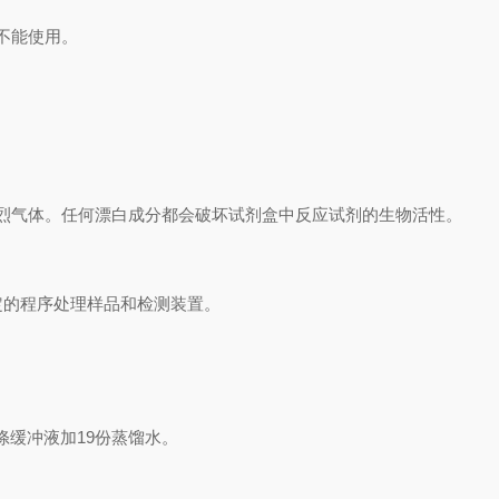
不能使用。
烈气体。任何漂白成分都会破坏试剂盒中反应试剂的生物活性。
定的程序处理样品和检测装置。
涤缓冲液加
19
份蒸馏水。