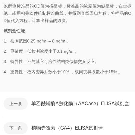
以
所测标准品的OD值
为横坐标，
标准品的浓度
值为纵坐标，在坐标
纸上
或用相关软件绘制
标准曲线
，并得到
直线回归方程
，
将样品的O
D值代入方程，计算出样品
的
浓度
。
试剂盒性能
1、
检测范围0.25 ng/ml
–
8 ng/ml
。
2、
灵敏度：低检测浓度小于
0.1
ng/ml
。
3、
特异性：不与其它可溶性结构类似物交叉反应。
4、
重复性：板内变异系数小于
10
%
，
板间变异系数小于1
5
%
。
羊乙酰辅酶A羧化酶（AACase）ELISA试剂盒
上一条
植物赤霉素（GA4）ELISA试剂盒
下一条