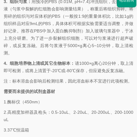
电话咨询
3. 组织匀浆：
用预冷的PBS (0.01M, pH=7.4)冲洗组织，去除残留血
液（匀浆中裂解的红细胞会影响测量结果），称重后将组织剪碎。将
剪碎的组织与对应体积的PBS（一般按1:9的重量体积比，比如1g的
组织样品对应9mL的PBS，具体体积可根据实验需要适当调整，并做
好记录。推荐在PBS中加入蛋白酶抑制剂）加入玻璃匀浆器中，于冰
上充分研磨。为了进一步裂解组织细胞，可以对匀浆液进行超声破
碎，或反复冻融。后将匀浆液于5000×g离心5~10分钟，取上清检
测。
4. 细胞培养物上清或其它生物标本：
请1000×g离心20分钟，取上清
即可检测，或将上清置于-20℃或-80℃保存，但应避免反复冻融。
注：标本溶血会影响后检测结果，因此溶血标本不宜进行此项检测。
需要而未提供的试剂盒器材
1.
酶标仪（450nm）
2.
高精度加样器及枪头：0.5-10uL、2-20uL、20-200uL、200-1000
uL
3.
37℃恒温箱