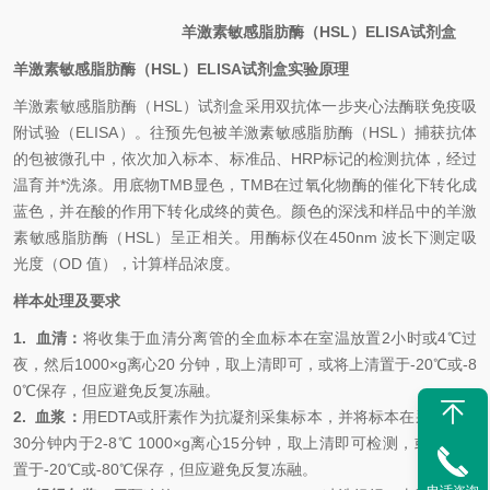
羊激素敏感脂肪酶（HSL）
ELISA
试剂盒
羊激素敏感脂肪酶（HSL）
ELISA
试剂盒
实验原理
羊激素敏感脂肪酶（HSL）
试剂盒采用双抗体一步夹心法酶联免疫吸
附试验（ELISA）。
往预先包
被
羊激素敏感脂肪酶（HSL）
捕获抗体
的包被微孔中，依次加入标本、标准品、HRP标记的检测抗体，经过
温育并*洗涤。用底物TMB显色，TMB在过氧化物酶的催化下转化成
蓝色，并在酸的作用下转化成终的黄色。颜色的深浅和样品中的
羊激
素敏感脂肪酶（HSL）
呈
正相关。用酶标仪在450nm 波长下测定吸
光度（OD 值），计算样品浓度。
样本处理及要求
1.
血清
：
将收集于血清分离管的全血标本在室温放置2小时或4
℃
过
夜，然后1000×g离心20 分钟，取上清即可，或将上清置于-20
℃
或-8
0
℃
保存，但应避免反复冻融。
2.
血浆
：
用EDTA或肝素作为抗凝剂采集标本，并将标本在采集后的
30分钟内于2-8
℃
1000×g离心15分钟，取上清即可检测，或将上清
置于-20
℃
或-80
℃
保存，但应避免反复冻融。