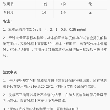
说明书
1份
1份
无
自封袋
1个
1个
无
备
注
：
1、
标准品浓度依次为：
8
、4、2、1、0.5、0.25
ng/ml
2、
经过大量正常标本检验，标本的正常浓度值均在试剂盒提供的检
测范围内，实验过程中直接取50
μL
样本上样即可。当有部分样本值超
过大标准品浓度时，可用样本稀释液将标本进行适当稀释后再进行实
验。
注意事项
1、
严格按照规定的时间和温度进行温育以保证准确结果。所有试剂
都必须在使用前达到室温20-25℃。使用后立即冷藏保存试剂。
2、
洗板不正确可以导致不准确的结果。在加入底物前确保尽量吸干
孔内液体。温育过程中不要让微孔干燥掉。
3、
消除板底残留的液体和手指印，否则影响OD值。