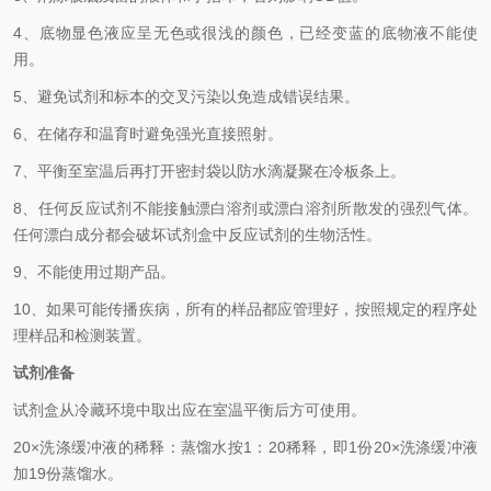
4、
底物显色液应呈无色或很浅的颜色，已经变蓝的底物液不能使
用。
5、
避免试剂和标本的交叉污染以免造成错误结果。
6、
在储存和温育时避免强光直接照射。
7、
平衡至室温后再打开密封袋以防水滴凝聚在冷板条上。
8、
任何反应试剂不能接触漂白溶剂或漂白溶剂所散发的强烈气体。
任何漂白成分都会破坏试剂盒中反应试剂的生物活性。
9、
不能使用过期产品。
10、
如果可能传播疾病，所有的样品都应管理好，按照规定的程序处
理样品和检测装置
。
试剂准备
试剂盒从冷藏环境中取出应在室温平衡后方可使用。
2
0×洗涤缓冲液的稀释：蒸馏水按1：20稀释，即1份20×洗涤缓冲液
加19份蒸馏水。