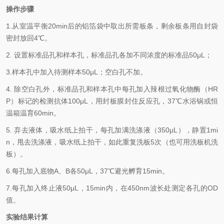
操作步骤
1.
从室温平衡20min后的铝箔袋中取出所需板条，剩余板条用自封袋
密封放回4℃。
2.
设置标准品孔和样本孔，标准品孔各加不同浓度的标准品50μL；
3.
样本孔
中
加
入
待测样本
5
0μL；空白孔不加。
4.
除空白孔外，标准品孔和样本孔中每孔加入辣根过氧化物酶（HR
P）标记的检测抗体100μL，用封板膜封住反应孔，37℃水浴锅或恒
温箱温育60min。
5.
弃去液体，吸水纸上拍干，每孔加满洗涤液
（350
μL
）
，静置1mi
n，甩去洗涤液，吸水纸上拍干，如此重复洗板5次（也可用洗板机洗
板）。
6.
每孔加入底物A、B各50μL，37℃避光孵育15min。
7.
每孔加入终止液50μL，15min内，在450nm波长处测定各孔的OD
值。
实验结果计算