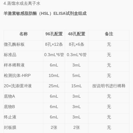
4.
蒸馏水或去离子水
羊激素敏感脂肪酶（HSL）
ELISA
试剂盒
组成
名称
96孔配置
48孔配置
备注
微孔酶标板
8
孔×
12
条
8
孔×
6
条
无
标准品
0.
3
mL*6管
0.
3
mL*6管
无
样本稀释液
6mL
3mL
无
检测抗体-HRP
10mL
5mL
无
20×洗涤缓冲液
25mL
15mL
按说明书进行稀释
底物A
6mL
3mL
无
底物B
6mL
3mL
无
终止液
6mL
3mL
无
封板膜
2张
2张
无