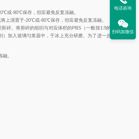
电话咨询
0
℃
或-80
℃
保存，但应避免反复冻融。
将上清置于-20
℃
或-80
℃
保存，但应避免反复冻融。
组织剪碎。将剪碎的组织与对应体积的PBS（一般按1:9的重量
扫码加微信
制剂）加入玻璃匀浆器中，于冰上充分研磨。为了进一步裂解
复冻融。