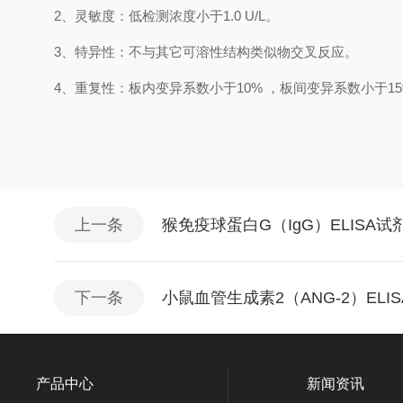
2、
灵敏度：低检测浓度小于
1.0
U/L
。
3、
特异性：不与其它可溶性结构类似物交叉反应。
4、
重复性：板内变异系数小于
10
%
，
板间变异系数小于1
5
上一条
猴免疫球蛋白G（IgG）ELISA试
下一条
小鼠血管生成素2（ANG-2）ELI
产品中心
新闻资讯