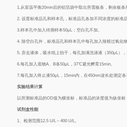
1.
从室温平衡20min后的铝箔袋中取出所需板条，剩余板条
2.
设置标准品孔和样本孔，标准品孔各加不同浓度的标准品5
3.
样本孔
中
加
入
待测样本
5
0μL；空白孔不加。
4.
除空白孔外，标准品孔和样本孔中每孔加入辣根过氧化物酶（
5.
弃去液体，吸水纸上拍干，每孔加满洗涤液
（350
μL
）
，
6.
每孔加入底物A、B各50μL，37℃避光孵育15min。
7.
每孔加入终止液50μL，15min内，在450nm波长处测定
实验结果计算
以
所测标准品的OD值
为横坐标，
标准品的浓度
值为纵坐标
试剂盒性能
1、
检测范围12.5 U/L
–
400 U/L
。