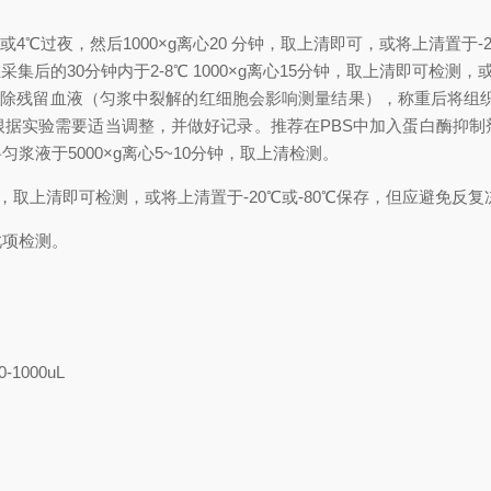
或4
℃
过夜，然后1000×g离心20 分钟，取上清即可，或将上清置于-2
集后的30分钟内于2-8
℃
1000×g离心15分钟，取上清即可检测，或
)冲洗组织，去除残留血液（匀浆中裂解的红细胞会影响测量结果），称重后将
积可根据实验需要适当调整，并做好记录。推荐在PBS中加入蛋白酶抑
液于5000×g离心5~10分钟，取上清检测。
分钟，取上清即可检测，或将上清置于-20℃或-80℃保存，但应避免反
此项检测。
-1000uL