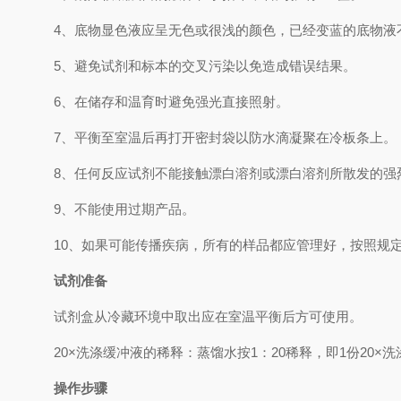
4、
底物显色液应呈无色或很浅的颜色，已经变蓝的底物液
5、
避免试剂和标本的交叉污染以免造成错误结果。
6、
在储存和温育时避免强光直接照射。
7、
平衡至室温后再打开密封袋以防水滴凝聚在冷板条上。
8、
任何反应试剂不能接触漂白溶剂或漂白溶剂所散发的强
9、
不能使用过期产品。
10、
如果可能传播疾病，所有的样品都应管理好，按照规
试剂准备
试剂盒从冷藏环境中取出应在室温平衡后方可使用。
2
0×洗涤缓冲液的稀释：蒸馏水按1：20稀释，即1份20×
操作步骤