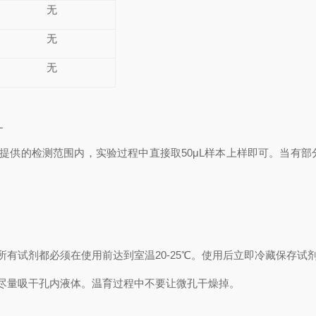
无
无
无
L
提供的检测范围内，实验过程中直接取50
μL
样本上样即可。当有部
有试剂都必须在使用前达到室温20-25℃。使用后立即冷藏保存试
尽量吸干孔内液体。温育过程中不要让微孔干燥掉。