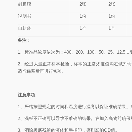
封板膜
2张
2张
说明书
1份
1份
自封袋
1个
1个
备
注
：
1、
标准品浓度依次为：
400
、200、100、50、25、12.5
U/
2、
经过大量正常标本检验，标本的正常浓度值均在试剂盒
适当稀释后再进行实验。
注意事项
1、
严格按照规定的时间和温度进行温育以保证准确结果。所
2、
洗板不正确可以导致不准确的结果。在加入底物前确保
3、
消除板底残留的液体和手指印，否则影响OD值。