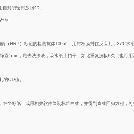
用自封袋密封放回4℃。
0μL；
HRP）标记的检测抗体100μL，用封板膜封住反应孔，37℃水浴锅
静置1min，甩去洗涤液，吸水纸上拍干，如此重复洗板5次（也可
各孔的OD值。
，在坐标纸上
或用相关软件绘制
标准曲线
，并得到
直线回归方程
，
将