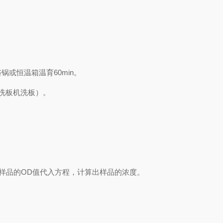
或恒温箱温育60min。
用洗板机洗板）。
样品的OD值代入方程，计算出样品
的
浓度
。