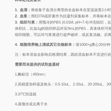
1.
血清
：
将收集于血清分离管的全血标本在室温放置2小时
2.
血浆
：
用EDTA或肝素作为抗凝剂采集标本，并将标本在采
3. 组织匀浆：
用预冷的PBS (0.01M, pH=7.4
体积比，比如1g的组织样品对应9mL的PBS，具体体
组织细胞，可以对匀浆液进行超声破碎，或反复冻融。后将匀浆
4. 细胞培养物上清或其它生物标本：
请1000×g离心20
注：标本溶血会影响后检测结果，因此溶血标本不宜进行
需要而未提供的试剂盒器材
1.
酶标仪（450nm）
2.
高精度加样器及枪头：0.5-10uL、2-20uL、20-200uL、200
3.
37℃恒温箱
4.
蒸馏水或去离子水