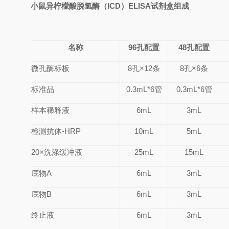
小鼠异柠檬酸脱氢酶（ICD）
ELISA
试剂盒
组成
名称
96孔配置
48孔配置
微孔酶标板
8
孔×
12
条
8
孔×
6
条
标准品
0.
3
mL*6管
0.
3
mL*6管
样本稀释液
6mL
3mL
检测抗体-HRP
10mL
5mL
20×洗涤缓冲液
25mL
15mL
底物A
6mL
3mL
底物B
6mL
3mL
终止液
6mL
3mL