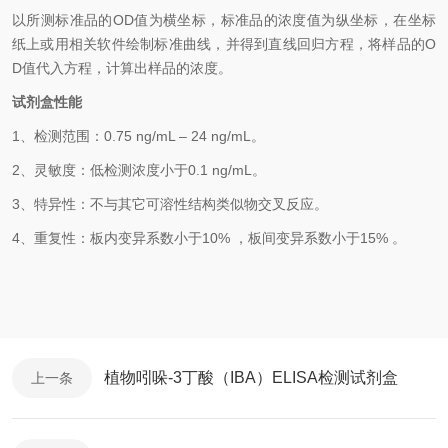
以
所测标准品的OD值
为横坐标，
标准品的浓度
值为纵坐标，在坐标
纸上
或用相关软件绘制
标准曲线
，并得到
直线回归方程
，
将样品的O
D值代入方程，计算出样品
的
浓度
。
试剂盒性能
1、
检测范围
：
0.75 ng/mL
–
24 ng/mL
。
2、
灵敏度：低检测浓度小于
0.1
ng/mL
。
3、
特异性：不与其它可溶性结构类似物交叉反应。
4、
重复性：板内变异系数小于
10
%
，
板间变异系数小于1
5
%
。
植物吲哚-3丁酸（IBA）ELISA检测试剂盒
上一条