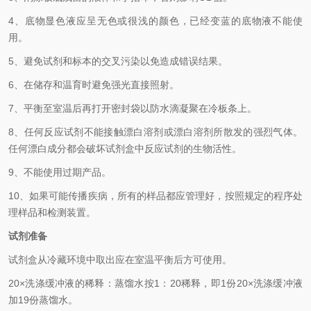
4、
底物显色液应呈无色或很浅的颜色，已经变蓝的底物液不能使
用。
5、
避免试剂和标本的交叉污染以免造成错误结果。
6、
在储存和温育时避免强光直接照射。
7、
平衡至室温后再打开密封袋以防水滴凝聚在冷板条上。
8、
任何反应试剂不能接触漂白溶剂或漂白溶剂所散发的强烈气体。
任何漂白成分都会破坏试剂盒中反应试剂的生物活性。
9、
不能使用过期产品。
10、
如果可能传播疾病，所有的样品都应管理好，按照规定的程序处
理样品和检测装置
。
试剂准备
试剂盒从冷藏环境中取出应在室温平衡后方可使用。
2
0×洗涤缓冲液的稀释：蒸馏水按1：20稀释，即1份20×洗涤缓冲液
加19份蒸馏水。