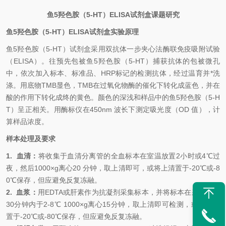
鱼5羟色胺（5-HT）
ELISA
试剂
盒课题研究
鱼5羟色胺（5-HT）
ELISA
试剂盒
实验原理
鱼5羟色胺（5-HT）
试剂盒采用双抗体一步夹心法酶联免疫吸附试验
（ELISA）。
往预先包
被
鱼5羟色胺（5-HT）
捕获抗体的包被微孔
中，依次加入标本、标准品、HRP标记的检测抗体，经过温育并*洗
涤。用底物TMB显色，TMB在过氧化物酶的催化下转化成蓝色，并在
酸的作用下转化成终的黄色。颜色的深浅和样品中的
鱼5羟色胺（5-H
T）
呈
正相关。用酶标仪在450nm 波长下测定吸光度（OD 值），计
算样品浓度。
样本处理及要求
1.
血清
：
将收集于血清分离管的全血标本在室温放置2小时或4
℃
过
夜，然后1000×g离心20 分钟，取上清即可，或将上清置于-20
℃
或-8
0
℃
保存，但应避免反复冻融。
2.
血浆
：
用EDTA或肝素作为抗凝剂采集标本，并将标本在采集后的
30分钟内于2-8
℃
1000×g离心15分钟，取上清即可检测，或将上清
置于-20
℃
或-80
℃
保存，但应避免反复冻融。