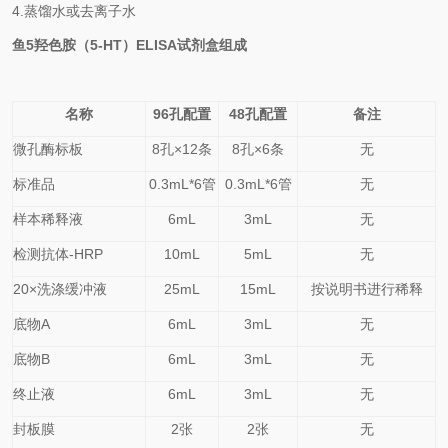
4.
蒸馏水或去离子水
鱼5羟色胺（5-HT）
ELISA
试剂盒
组成
名称
96孔配置
48孔配置
备注
微孔酶标板
8
孔×
12
条
8
孔×
6
条
无
标准品
0.
3
mL*6管
0.
3
mL*6管
无
样本稀释液
6mL
3mL
无
检测抗体-HRP
10mL
5mL
无
20×洗涤缓冲液
25mL
15mL
按说明书进行稀释
底物A
6mL
3mL
无
底物B
6mL
3mL
无
终止液
6mL
3mL
无
封板膜
2张
2张
无