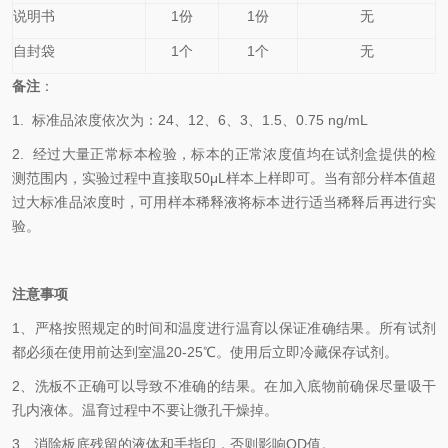
说明书
1份
1份
无
自封袋
1个
1个
无
备
注
：
1.
标准品浓度依次为
：
24
、12、6、3、1.5、0.75
ng/mL
2.
经过大量正常标本检验，标本的正常浓度值均在试剂盒提供的检
测范围内，实验过程中直接取50
μL
样本上样即可。当有部分样本值超
过大标准品浓度时，可用样本稀释液将标本进行适当稀释后再进行实
验。
注意事项
1、
严格按照规定的时间和温度进行温育以保证准确结果。所有试剂
都必须在使用前达到室温20-25℃。使用后立即冷藏保存试剂。
2、
洗板不正确可以导致不准确的结果。在加入底物前确保尽量吸干
孔内液体。温育过程中不要让微孔干燥掉。
3、
消除板底残留的液体和手指印，否则影响OD值。