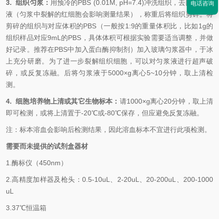
3. 组织匀浆：
用预冷的PBS (0.01M, pH=7.4)冲洗组织，去除残留血
电话咨询
液（匀浆中裂解的红细胞会影响测量结果），称重后将组织剪碎。将
剪碎的组织与对应体积的PBS（一般按1:9的重量体积比，比如1g的
组织样品对应9mL的PBS，具体体积可根据实验需要适当调整，并做
好记录。推荐在PBS中加入蛋白酶抑制剂）加入玻璃匀浆器中，于冰
上充分研磨。为了进一步裂解组织细胞，可以对匀浆液进行超声破
碎，或反复冻融。后将匀浆液于5000×g离心5~10分钟，取上清检
测。
4. 细胞培养物上清或其它生物标本：
请1000×g离心20分钟，取上清
即可检测，或将上清置于-20℃或-80℃保存，但应避免反复冻融。
注：标本溶血会影响后检测结果，因此溶血标本不宜进行此项检测。
需要而未提供的试剂盒器材
1.
酶标仪（450nm）
2.
高精度加样器及枪头：0.5-10uL、2-20uL、20-200uL、200-1000
uL
3.
37℃恒温箱