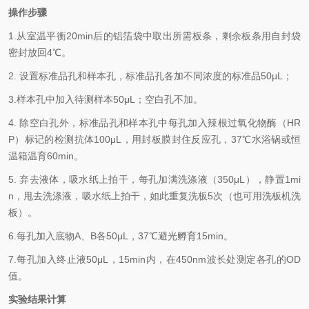
操作步骤
1.
从室温平衡20min后的铝箔袋中取出所需板条，剩余板条用自封袋
密封放回4℃。
2.
设置标准品孔和样本孔，标准品孔各加不同浓度的标准品50μL；
3.
样本孔
中
加
入
待测样本
5
0μL；空白孔不加。
4.
除空白孔外，标准品孔和样本孔中每孔加入辣根过氧化物酶（HR
P）标记的检测抗体100μL，用封板膜封住反应孔，37℃水浴锅或恒
温箱温育60min。
5.
弃去液体，吸水纸上拍干，每孔加满洗涤液
（350
μL
）
，静置1mi
n，甩去洗涤液，吸水纸上拍干，如此重复洗板5次（也可用洗板机洗
板）。
6.
每孔加入底物A、B各50μL，37℃避光孵育15min。
7.
每孔加入终止液50μL，15min内，在450nm波长处测定各孔的OD
值。
实验结果计算