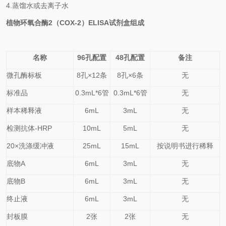
4.
蒸馏水或去离子水
植物环氧合酶2（COX-2）
ELISA
试剂盒
组成
名称
96孔配置
48孔配置
备注
微孔酶标板
8
孔×
12
条
8
孔×
6
条
无
标准品
0.
3
mL*6管
0.
3
mL*6管
无
样本稀释液
6mL
3mL
无
检测抗体-HRP
10mL
5mL
无
20×洗涤缓冲液
25mL
15mL
按说明书进行稀释
底物A
6mL
3mL
无
底物B
6mL
3mL
无
终止液
6mL
3mL
无
封板膜
2张
2张
无