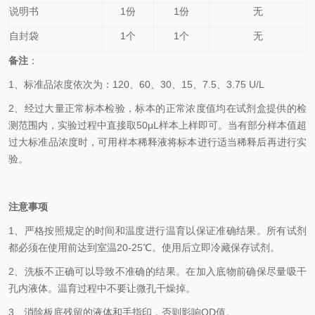
说明书
1份
1份
无
自封袋
1个
1个
无
备
注
：
1、
标准品浓度依次为：
120
、60、30、15、7.5、3.75
U/L
2、
经过大量正常标本检验，标本的正常浓度值均在试剂盒提供的检
测范围内，实验过程中直接取50
μL
样本上样即可。当有部分样本值超
过大标准品浓度时，可用样本稀释液将标本进行适当稀释后再进行实
验。
注意事项
1、
严格按照规定的时间和温度进行温育以保证准确结果。所有试剂
都必须在使用前达到室温20-25℃。使用后立即冷藏保存试剂。
2、
洗板不正确可以导致不准确的结果。在加入底物前确保尽量吸干
孔内液体。温育过程中不要让微孔干燥掉。
3、
消除板底残留的液体和手指印，否则影响OD值。