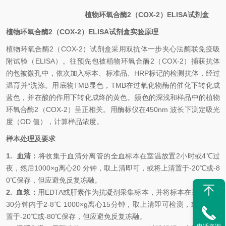
植物环氧合酶2（COX-2）
ELISA
试剂盒
植物环氧合酶2（COX-2）
ELISA
试剂盒
实验原理
植物环氧合酶2（COX-2）
试剂盒采用双抗体一步夹心法酶联免疫吸
附试验（ELISA）。
往预先包
被
植物环氧合酶2（COX-2）
捕获抗体
的包被微孔中，依次加入标本、标准品、HRP标记的检测抗体，经过
温育并*洗涤。用底物TMB显色，TMB在过氧化物酶的催化下转化成
蓝色，并在酸的作用下转化成终的黄色。颜色的深浅和样品中的
植物
环氧合酶2（COX-2）
呈
正相关。用酶标仪在450nm 波长下测定吸光
度（OD 值），计算样品浓度。
样本处理及要求
1.
血清
：
将收集于血清分离管的全血标本在室温放置2小时或4
℃
过
夜，然后1000×g离心20 分钟，取上清即可，或将上清置于-20
℃
或-8
0
℃
保存，但应避免反复冻融。
2.
血浆
：
用EDTA或肝素作为抗凝剂采集标本，并将标本在采集后的
30分钟内于2-8
℃
1000×g离心15分钟，取上清即可检测，或将上清
置于-20
℃
或-80
℃
保存，但应避免反复冻融。