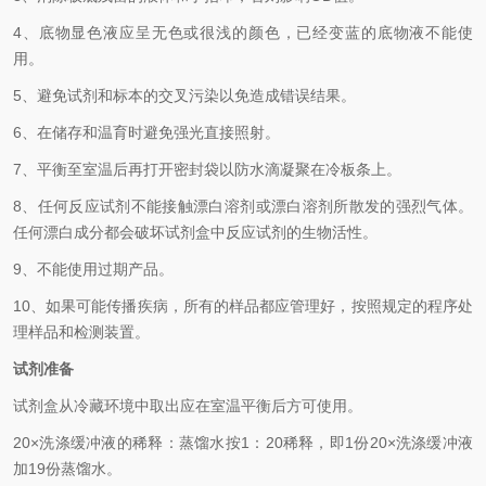
4、
底物显色液应呈无色或很浅的颜色，已经变蓝的底物液不能使
用。
5、
避免试剂和标本的交叉污染以免造成错误结果。
6、
在储存和温育时避免强光直接照射。
7、
平衡至室温后再打开密封袋以防水滴凝聚在冷板条上。
8、
任何反应试剂不能接触漂白溶剂或漂白溶剂所散发的强烈气体。
任何漂白成分都会破坏试剂盒中反应试剂的生物活性。
9、
不能使用过期产品。
10、
如果可能传播疾病，所有的样品都应管理好，按照规定的程序处
理样品和检测装置
。
试剂准备
试剂盒从冷藏环境中取出应在室温平衡后方可使用。
2
0×洗涤缓冲液的稀释：蒸馏水按1：20稀释，即1份20×洗涤缓冲液
加19份蒸馏水。