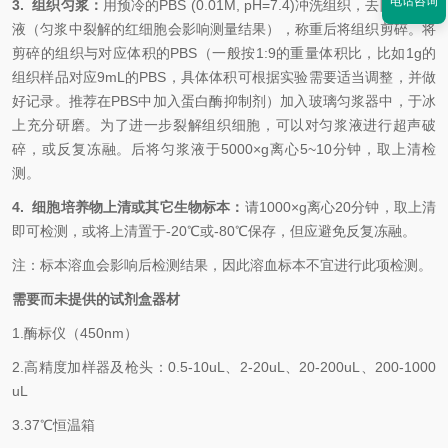
电话咨询
3. 组织匀浆：
用预冷的PBS (0.01M, pH=7.4)冲洗组织，去除残留血
液（匀浆中裂解的红细胞会影响测量结果），称重后将组织剪碎。将
剪碎的组织与对应体积的PBS（一般按1:9的重量体积比，比如1g的
组织样品对应9mL的PBS，具体体积可根据实验需要适当调整，并做
好记录。推荐在PBS中加入蛋白酶抑制剂）加入玻璃匀浆器中，于冰
上充分研磨。为了进一步裂解组织细胞，可以对匀浆液进行超声破
碎，或反复冻融。后将匀浆液于5000×g离心5~10分钟，取上清检
测。
4. 细胞培养物上清或其它生物标本：
请1000×g离心20分钟，取上清
即可检测，或将上清置于-20℃或-80℃保存，但应避免反复冻融。
注：标本溶血会影响后检测结果，因此溶血标本不宜进行此项检测。
需要而未提供的试剂盒器材
1.
酶标仪（450nm）
2.
高精度加样器及枪头：0.5-10uL、2-20uL、20-200uL、200-1000
uL
3.
37℃恒温箱