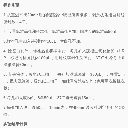
操作步骤
1.
从室温平衡20min后的铝箔袋中取出所需板条，剩余板条用自封袋
密封放回4℃。
2.
设置标准品孔和样本孔，标准品孔各加不同浓度的标准品50μL；
3.
样本孔
中
加
入
待测样本
5
0μL；空白孔不加。
4.
除空白孔外，标准品孔和样本孔中每孔加入辣根过氧化物酶（HR
P）标记的检测抗体100μL，用封板膜封住反应孔，37℃水浴锅或恒
温箱温育60min。
5.
弃去液体，吸水纸上拍干，每孔加满洗涤液
（350
μL
）
，静置1mi
n，甩去洗涤液，吸水纸上拍干，如此重复洗板5次（也可用洗板机洗
板）。
6.
每孔加入底物A、B各50μL，37℃避光孵育15min。
7.
每孔加入终止液50μL，15min内，在450nm波长处测定各孔的OD
值。
实验结果计算