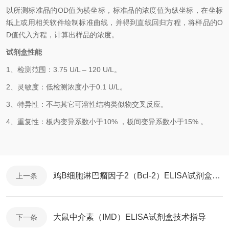
以
所测标准品的OD值
为横坐标，
标准品的浓度
值为纵坐标，在坐标
纸上
或用相关软件绘制
标准曲线
，并得到
直线回归方程
，
将样品的O
D值代入方程，计算出样品
的
浓度
。
试剂盒性能
1、
检测范围
：
3.75 U/L
–
120 U/L
。
2、
灵敏度：低检测浓度小于
0.1
U/L
。
3、
特异性：不与其它可溶性结构类似物交叉反应。
4、
重复性：板内变异系数小于
10
%
，
板间变异系数小于1
5
%
。
鸡B细胞淋巴瘤因子2（Bcl-2）ELISA试剂盒操作说明
上一条
大鼠中介素（IMD）ELISA试剂盒技术指导
下一条