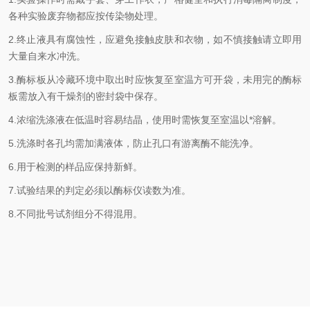
各种实验废弃物都应按传染物处理。
2.终止液具有腐蚀性，应避免接触皮肤和衣物，如不慎接触请立即用
大量自来水冲洗。
3.
酶标
板从冷藏环境中取出时应恢复至室温方可开袋，未用完的
酶标
板需放入有干燥剂的密封袋中保存。
4.浓缩洗涤液在低温时容易结晶，使用时需恢复至室温以*溶解。
5.洗涤时各孔均需加满液体，防止孔口有游离酶不能洗净。
6.用于检测的样品应保持新鲜。
7.试验结果的判定必须以酶标仪读数为准。
8.不同批号试剂组分不得混用。