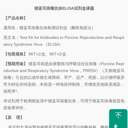
猪蓝耳病毒抗体ELISA
试剂盒课题
【产品名称】
通用名：猪蓝耳病毒抗体检测试剂盒（酶联免疫法）
英文名：Test Kit for Antibodies to Porcine Reproductive and Respir
atory Syndrome Virus （ELISA）
【包装规格】
96T×1/盒、96T×2/盒
【预期用途】
猪蓝耳病是由猪繁殖与呼吸综合征病毒（
Porcine Repr
oductive and Respiratory Syndrome Virus，PRRSV）（又称
猪蓝耳
病毒）引起的以成年猪生殖障碍、早产、流产、死胎，以仔猪呼吸异
常为特征的传染病。本病是一种免疫抑制病，常继发其他病原感染，
病死率*
。
本试剂用于检测猪血清中
猪蓝耳病毒
抗体，
可用于
猪蓝耳病毒
疫苗免
疫效果评价
。
【原 理】
本试剂盒系由预包被
猪蓝耳病毒重组蛋白
的酶标板、酶标记物及其