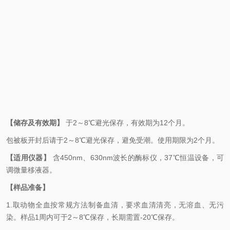
【储存及有效期】
于2～8℃避光保存，有效期为12个月。
包被板开封后请于2～8℃避光保存，避免受潮。使用期限为2个月。
【适用仪器】
含450nm、630nm波长的酶标仪，37
℃恒温设备，可
调微量移液器。
【样品准备】
1.取动物全血按常规方法制备血清，要求血清清亮，无溶血、无污
染。样品1周内可于2～8℃保存，长期需置-20℃保存。