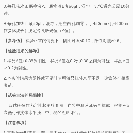
8.每孔依次加底物液A、底物液B各50μl，混匀，37℃避光反应10分
钟。
9.每孔加终止液50μl，混匀，用空白孔调零，于450nm(可用630nm
作参比波长）测定各孔吸光值（A值）。
【参考值】
实验正常的情况下，阴性对照≤0.10，阳性对照≥0.6。
【检验结果的解释】
1.样品A值
≥
0.38为阳性；样品A值在0.2到0.38之间为可疑；样品A值
＜0.2为阴性。
2.
本实验结果为阴性或可疑时表明猪只抗体水平不足，建议补打相应
疫苗。
【试验方法的局限性】
该试验仅作为定性检测
猪血清、血浆中
猪
蓝耳病毒
抗体
，根据A值
高低可作抗体水平强、中、弱的粗略评估
。
【注意事项】
1.实验操作时需戴手套、穿工作衣，严格健全和执行消毒隔离制度，