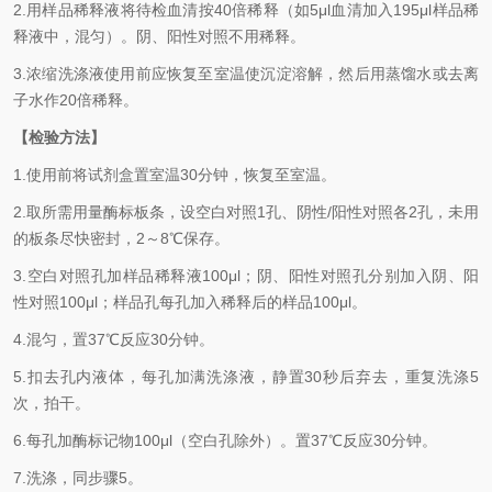
2.用样品稀释液将待检血清按40倍稀释（如5μl血清加入195μl样品稀
释液中，混匀）。阴、阳性对照不用稀释。
3.浓缩洗涤液使用前应恢复至室温使沉淀溶解，然后用蒸馏水或去离
子水作20倍稀释。
【检验方法】
1.使用前将试剂盒置室温30分钟，恢复至室温。
2.取所需用量
酶标
板条，设空白对照1孔、阴性/阳性对照各2孔，未用
的板条尽快密封，2～8℃保存。
3.空白对照孔加样品稀释液100μl；阴、阳性对照孔分别加入阴、阳
性对照100μl；样品孔每孔加入稀释后的样品100μl。
4.混匀，置37℃反应30分钟。
5.扣去孔内液体，每孔加满洗涤液，静置30秒后弃去，重复洗涤5
次，拍干。
6.每孔加酶标记物100μl（空白孔除外）。置37℃反应30分钟。
7.洗涤，同步骤5。