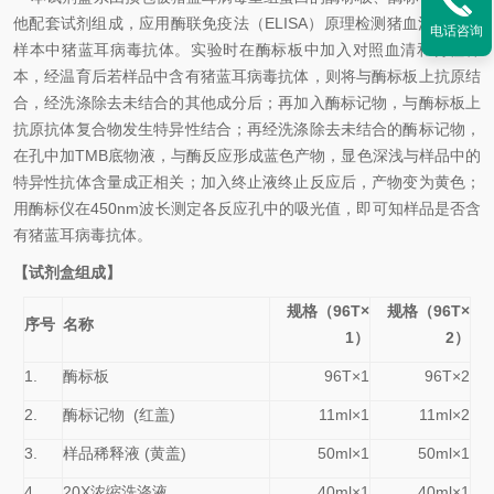
他配套试剂组成，应用酶联免疫法（ELISA）原理检测猪血清、血浆
电话咨询
样本中
猪蓝耳病毒
抗体。实验时在
酶标
板中加入对照血清和待检样
本，经温育后若样品中含有
猪蓝耳病毒
抗体，则将与
酶标
板上抗原结
合，经洗涤除去未结合的其他成分后；再加入酶标记物，与
酶标
板上
抗原抗体复合物发生特异性结合；再经洗涤除去未结合的酶标记物，
在孔中加TMB底物液，与酶反应形成蓝色产物，显色深浅与样品中的
特异性抗体含量成正相关；加入终止液终止反应后，产物变为黄色；
用酶标仪在450nm波长测定各反应孔中的吸光值，即可知样品是否含
有
猪蓝耳病毒
抗体。
【试剂盒组成】
规格（96T×
规格（96T×
序号
名称
1）
2）
1.
酶标板
96T×1
96T×2
2.
酶标记物 (红盖)
11ml×1
11ml×2
3.
样品稀释液 (黄盖)
50ml×1
50ml×1
4.
20X浓缩洗涤液
40ml×1
40ml×1